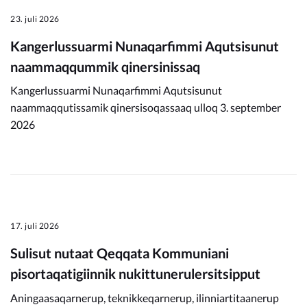
23. juli 2026
Kangerlussuarmi Nunaqarfimmi Aqutsisunut
naammaqqummik qinersinissaq
Kangerlussuarmi Nunaqarfimmi Aqutsisunut
naammaqqutissamik qinersisoqassaaq ulloq 3. september
2026
17. juli 2026
Sulisut nutaat Qeqqata Kommuniani
pisortaqatigiinnik nukittunerulersitsipput
Aningaasaqarnerup, teknikkeqarnerup, ilinniartitaanerup