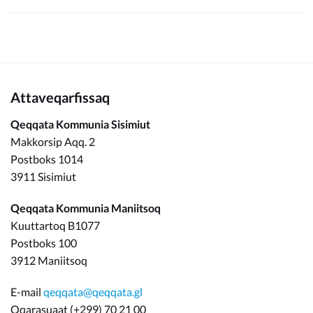
Attaveqarfissaq
Qeqqata Kommunia Sisimiut
Makkorsip Aqq. 2
Postboks 1014
3911 Sisimiut
Qeqqata Kommunia Maniitsoq
Kuuttartoq B1077
Postboks 100
3912 Maniitsoq
E-mail
qeqqata@qeqqata.gl
Oqarasuaat (+299) 70 21 00