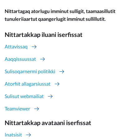
Nittartagaq atorlugu imminut sulligit, taamaasillutit
tunuleriiaartut qaangerlugit imminut sullillutit.
Nittartakkap iluani iserfissat
Attavissaq
Aaqqissuussat
Sulisoqarnermi politikki
Atorfiit allagarsiussat
Sulisut webmailiat
Teamviewer
Nittartakkap avataani iserfissat
Inatsisit