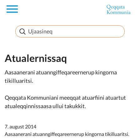
en
Innuttaasunut
Inuussutissarsiorneq
Atualernissaq
Aasaanerani atuanngiffeqareernerup kingorna
Politikki
tikilluaritsi.
Takornariat
Qeqqata Kommuniani meeqqat atuarfiini atuartut
atualeqqinnissaasa ullui takukkit.
Imminut sullinneq
7. august 2014
Aasaanerani atuanngiffeqareernerup kingorna tikilluaritsi.