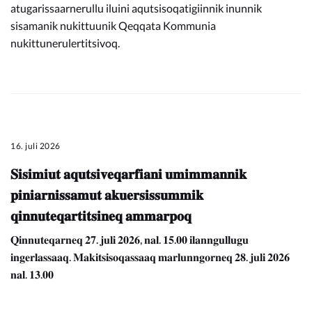
atugarissaarnerullu iluini aqutsisoqatigiinnik inunnik
sisamanik nukittuunik Qeqqata Kommunia
nukittunerulertitsivoq.
16. juli 2026
𝐒𝐢𝐬𝐢𝐦𝐢𝐮𝐭 𝐚𝐪𝐮𝐭𝐬𝐢𝐯𝐞𝐪𝐚𝐫𝐟𝐢𝐚𝐧𝐢 𝐮𝐦𝐢𝐦𝐦𝐚𝐧𝐧𝐢𝐤
𝐩𝐢𝐧𝐢𝐚𝐫𝐧𝐢𝐬𝐬𝐚𝐦𝐮𝐭 𝐚𝐤𝐮𝐞𝐫𝐬𝐢𝐬𝐬𝐮𝐦𝐦𝐢𝐤
𝐪𝐢𝐧𝐧𝐮𝐭𝐞𝐪𝐚𝐫𝐭𝐢𝐭𝐬𝐢𝐧𝐞𝐪 𝐚𝐦𝐦𝐚𝐫𝐩𝐨𝐪
𝐐𝐢𝐧𝐧𝐮𝐭𝐞𝐪𝐚𝐫𝐧𝐞𝐪 𝟐𝟕. 𝐣𝐮𝐥𝐢 𝟐𝟎𝟐𝟔, 𝐧𝐚𝐥. 𝟏𝟓.𝟎𝟎 𝐢𝐥𝐚𝐧𝐧𝐠𝐮𝐥𝐥𝐮𝐠𝐮
𝐢𝐧𝐠𝐞𝐫𝐥𝐚𝐬𝐬𝐚𝐚𝐪. 𝐌𝐚𝐤𝐢𝐭𝐬𝐢𝐬𝐨𝐪𝐚𝐬𝐬𝐚𝐚𝐪 𝐦𝐚𝐫𝐥𝐮𝐧𝐧𝐠𝐨𝐫𝐧𝐞𝐪 𝟐𝟖. 𝐣𝐮𝐥𝐢 𝟐𝟎𝟐𝟔
𝐧𝐚𝐥. 𝟏𝟑.𝟎𝟎