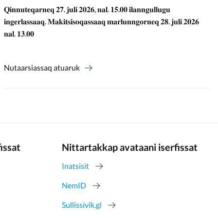
𝐐𝐢𝐧𝐧𝐮𝐭𝐞𝐪𝐚𝐫𝐧𝐞𝐪 𝟐𝟕. 𝐣𝐮𝐥𝐢 𝟐𝟎𝟐𝟔, 𝐧𝐚𝐥. 𝟏𝟓.𝟎𝟎 𝐢𝐥𝐚𝐧𝐧𝐠𝐮𝐥𝐥𝐮𝐠𝐮
𝐢𝐧𝐠𝐞𝐫𝐥𝐚𝐬𝐬𝐚𝐚𝐪. 𝐌𝐚𝐤𝐢𝐭𝐬𝐢𝐬𝐨𝐪𝐚𝐬𝐬𝐚𝐚𝐪 𝐦𝐚𝐫𝐥𝐮𝐧𝐧𝐠𝐨𝐫𝐧𝐞𝐪 𝟐𝟖. 𝐣𝐮𝐥𝐢 𝟐𝟎𝟐𝟔
𝐧𝐚𝐥. 𝟏𝟑.𝟎𝟎
Nutaarsiassaq atuaruk
fissat
Nittartakkap avataani iserfissat
Inatsisit
NemID
Sullissivik.gl