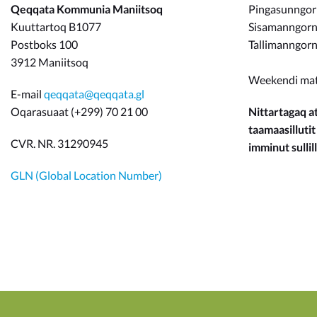
Qeqqata Kommunia Maniitsoq
Pingasunngo
Kuuttartoq B1077
Sisamanngorne
Postboks 100
Tallimanngorn
3912 Maniitsoq
Weekendi ma
E-mail
qeqqata@qeqqata.gl
Oqarasuaat (+299) 70 21 00
Nittartagaq at
taamaasillutit
CVR. NR. 31290945
imminut sullill
GLN (Global Location Number)