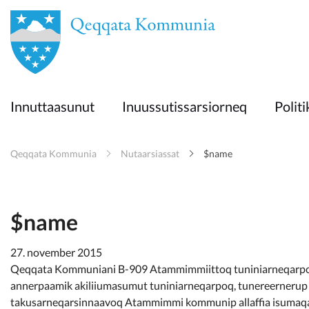
en
Innuttaasunut
Innuttaasunut
Inuussutissarsiorneq
Politi
Inuussutissarsiorneq
Qeqqata Kommunia
Nutaarsiassat
$name
Politikki
Takornariat
$name
27. november 2015
Qeqqata Kommuniani B-909 Atammimmiittoq tuniniarneqarpoq. 
Imminut sullinneq
annerpaamik akiliiumasumut tuniniarneqarpoq, tunereernerup k
takusarneqarsinnaavoq Atammimmi kommunip allaffia isumaqa