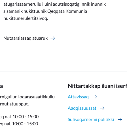
atugarissaarnerullu iluini aqutsisoqatigiinnik inunnik
sisamanik nukittuunik Qeqqata Kommunia
nukittunerulertitsivoq.
Nutaarsiassaq atuaruk
a
Nittartakkap iluani iser
rnigulluni oqarasuaatikkullu
Attavissaq
ernut atuupput.
Aaqqissuussat
q nal. 10:00 - 15:00
Sulisoqarnermi politikki
 nal. 10:00 - 15:00