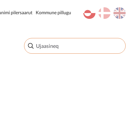
kl-GL
da
en
imi pilersaarut
Kommune pillugu