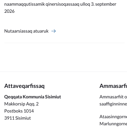
naammaqqutissamik qinersisoqassaaq ulloq 3. september
2026
Nutaarsiassaq atuaruk
Attaveqarfissaq
Ammasarfi
Qeqqata Kommunia Sisimiut
Ammasarfiit o
Makkorsip Aqq. 2
saaffiginninn
Postboks 1014
Ataasinngorne
3911 Sisimiut
Marlunngorneq