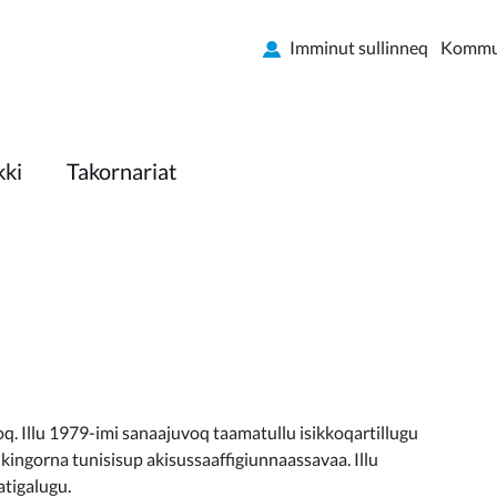
Imminut sullinneq
Kommun
kki
Takornariat
Illu 1979-imi sanaajuvoq taamatullu isikkoqartillugu
ingorna tunisisup akisussaaffigiunnaassavaa. Illu
tigalugu.