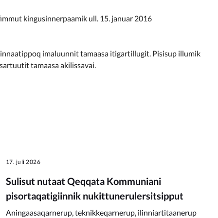
mut kingusinnerpaamik ull. 15. januar 2016
aatippoq imaluunnit tamaasa itigartillugit. Pisisup illumik
sartuutit tamaasa akilissavai.
17. juli 2026
Sulisut nutaat Qeqqata Kommuniani
pisortaqatigiinnik nukittunerulersitsipput
Aningaasaqarnerup, teknikkeqarnerup, ilinniartitaanerup