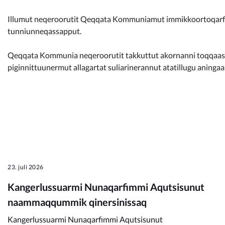
Kommunimi pilersaarut
Illumut neqeroorutit Qeqqata Kommuniamut immikkoortoqarfim
tunniunneqassapput.
Kommune pillugu
Qeqqata Kommunia neqeroorutit takkuttut akornanni toqqaasinn
piginnittuunermut allagartat suliarinerannut atatillugu aningaa
23. juli 2026
Kangerlussuarmi Nunaqarfimmi Aqutsisunut
naammaqqummik qinersinissaq
Kangerlussuarmi Nunaqarfimmi Aqutsisunut