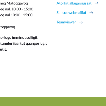
rneq Matoqqavoq
Atorfiit allagarsiussat
q nal. 10:00 - 15:00
Sulisut webmailiat
eq nal 10:00 - 15:00
Teamviewer
toqqavoq
orlugu imminut sulligit,
 tunuleriiaartut qaangerlugit
utit.