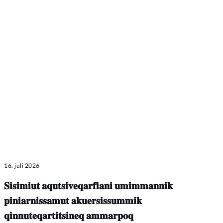
16. juli 2026
𝐒𝐢𝐬𝐢𝐦𝐢𝐮𝐭 𝐚𝐪𝐮𝐭𝐬𝐢𝐯𝐞𝐪𝐚𝐫𝐟𝐢𝐚𝐧𝐢 𝐮𝐦𝐢𝐦𝐦𝐚𝐧𝐧𝐢𝐤
𝐩𝐢𝐧𝐢𝐚𝐫𝐧𝐢𝐬𝐬𝐚𝐦𝐮𝐭 𝐚𝐤𝐮𝐞𝐫𝐬𝐢𝐬𝐬𝐮𝐦𝐦𝐢𝐤
𝐪𝐢𝐧𝐧𝐮𝐭𝐞𝐪𝐚𝐫𝐭𝐢𝐭𝐬𝐢𝐧𝐞𝐪 𝐚𝐦𝐦𝐚𝐫𝐩𝐨𝐪