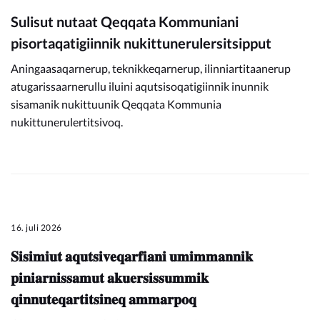
Sulisut nutaat Qeqqata Kommuniani
pisortaqatigiinnik nukittunerulersitsipput
Aningaasaqarnerup, teknikkeqarnerup, ilinniartitaanerup
atugarissaarnerullu iluini aqutsisoqatigiinnik inunnik
sisamanik nukittuunik Qeqqata Kommunia
nukittunerulertitsivoq.
16. juli 2026
𝐒𝐢𝐬𝐢𝐦𝐢𝐮𝐭 𝐚𝐪𝐮𝐭𝐬𝐢𝐯𝐞𝐪𝐚𝐫𝐟𝐢𝐚𝐧𝐢 𝐮𝐦𝐢𝐦𝐦𝐚𝐧𝐧𝐢𝐤
𝐩𝐢𝐧𝐢𝐚𝐫𝐧𝐢𝐬𝐬𝐚𝐦𝐮𝐭 𝐚𝐤𝐮𝐞𝐫𝐬𝐢𝐬𝐬𝐮𝐦𝐦𝐢𝐤
𝐪𝐢𝐧𝐧𝐮𝐭𝐞𝐪𝐚𝐫𝐭𝐢𝐭𝐬𝐢𝐧𝐞𝐪 𝐚𝐦𝐦𝐚𝐫𝐩𝐨𝐪