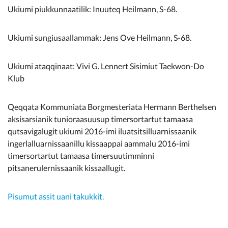
Ukiumi piukkunnaatilik: Inuuteq Heilmann, S-68.
Ukiumi sungiusaallammak: Jens Ove Heilmann, S-68.
Ukiumi ataqqinaat: Vivi G. Lennert Sisimiut Taekwon-Do
Klub
Qeqqata Kommuniata Borgmesteriata Hermann Berthelsen
aksisarsianik tunioraasuusup timersortartut tamaasa
qutsavigalugit ukiumi 2016-imi iluatsitsilluarnissaanik
ingerlalluarnissaanillu kissaappai aammalu 2016-imi
timersortartut tamaasa timersuutimminni
pitsanerulernissaanik kissaallugit.
Pisumut assit uani takukkit.