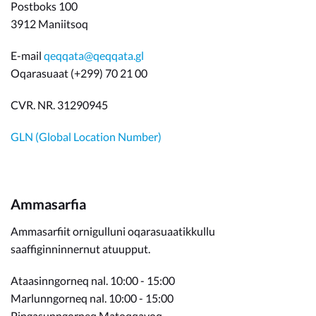
Postboks 100
3912 Maniitsoq
E-mail
qeqqata@qeqqata.gl
Oqarasuaat (+299) 70 21 00
CVR. NR. 31290945
GLN (Global Location Number)
Ammasarfia
Ammasarfiit ornigulluni oqarasuaatikkullu
saaffiginninnernut atuupput.
Ataasinngorneq nal. 10:00 - 15:00
Marlunngorneq nal. 10:00 - 15:00
Pingasunngorneq Matoqqavoq