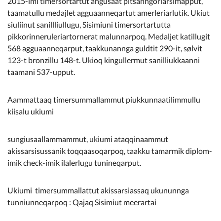
2015-imi timersortartut angusaat pitsanngoriarsimapput,
Kommunimi pilersaarut
taamatullu medajlet agguaanneqartut amerleriarlutik. Ukiut
siuliinut sanillliullugu, Sisimiuni timersortartutta
Kommune pillugu
pikkorinneruleriartornerat malunnarpoq. Medaljet katillugit
568 agguaanneqarput, taakkunannga guldtit 290-it, sølvit
123-t bronzillu 148-t. Ukioq kingullermut sanilliukkaanni
taamani 537-upput.
Aammattaaq timersummallammut piukkunnaatilimmullu
kiisalu ukiumi
sungiusaallammammut, ukiumi ataqqinaammut
akissarsisussanik toqqaasoqarpoq, taakku tamarmik diplom-
imik check-imik ilalerlugu tunineqarput.
Ukiumi timersummallattut akissarsiassaq ukununnga
tunniunneqarpoq : Qajaq Sisimiut meerartai