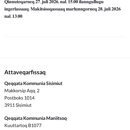
𝐐𝐢𝐧𝐧𝐮𝐭𝐞𝐪𝐚𝐫𝐧𝐞𝐪 𝟐𝟕. 𝐣𝐮𝐥𝐢 𝟐𝟎𝟐𝟔, 𝐧𝐚𝐥. 𝟏𝟓.𝟎𝟎 𝐢𝐥𝐚𝐧𝐧𝐠𝐮𝐥𝐥𝐮𝐠𝐮
𝐢𝐧𝐠𝐞𝐫𝐥𝐚𝐬𝐬𝐚𝐚𝐪. 𝐌𝐚𝐤𝐢𝐭𝐬𝐢𝐬𝐨𝐪𝐚𝐬𝐬𝐚𝐚𝐪 𝐦𝐚𝐫𝐥𝐮𝐧𝐧𝐠𝐨𝐫𝐧𝐞𝐪 𝟐𝟖. 𝐣𝐮𝐥𝐢 𝟐𝟎𝟐𝟔
𝐧𝐚𝐥. 𝟏𝟑.𝟎𝟎
Attaveqarfissaq
Qeqqata Kommunia Sisimiut
Makkorsip Aqq. 2
Postboks 1014
3911 Sisimiut
Qeqqata Kommunia Maniitsoq
Kuuttartoq B1077