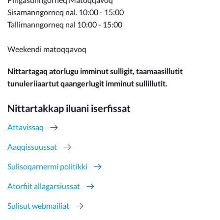
Sisamanngorneq nal. 10:00 - 15:00
Tallimanngorneq nal 10:00 - 15:00
Weekendi matoqqavoq
Nittartagaq atorlugu imminut sulligit, taamaasillutit
tunuleriiaartut qaangerlugit imminut sullillutit.
Nittartakkap iluani iserfissat
Attavissaq
Aaqqissuussat
Sulisoqarnermi politikki
Atorfiit allagarsiussat
Sulisut webmailiat