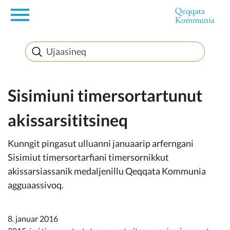
en
Innuttaasunut
Inuussutissarsiorneq
Sisimiuni timersortartunut
akissarsititsineq
Politikki
Kunngit pingasut ulluanni januaarip arferngani
Takornariat
Sisimiut timersortarfiani timersornikkut
akissarsiassanik medaljenillu Qeqqata Kommunia
agguaassivoq.
Imminut sullinneq
8. januar 2016