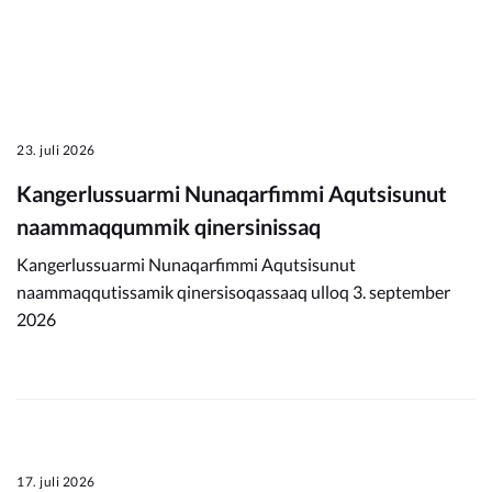
23. juli 2026
Kangerlussuarmi Nunaqarfimmi Aqutsisunut
naammaqqummik qinersinissaq
Kangerlussuarmi Nunaqarfimmi Aqutsisunut
naammaqqutissamik qinersisoqassaaq ulloq 3. september
2026
17. juli 2026