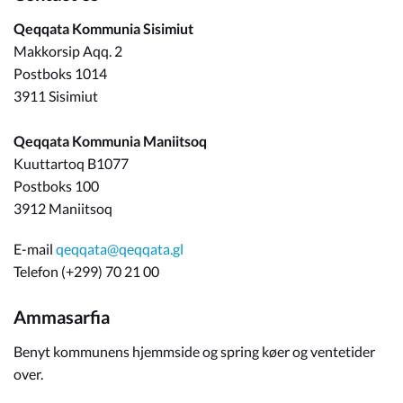
Qeqqata Kommunia Sisimiut
Makkorsip Aqq. 2
Postboks 1014
3911 Sisimiut
Qeqqata Kommunia Maniitsoq
Kuuttartoq B1077
Postboks 100
3912 Maniitsoq
E-mail
qeqqata@qeqqata.gl
Telefon (+299) 70 21 00
Ammasarfia
Benyt kommunens hjemmside og spring køer og ventetider
over.