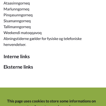
Ataasinngorneq
Marlunngorneq
Pinqasunngorneq
Sisamanngorneq
Tallimanngorneq
Weekendi matoqqavoq
Abningstiderne gælder for fysiske og telefoniske
henvendelser.
Interne links
Eksterne links
This page uses cookies to store some informations on