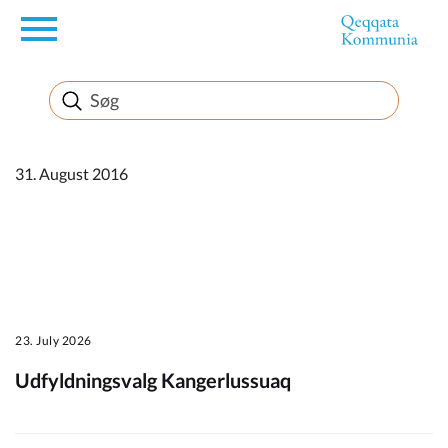
en
Borger
Erhverv
31. August 2016
Politik
Turisme
23. July 2026
Udfyldningsvalg Kangerlussuaq
Kommuneplanen