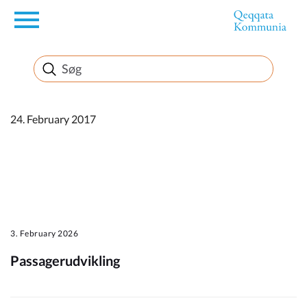
en
Borger
Erhverv
24. February 2017
Politik
Turisme
3. February 2026
Passagerudvikling
Kommuneplanen