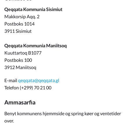
Qeqqata Kommunia Sisimiut
Makkorsip Aqq. 2
Postboks 1014
3911 Sisimiut
Qeqqata Kommunia Maniitsoq
Kuuttartoq B1077
Postboks 100
3912 Maniitsoq
E-mail
qeqqata@qeqqata.gl
Telefon (+299) 70 21 00
Ammasarfia
Benyt kommunens hjemmside og spring køer og ventetider
over.