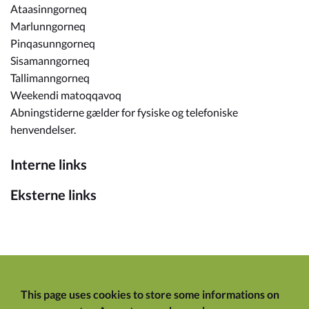
Ataasinngorneq
Marlunngorneq
Pinqasunngorneq
Sisamanngorneq
Tallimanngorneq
Weekendi matoqqavoq
Abningstiderne gælder for fysiske og telefoniske
henvendelser.
Interne links
Eksterne links
This page uses cookies to store some informations on