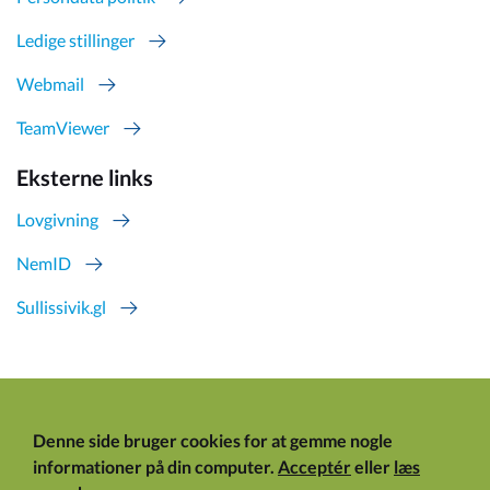
Ledige stillinger
Webmail
TeamViewer
Eksterne links
Lovgivning
NemID
Sullissivik.gl
Denne side bruger cookies for at gemme nogle
informationer på din computer.
Acceptér
eller
læs