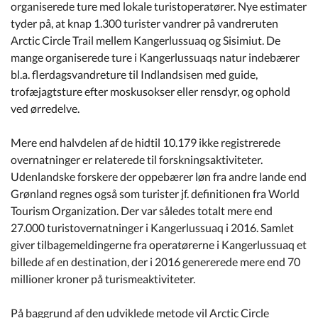
organiserede ture med lokale turistoperatører. Nye estimater
tyder på, at knap 1.300 turister vandrer på vandreruten
Arctic Circle Trail mellem Kangerlussuaq og Sisimiut. De
mange organiserede ture i Kangerlussuaqs natur indebærer
bl.a. flerdagsvandreture til Indlandsisen med guide,
trofæjagtsture efter moskusokser eller rensdyr, og ophold
ved ørredelve.
Mere end halvdelen af de hidtil 10.179 ikke registrerede
overnatninger er relaterede til forskningsaktiviteter.
Udenlandske forskere der oppebærer løn fra andre lande end
Grønland regnes også som turister jf. definitionen fra World
Tourism Organization. Der var således totalt mere end
27.000 turistovernatninger i Kangerlussuaq i 2016. Samlet
giver tilbagemeldingerne fra operatørerne i Kangerlussuaq et
billede af en destination, der i 2016 genererede mere end 70
millioner kroner på turismeaktiviteter.
På baggrund af den udviklede metode vil Arctic Circle