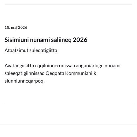
18. maj 2026
Sisimiuni nunami saliineq 2026
Ataatsimut suleqatigiitta
Avatangiisitta eqqiluinnerunissaa anguniarlugu nunami
saleeqatigiinnissaq Qeqqata Kommunianiik
siunniunneqarpoq.