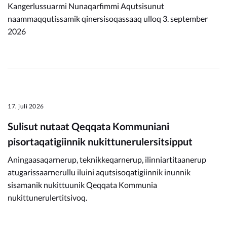
Kangerlussuarmi Nunaqarfimmi Aqutsisunut
naammaqqutissamik qinersisoqassaaq ulloq 3. september
2026
17. juli 2026
Sulisut nutaat Qeqqata Kommuniani
pisortaqatigiinnik nukittunerulersitsipput
Aningaasaqarnerup, teknikkeqarnerup, ilinniartitaanerup
atugarissaarnerullu iluini aqutsisoqatigiinnik inunnik
sisamanik nukittuunik Qeqqata Kommunia
nukittunerulertitsivoq.