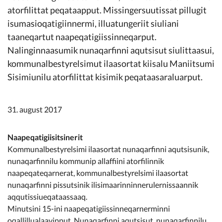
Kommunimi pilersaarut
atorfilittat peqataapput. Missingersuutissat pillugit
isumasioqatigiinnermi, illuatungeriit siuliani
Kommune pillugu
taaneqartut naapeqatigiissinneqarput.
Nalinginnaasumik nunaqarfinni aqutsisut siulittaasui,
kommunalbestyrelsimut ilaasortat kiisalu Maniitsumi
Sisimiunilu atorfilittat kisimik peqataasaraluarput.
31. august 2017
Naapeqatigiisitsinerit
Kommunalbestyrelsimi ilaasortat nunaqarfinni aqutsisunik,
nunaqarfinnilu kommunip allaffiini atorfilinnik
naapeqateqarnerat, kommunalbestyrelsimi ilaasortat
nunaqarfinni pissutsinik ilisimaarinninnerulernissaannik
aqqutissiueqataassaaq.
Minutsini 15-ini naapeqatigiissinneqarnerminni
oqallillualaavipput. Nunaqarfinni aqutsisut, nunaqarfinnilu