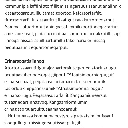
kommunip allaffiini atorfillit missingersuutissanut arlalinnik
kissaateqarput. Illu tamatigoortoq, katersortarfiit,
timersortarfiillu kissaatitut ilaatigut taakkartorneqarput.
Aammali atuarfinnut aningaasat immikkoortinneqartartut
amerlanerusut, piniarnermut aalisarnermullu nakkutilliisup
ilaneqarnissaa, atuilluartumillu takornarialerinissaq
peqataasunit eqqartorneqarput.
Erinarsoqatigiinneq
Atortorissaarutitigut ajornartorsiuteqarneq atorluarlugu
peqataasut erinarsoqatigiipput. ”Ataatsimoorniarpugut”
erinarsorpaat, peqataasullu tamarmik nikueriarlutik
tasiorlutik nippaarissumik ”Ataatsimoorniarpugut”
erinarsorlugu. Peqataasut arlallit Kangaamiuneersut
tusaaneqarsinnaavoq, Kangaamiormiummi
erinagissorsuartut tusaamaneqarput.
Ukiut tamaasa kommunalbestyrelsip ataatsimiinnissani
sioqqullugu, missingersuutissat pillugit