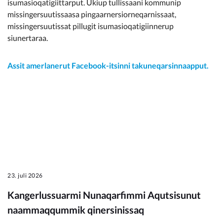
isumasioqatigiittarput. Ukiup tullissaani kommunip
missingersuutissaasa pingaarnersiorneqarnissaat,
missingersuutissat pillugit isumasioqatigiinnerup
siunertaraa.
Assit amerlanerut Facebook-itsinni takuneqarsinnaapput.
23. juli 2026
Kangerlussuarmi Nunaqarfimmi Aqutsisunut
naammaqqummik qinersinissaq