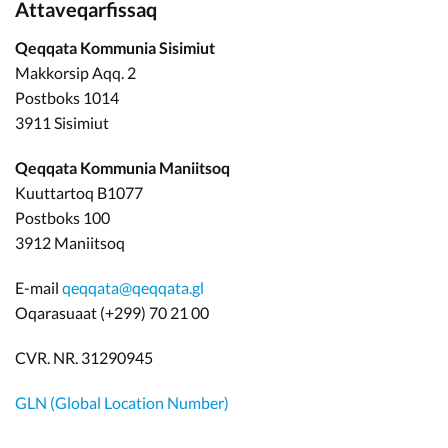
Attaveqarfissaq
Qeqqata Kommunia Sisimiut
Makkorsip Aqq. 2
Postboks 1014
3911 Sisimiut
Qeqqata Kommunia Maniitsoq
Kuuttartoq B1077
Postboks 100
3912 Maniitsoq
E-mail
qeqqata@qeqqata.gl
Oqarasuaat (+299) 70 21 00
CVR. NR. 31290945
GLN (Global Location Number)