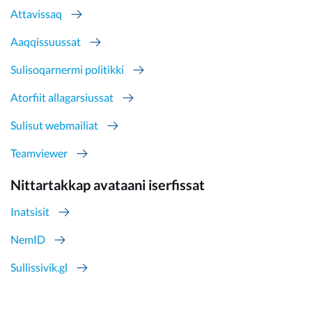
Attavissaq
Aaqqissuussat
Sulisoqarnermi politikki
Atorfiit allagarsiussat
Sulisut webmailiat
Teamviewer
Nittartakkap avataani iserfissat
Inatsisit
NemID
Sullissivik.gl