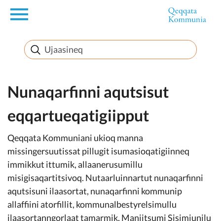
en
Innuttaasunut
Inuussutissarsiorneq
Nunaqarfinni aqutsisut
eqqartueqatigiipput
Politikki
Qeqqata Kommuniani ukioq manna
Takornariat
missingersuutissat pillugit isumasioqatigiinneq
immikkut ittumik, allaanerusumillu
misigisaqartitsivoq. Nutaarluinnartut nunaqarfinni
aqutsisuni ilaasortat, nunaqarfinni kommunip
Imminut sullinneq
allaffiini atorfillit, kommunalbestyrelsimullu
ilaasortanngorlaat tamarmik, Maniitsumi Sisimiunilu