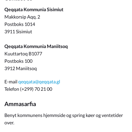
Qeqqata Kommunia Sisimiut
Makkorsip Aqq. 2
Postboks 1014
3911 Sisimiut
Qeqqata Kommunia Maniitsoq
Kuuttartoq B1077
Postboks 100
3912 Maniitsoq
E-mail
qeqqata@qeqqata.gl
Telefon (+299) 70 21 00
Ammasarfia
Benyt kommunens hjemmside og spring køer og ventetider
over.