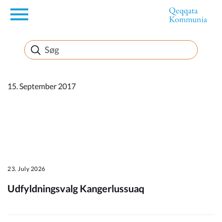
en
Borger
Erhverv
15. September 2017
Politik
Turisme
23. July 2026
Udfyldningsvalg Kangerlussuaq
Kommuneplanen