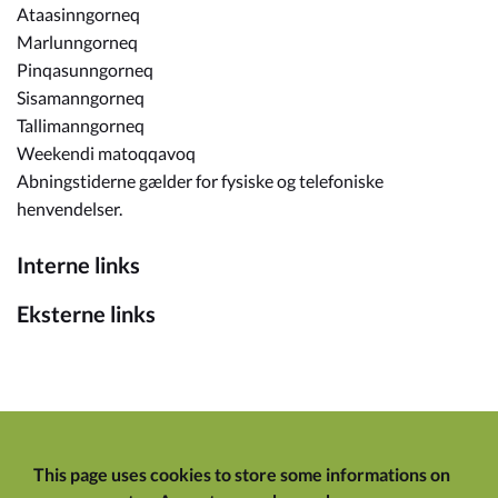
Ataasinngorneq
Marlunngorneq
Pinqasunngorneq
Sisamanngorneq
Tallimanngorneq
Weekendi matoqqavoq
Abningstiderne gælder for fysiske og telefoniske
henvendelser.
Interne links
Eksterne links
This page uses cookies to store some informations on