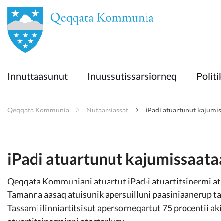
en
Innuttaasunut
Innuttaasunut
Inuussutissarsiorneq
Politi
Inuussutissarsiorneq
Qeqqata Kommunia
Nutaarsiassat
iPadi atuartunut kajumi
Politikki
Takornariat
iPadi atuartunut kajumissaat
Qeqqata Kommuniani atuartut iPad-i atuartitsinermi at
Imminut sullinneq
Tamanna aasaq atuisunik apersuilluni paasiniaanerup t
Tassami ilinniartitsisut apersorneqartut 75 procentii ak
atuartitsinerminni atortarlugu.