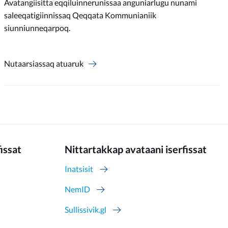
Avatangiisitta eqqiluinnerunissaa anguniarlugu nunami
saleeqatigiinnissaq Qeqqata Kommunianiik
siunniunneqarpoq.
Nutaarsiassaq atuaruk
fissat
Nittartakkap avataani iserfissat
Inatsisit
NemID
Sullissivik.gl