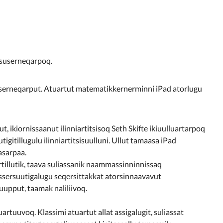
ssuserneqarpoq.
arserneqarput. Atuartut matematikkernerminni iPad atorlugu
, ikiornissaanut ilinniartitsisoq Seth Skifte ikiuulluartarpoq
igitillugulu ilinniartitsisuulluni. Ullut tamaasa iPad
aasarpaa.
rtillutik, taava suliassanik naammassinninnissaq
assersuutigalugu seqersittakkat atorsinnaavavut
uupput, taamak naliliivoq.
rtuuvoq. Klassimi atuartut allat assigalugit, suliassat