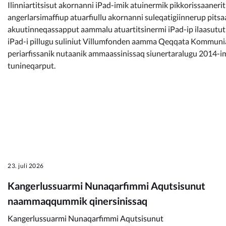
Ilinniartitsisut akornanni iPad-imik atuinermik pikkorissaaneri
angerlarsimaffiup atuarfiullu akornanni suleqatigiinnerup pit
akuutinneqassapput aammalu atuartitsinermi iPad-ip ilaasutut
iPad-i pillugu suliniut Villumfonden aamma Qeqqata Kommuniata
periarfissanik nutaanik ammaassinissaq siunertaralugu 2014-
tunineqarput.
23. juli 2026
Kangerlussuarmi Nunaqarfimmi Aqutsisunut
naammaqqummik qinersinissaq
Kangerlussuarmi Nunaqarfimmi Aqutsisunut