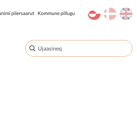
kl-GL
da
en
imi pilersaarut
Kommune pillugu