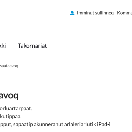
Imminut sullinneq
Kommun
kki
Takornariat
ssaataavoq
aavoq
orluartarpaat.
akutippaa.
ipput, sapaatip akunneranut arlaleriarlutik iPad-i