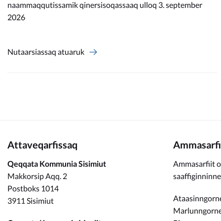
naammaqqutissamik qinersisoqassaaq ulloq 3. september
2026
Nutaarsiassaq atuaruk
Attaveqarfissaq
Ammasarfi
Qeqqata Kommunia Sisimiut
Ammasarfiit o
Makkorsip Aqq. 2
saaffiginninn
Postboks 1014
Ataasinngorne
3911 Sisimiut
Marlunngorneq