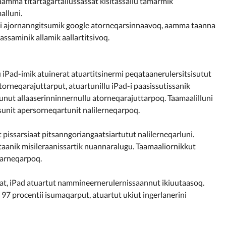
aamma titartagartaliussassat kisitassallu tamarmik
alluni.
luni ajornanngitsumik google atorneqarsinnaavoq, aamma taanna
ssaminik allamik aallartitsivoq.
 iPad-imik atuinerat atuartitsinermi peqataanerulersitsisutut
 atorneqarajuttarput, atuartunillu iPad-i paasissutissanik
ut allaaserinninnernullu atorneqarajuttarpoq. Taamaalilluni
isunit apersorneqartunit nalilerneqarpoq.
 pissarsiaat pitsanngoriangaatsiartutut nalilerneqarluni.
anik misileraanissartik nuannaralugu. Taamaaliornikkut
niarneqarpoq.
at, iPad atuartut nammineernerulernissaannut ikiuutaasoq.
 97 procentii isumaqarput, atuartut ukiut ingerlanerini