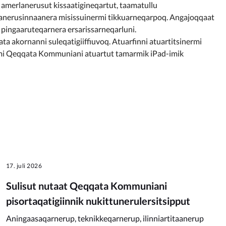
t amerlanerusut kissaatigineqartut, taamatullu
saanerusinnaanera misissuinermi tikkuarneqarpoq. Angajoqqaat
 pingaaruteqarnera ersarissarneqarluni.
 akornanni suleqatigiiffiuvoq. Atuarfinni atuartitsinermi
imi Qeqqata Kommuniani atuartut tamarmik iPad-imik
17. juli 2026
Sulisut nutaat Qeqqata Kommuniani
pisortaqatigiinnik nukittunerulersitsipput
Aningaasaqarnerup, teknikkeqarnerup, ilinniartitaanerup