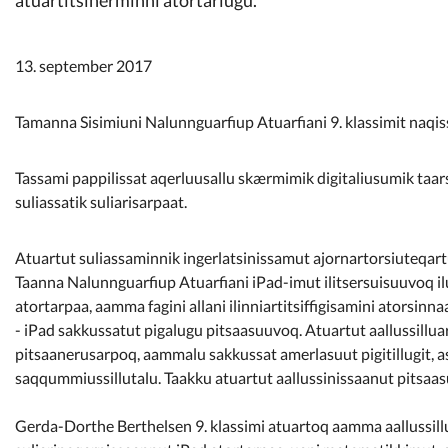
Kommunimi pilersaarut
13. september 2017
Kommune pillugu
Tamanna Sisimiuni Nalunnguarfiup Atuarfiani 9. klassimit naqi
Tassami pappilissat aqerluusallu skærmimik digitaliusumik ta
suliassatik suliarisarpaat.
Atuartut suliassaminnik ingerlatsinissamut ajornartorsiuteqartut
Taanna Nalunnguarfiup Atuarfiani iPad-imut ilitsersuisuuvoq ilut
atortarpaa, aamma fagini allani ilinniartitsiffigisamini atorsinn
- iPad sakkussatut pigalugu pitsaasuuvoq. Atuartut aallussillua
pitsaanerusarpoq, aammalu sakkussat amerlasuut pigitillugit, 
saqqummiussillutalu. Taakku atuartut aallussinissaanut pitsaas
Gerda-Dorthe Berthelsen 9. klassimi atuartoq aamma aallussillua