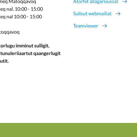
rneq Matoqqavoq
Atorfiit allagarsiussat
q nal. 10:00 - 15:00
Sulisut webmailiat
eq nal 10:00 - 15:00
Teamviewer
toqqavoq
orlugu imminut sulligit,
 tunuleriiaartut qaangerlugit
utit.