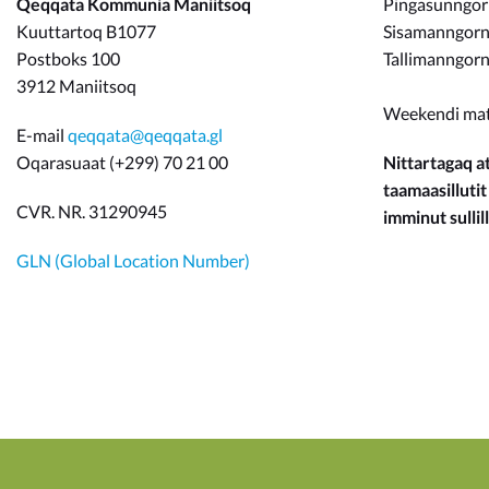
Qeqqata Kommunia Maniitsoq
Pingasunngo
Kuuttartoq B1077
Sisamanngorne
Postboks 100
Tallimanngorn
3912 Maniitsoq
Weekendi ma
E-mail
qeqqata@qeqqata.gl
Oqarasuaat (+299) 70 21 00
Nittartagaq at
taamaasillutit
CVR. NR. 31290945
imminut sullill
GLN (Global Location Number)