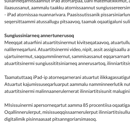
suliarineqarnissaannut iPad atortarpaa, uani matematikkimut, 
ilaasussanut, aammalu taakku atornissaannut sungiussereersim
- iPad atornissaa nuannarivara. Paasissutissanik pissarsiniar
seqersittaammi atussallugu pitsaavoq, taamak oqaatigaluni sulia
Sungiussiniarneq annertunerusoq
Meeqqat atuarfiini atuartitsinermut kivitseqataavoq, atuartullu
nalilerneqarluni. Atuartitsinermi video, nipit, assit assigisaallu
ujartuinermut, saqqummiinernut, sammisassanut eqqarsarnartun
atuartitsinermi sungiussititsiniarneq annerusartoq, ilinniartits
Taamatuttaaq iPad-ip atorneqarnerani atuartut ilikkagassatigut
Atuartut kajumissuseqarluarput aammalu namminneerlutik nuta
atuartitsinermi malinnaanerulernerat ilinniartitsisunit malugi
MIsissuinermi apersorneqartut aamma 85 procentiisa oqaatiga
Oqallinnerulerput, misissueqqissaarnerulerput ilinniartitsisullu
digitalimik pisinnaasaat pitsanngoriarsimasoq.