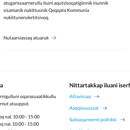
atugarissaarnerullu iluini aqutsisoqatigiinnik inunnik
sisamanik nukittuunik Qeqqata Kommunia
nukittunerulertitsivoq.
Nutaarsiassaq atuaruk
a
Nittartakkap iluani iser
rnigulluni oqarasuaatikkullu
Attavissaq
ernut atuupput.
Aaqqissuussat
q nal. 10:00 - 15:00
Sulisoqarnermi politikki
 nal. 10:00 - 15:00