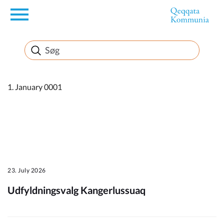
en
Borger
Erhverv
1. January 0001
Politik
Turisme
23. July 2026
Udfyldningsvalg Kangerlussuaq
Kommuneplanen