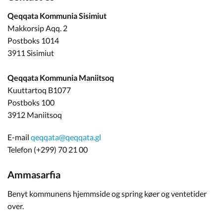
Qeqqata Kommunia Sisimiut
Makkorsip Aqq. 2
Postboks 1014
3911 Sisimiut
Qeqqata Kommunia Maniitsoq
Kuuttartoq B1077
Postboks 100
3912 Maniitsoq
E-mail
qeqqata@qeqqata.gl
Telefon (+299) 70 21 00
Ammasarfia
Benyt kommunens hjemmside og spring køer og ventetider
over.