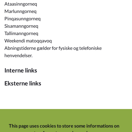
Ataasinngorneq
Marlunngorneq
Pinqasunngorneq
Sisamanngorneq
Tallimanngorneq
Weekendi matoqqavoq
Abningstiderne gælder for fysiske og telefoniske
henvendelser.
Interne links
Eksterne links
This page uses cookies to store some informations on