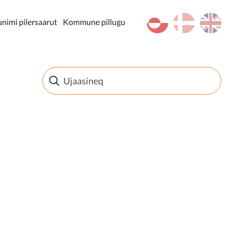
kl-GL
da
en
imi pilersaarut
Kommune pillugu