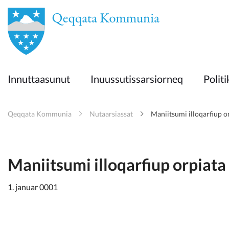
en
Innuttaasunut
Innuttaasunut
Inuussutissarsiorneq
Politi
Inuussutissarsiorneq
Qeqqata Kommunia
Nutaarsiassat
Maniitsumi illoqarfiup o
Politikki
Takornariat
Maniitsumi illoqarfiup orpiata
1. januar 0001
Imminut sullinneq