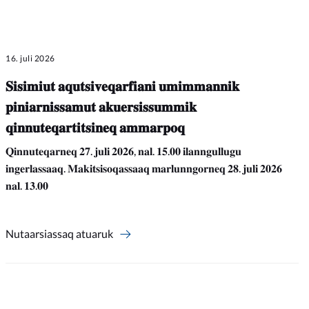
16. juli 2026
𝐒𝐢𝐬𝐢𝐦𝐢𝐮𝐭 𝐚𝐪𝐮𝐭𝐬𝐢𝐯𝐞𝐪𝐚𝐫𝐟𝐢𝐚𝐧𝐢 𝐮𝐦𝐢𝐦𝐦𝐚𝐧𝐧𝐢𝐤
𝐩𝐢𝐧𝐢𝐚𝐫𝐧𝐢𝐬𝐬𝐚𝐦𝐮𝐭 𝐚𝐤𝐮𝐞𝐫𝐬𝐢𝐬𝐬𝐮𝐦𝐦𝐢𝐤
𝐪𝐢𝐧𝐧𝐮𝐭𝐞𝐪𝐚𝐫𝐭𝐢𝐭𝐬𝐢𝐧𝐞𝐪 𝐚𝐦𝐦𝐚𝐫𝐩𝐨𝐪
𝐐𝐢𝐧𝐧𝐮𝐭𝐞𝐪𝐚𝐫𝐧𝐞𝐪 𝟐𝟕. 𝐣𝐮𝐥𝐢 𝟐𝟎𝟐𝟔, 𝐧𝐚𝐥. 𝟏𝟓.𝟎𝟎 𝐢𝐥𝐚𝐧𝐧𝐠𝐮𝐥𝐥𝐮𝐠𝐮
𝐢𝐧𝐠𝐞𝐫𝐥𝐚𝐬𝐬𝐚𝐚𝐪. 𝐌𝐚𝐤𝐢𝐭𝐬𝐢𝐬𝐨𝐪𝐚𝐬𝐬𝐚𝐚𝐪 𝐦𝐚𝐫𝐥𝐮𝐧𝐧𝐠𝐨𝐫𝐧𝐞𝐪 𝟐𝟖. 𝐣𝐮𝐥𝐢 𝟐𝟎𝟐𝟔
𝐧𝐚𝐥. 𝟏𝟑.𝟎𝟎
Nutaarsiassaq atuaruk