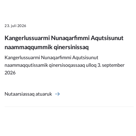
Kommunimi pilersaarut
Kommune pillugu
23. juli 2026
Kangerlussuarmi Nunaqarfimmi Aqutsisunut
naammaqqummik qinersinissaq
Kangerlussuarmi Nunaqarfimmi Aqutsisunut
naammaqqutissamik qinersisoqassaaq ulloq 3. september
2026
Nutaarsiassaq atuaruk