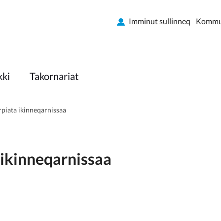
Imminut sullinneq
Kommun
kki
Takornariat
rpiata ikinneqarnissaa
 ikinneqarnissaa