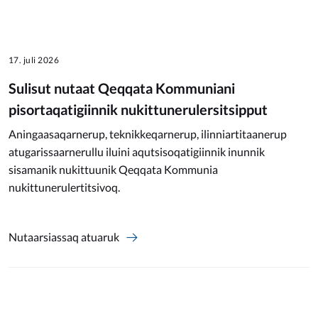
17. juli 2026
Sulisut nutaat Qeqqata Kommuniani
pisortaqatigiinnik nukittunerulersitsipput
Aningaasaqarnerup, teknikkeqarnerup, ilinniartitaanerup
atugarissaarnerullu iluini aqutsisoqatigiinnik inunnik
sisamanik nukittuunik Qeqqata Kommunia
nukittunerulertitsivoq.
Nutaarsiassaq atuaruk