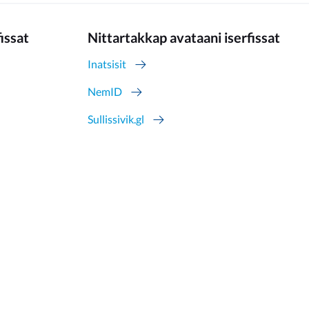
fissat
Nittartakkap avataani iserfissat
Inatsisit
NemID
Sullissivik.gl