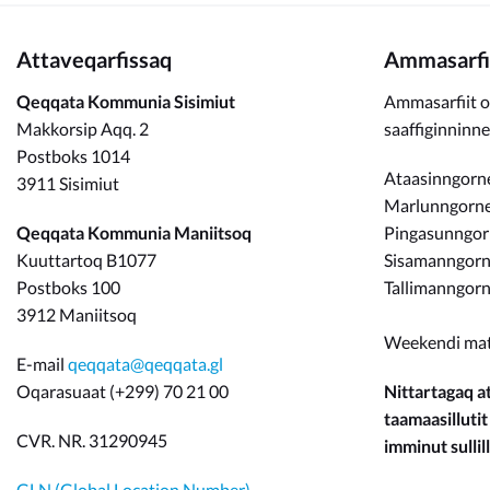
Attaveqarfissaq
Ammasarfi
Qeqqata Kommunia Sisimiut
Ammasarfiit o
Makkorsip Aqq. 2
saaffiginninn
Postboks 1014
Ataasinngorne
3911 Sisimiut
Marlunngorneq
Qeqqata Kommunia Maniitsoq
Pingasunngo
Kuuttartoq B1077
Sisamanngorne
Postboks 100
Tallimanngorn
3912 Maniitsoq
Weekendi ma
E-mail
qeqqata@qeqqata.gl
Oqarasuaat (+299) 70 21 00
Nittartagaq at
taamaasillutit
CVR. NR. 31290945
imminut sullill
GLN (Global Location Number)