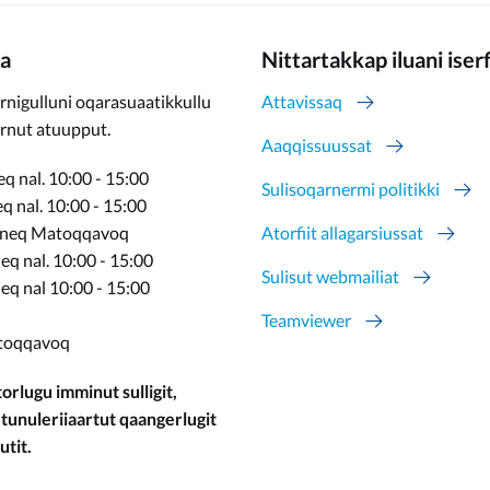
a
Nittartakkap iluani iser
rnigulluni oqarasuaatikkullu
Attavissaq
ernut atuupput.
Aaqqissuussat
q nal. 10:00 - 15:00
Sulisoqarnermi politikki
 nal. 10:00 - 15:00
rneq Matoqqavoq
Atorfiit allagarsiussat
q nal. 10:00 - 15:00
Sulisut webmailiat
eq nal 10:00 - 15:00
Teamviewer
toqqavoq
orlugu imminut sulligit,
 tunuleriiaartut qaangerlugit
utit.