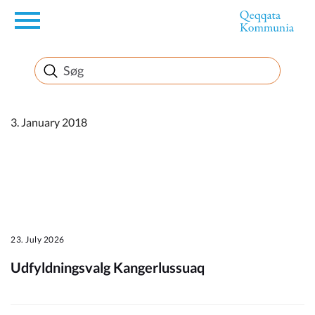
en
Borger
Erhverv
3. January 2018
Politik
Turisme
23. July 2026
Udfyldningsvalg Kangerlussuaq
Kommuneplanen