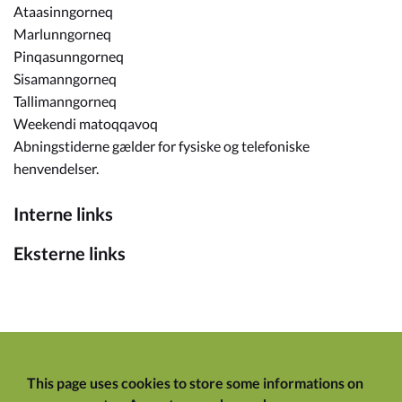
Ataasinngorneq
Marlunngorneq
Pinqasunngorneq
Sisamanngorneq
Tallimanngorneq
Weekendi matoqqavoq
Abningstiderne gælder for fysiske og telefoniske
henvendelser.
Interne links
Eksterne links
This page uses cookies to store some informations on