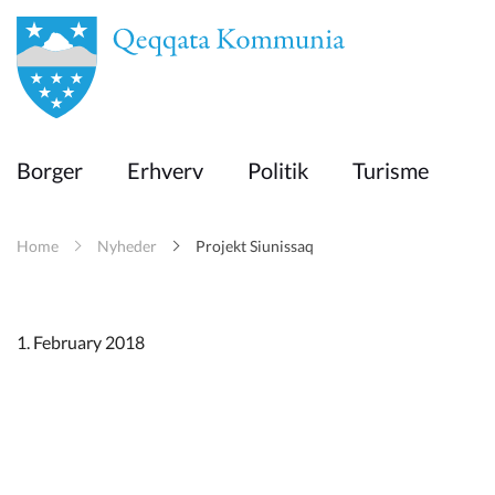
en
Borger
Borger
Erhverv
Politik
Turisme
Erhverv
Home
Nyheder
Projekt Siunissaq
Politik
Turisme
1. February 2018
Kommuneplanen