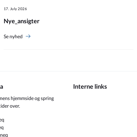
17. July 2026
Nye_ansigter
Se nyhed
a
Interne links
ens hjemmside og spring
ider over.
eq
eq
rneq