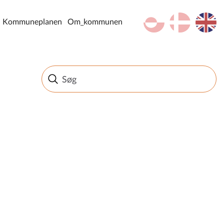
kl-GL
da
en
Kommuneplanen
Om_kommunen