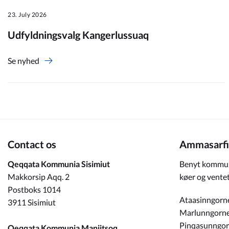
23. July 2026
Om_kommunen
Udfyldningsvalg Kangerlussuaq
Se nyhed
Contact os
Ammasarfi
Qeqqata Kommunia Sisimiut
Benyt kommun
Makkorsip Aqq. 2
køer og ventet
Postboks 1014
Ataasinngorn
3911 Sisimiut
Marlunngorn
Pinqasunngo
Qeqqata Kommunia Maniitsoq