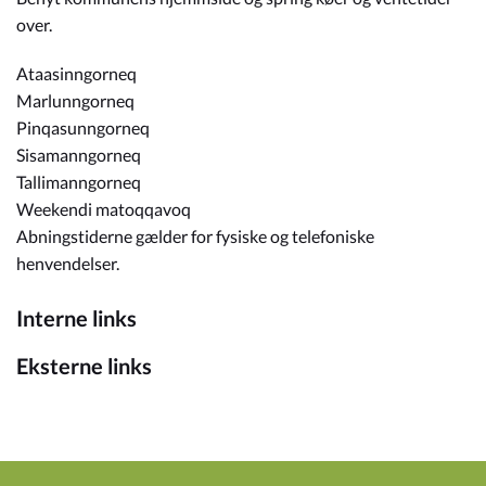
over.
Ataasinngorneq
Marlunngorneq
Pinqasunngorneq
Sisamanngorneq
Tallimanngorneq
Weekendi matoqqavoq
Abningstiderne gælder for fysiske og telefoniske
henvendelser.
Interne links
Eksterne links