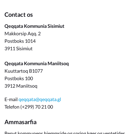
Contact os
Qeqqata Kommunia Sisimiut
Makkorsip Aqq. 2
Postboks 1014
3911 Sisimiut
Qeqqata Kommunia Maniitsoq
Kuuttartoq B1077
Postboks 100
3912 Maniitsoq
E-mail
qeqqata@qeqqata.gl
Telefon (+299) 70 21 00
Ammasarfia
Benyt kommunens hjemmside og spring køer og ventetider