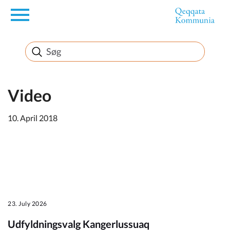
en
Borger
Erhverv
Video
10. April 2018
Politik
Turisme
23. July 2026
Kommuneplanen
Udfyldningsvalg Kangerlussuaq