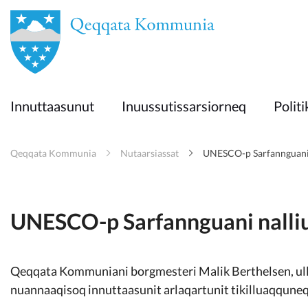
en
Innuttaasunut
Innuttaasunut
Inuussutissarsiorneq
Politi
Inuussutissarsiorneq
Qeqqata Kommunia
Nutaarsiassat
UNESCO-p Sarfannguani 
Politikki
Takornariat
UNESCO-p Sarfannguani nalli
Imminut sullinneq
Qeqqata Kommuniani borgmesteri Malik Berthelsen, ull
nuannaaqisoq innuttaasunit arlaqartunit tikilluaqqune