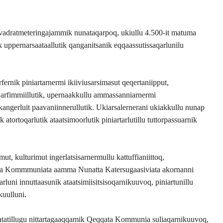
 kvadratmeteringajammik nunataqarpoq, ukiullu 4.500-it matuma
k uppernarsaataallutik qanganitsanik eqqaassutissaqarlunilu
ernik piniartarnermi ikiiviusarsimasut qeqertaniipput,
oqarfimmiillutik, upernaakkullu ammassanniarnermi
 kangerluit paavaniinnerullutik. Ukiarsalernerani ukiakkullu nunap
 atortoqarlutik ataatsimoorlutik piniartarlutillu tuttorpassuarnik
, kulturimut ingerlatsisarnermullu kattuffianiittoq,
ata Kommmuniata aamma Nunatta Katersugaasiviata akornanni
arluni innuttaasunik ataatsimiisitsisoqarnikuuvoq, piniartunillu
kuulluni.
t atatillugu nittartagaaqqamik Qeqqata Kommunia suliaqarnikuuvoq,