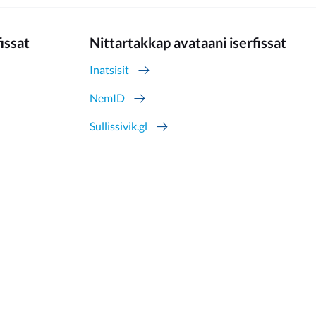
fissat
Nittartakkap avataani iserfissat
Inatsisit
NemID
Sullissivik.gl