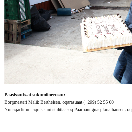
Paasissutissat sukumiinerusut:
Borgmesteri Malik Berthelsen, oqarasuaat (+299) 52 55 00
Nunaqarfimmi aqutsisuni siulittaasoq
Paarnannguaq Jonathansen, oq