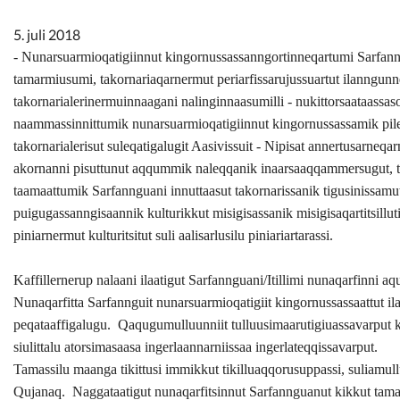
Kommunimi pilersaarut
5. juli 2018
- Nunarsuarmioqatigiinnut kingornussassanngortinneqartumi Sarfanngu
Kommune pillugu
tamarmiusumi, takornariaqarnermut periarfissarujussuartut ilanngunn
takornarialerinermuinnaagani nalinginnaasumilli - nukittorsaataassas
naammassinnittumik nunarsuarmioqatigiinnut kingornussassamik pilers
takornarialerisut suleqatigalugit Aasivissuit - Nipisat annertusarneq
akornanni pisuttunut aqqummik naleqqanik inaarsaaqqammersugut, ta
taamaattumik Sarfannguani innuttaasut takornarissanik tigusinissamut
puigugassanngisaannik kulturikkut misigisassanik misigisaqartitsillu
piniarnermut kulturitsitut suli aalisarlusilu piniariartarassi.
Kaffillernerup nalaani ilaatigut Sarfannguani/Itillimi nunaqarfinni a
Nunaqarfitta Sarfannguit nunarsuarmioqatigiit kingornussassaattut 
peqataaffigalugu.
Qaqugumulluunniit tulluusimaarutigiuassavarput ki
siulittalu atorsimasaasa ingerlaannarniissaa ingerlateqqissavarput.
Tamassilu maanga tikittusi immikkut tikilluaqqorusuppassi, suliam
Qujanaq.
Naggataatigut nunaqarfitsinnut Sarfannguanut kikkut tam