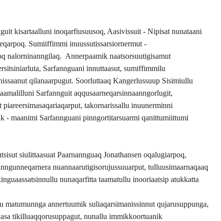
it kisartaalluni inoqarfiusuusoq, Aasivissuit - Nipisat nunataani
eqarpoq. Sumiiffimmi inuussutissarsiornermut -
oq nalorninanngilaq.
Annerpaamik naatsorsuutigisamut
itsiniarluta, Sarfannguani innuttaasut, sumiffimmilu
arnissaanut qilanaarpugut. Soorluttaaq Kangerlussuup Sisimiullu
amalilluni Sarfannguit aqqusaarneqarsinnaanngorlugit,
 piareersimasaqariaqarput, takornarissallu inuunerminni
tik - maanimi Sarfannguani pinngortitarsuarmi qanittumiittumi
qutsisut siulittaasuat Paarnannguaq Jonathansen oqalugiarpoq,
ilanngunneqarnera nuannaarutigisorujussuuarput, tulluusimaarnaqaaq
nguaassatsinnullu nunaqarfitta taamatullu inooriaatsip atukkatta
ullu matumunnga annertuumik suliaqarsimanissinnut qujarusuppunga,
aasa tikilluaqqorusuppagut, nunallu immikkoortuanik