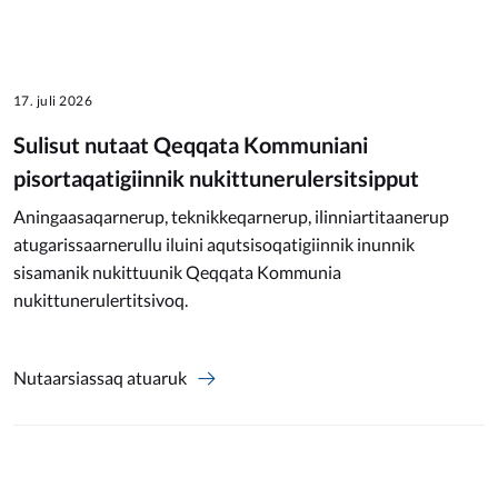
17. juli 2026
Sulisut nutaat Qeqqata Kommuniani
pisortaqatigiinnik nukittunerulersitsipput
Aningaasaqarnerup, teknikkeqarnerup, ilinniartitaanerup
atugarissaarnerullu iluini aqutsisoqatigiinnik inunnik
sisamanik nukittuunik Qeqqata Kommunia
nukittunerulertitsivoq.
Nutaarsiassaq atuaruk