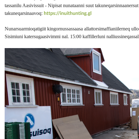
tassanilu Aasivissuit - Nipisat nunataanni suut takuneqarsinnaanersut
https://inuithunting.gl
takuneqarsinaavoq:
Nunarsuarmioqatigiit kingornussassaasa allattorsimaffianiilerneq ullo
Sisimiuni katersugaasivimmi nal. 15:00 kaffillerluni nalliussineqassal