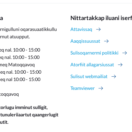
a
Nittartakkap iluani iser
rnigulluni oqarasuaatikkullu
Attavissaq
ernut atuupput.
Aaqqissuussat
q nal. 10:00 - 15:00
Sulisoqarnermi politikki
 nal. 10:00 - 15:00
rneq Matoqqavoq
Atorfiit allagarsiussat
q nal. 10:00 - 15:00
Sulisut webmailiat
eq nal 10:00 - 15:00
Teamviewer
toqqavoq
orlugu imminut sulligit,
 tunuleriiaartut qaangerlugit
utit.