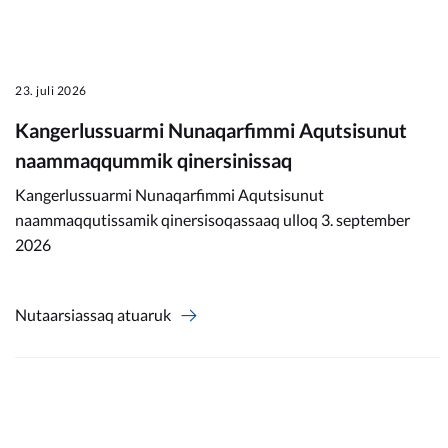
23. juli 2026
Kangerlussuarmi Nunaqarfimmi Aqutsisunut
naammaqqummik qinersinissaq
Kangerlussuarmi Nunaqarfimmi Aqutsisunut
naammaqqutissamik qinersisoqassaaq ulloq 3. september
2026
Nutaarsiassaq atuaruk