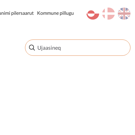
kl-GL
da
en
imi pilersaarut
Kommune pillugu