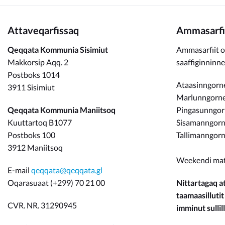
Attaveqarfissaq
Ammasarfi
Qeqqata Kommunia Sisimiut
Ammasarfiit o
Makkorsip Aqq. 2
saaffiginninn
Postboks 1014
Ataasinngorne
3911 Sisimiut
Marlunngorneq
Qeqqata Kommunia Maniitsoq
Pingasunngo
Kuuttartoq B1077
Sisamanngorne
Postboks 100
Tallimanngorn
3912 Maniitsoq
Weekendi ma
E-mail
qeqqata@qeqqata.gl
Oqarasuaat (+299) 70 21 00
Nittartagaq at
taamaasillutit
CVR. NR. 31290945
imminut sullill