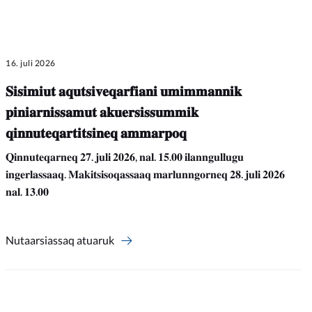
16. juli 2026
𝐒𝐢𝐬𝐢𝐦𝐢𝐮𝐭 𝐚𝐪𝐮𝐭𝐬𝐢𝐯𝐞𝐪𝐚𝐫𝐟𝐢𝐚𝐧𝐢 𝐮𝐦𝐢𝐦𝐦𝐚𝐧𝐧𝐢𝐤
𝐩𝐢𝐧𝐢𝐚𝐫𝐧𝐢𝐬𝐬𝐚𝐦𝐮𝐭 𝐚𝐤𝐮𝐞𝐫𝐬𝐢𝐬𝐬𝐮𝐦𝐦𝐢𝐤
𝐪𝐢𝐧𝐧𝐮𝐭𝐞𝐪𝐚𝐫𝐭𝐢𝐭𝐬𝐢𝐧𝐞𝐪 𝐚𝐦𝐦𝐚𝐫𝐩𝐨𝐪
𝐐𝐢𝐧𝐧𝐮𝐭𝐞𝐪𝐚𝐫𝐧𝐞𝐪 𝟐𝟕. 𝐣𝐮𝐥𝐢 𝟐𝟎𝟐𝟔, 𝐧𝐚𝐥. 𝟏𝟓.𝟎𝟎 𝐢𝐥𝐚𝐧𝐧𝐠𝐮𝐥𝐥𝐮𝐠𝐮
𝐢𝐧𝐠𝐞𝐫𝐥𝐚𝐬𝐬𝐚𝐚𝐪. 𝐌𝐚𝐤𝐢𝐭𝐬𝐢𝐬𝐨𝐪𝐚𝐬𝐬𝐚𝐚𝐪 𝐦𝐚𝐫𝐥𝐮𝐧𝐧𝐠𝐨𝐫𝐧𝐞𝐪 𝟐𝟖. 𝐣𝐮𝐥𝐢 𝟐𝟎𝟐𝟔
𝐧𝐚𝐥. 𝟏𝟑.𝟎𝟎
Nutaarsiassaq atuaruk