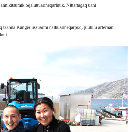
 annikitsumik oqaluttuarineqarlutik. Nittartagaq uani
q taanna Kangerlussuarmi nalliussineqarpoq, juulillu arfernani
luni.