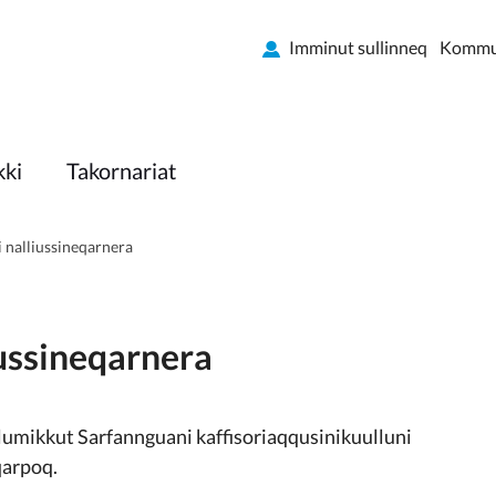
Imminut sullinneq
Kommun
kki
Takornariat
nalliussineqarnera
ussineqarnera
umikkut Sarfannguani kaffisoriaqqusinikuulluni
qarpoq.