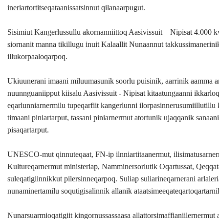
ineriartortitseqataanissatsinnut qilanaarpugut.
Sisimiut Kangerlussullu akornanniittoq Aasivissuit – Nipisat 4.000
siornanit manna tikillugu inuit Kalaallit Nunaannut takkussimanerini
illukorpaaloqarpoq.
Ukiuunerani imaani miluumasunik soorlu puisinik, aarrinik aamma arf
nuunnguaniipput kiisalu Aasivissuit - Nipisat kitaatungaanni ikkarl
eqarlunniarnermilu tupeqarfiit kangerlunni ilorpasinnerusumiillutillu
timaani piniartarput, tassani piniarnermut atortunik ujaqqanik sanaanik
pisaqartarput.
UNESCO-mut qinnuteqaat, FN-ip ilnniartitaanermut, ilisimatusarnermut
Kultureqarnermut ministeriap, Namminersorlutik Oqartussat, Qeqq
suleqatigiinnikkut pilersinneqarpoq. Suliap suliarineqarnerani arlaleri
nunaminertamilu soqutigisalinnik allanik ataatsimeeqateqartoqartarni
Nunarsuarmioqatigiit kingornussassaasa allattorsimaffianiilernermu