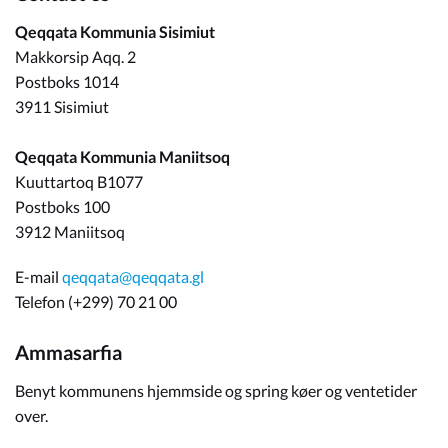
Qeqqata Kommunia Sisimiut
Makkorsip Aqq. 2
Postboks 1014
3911 Sisimiut
Qeqqata Kommunia Maniitsoq
Kuuttartoq B1077
Postboks 100
3912 Maniitsoq
E-mail
qeqqata@qeqqata.gl
Telefon (+299) 70 21 00
Ammasarfia
Benyt kommunens hjemmside og spring køer og ventetider
over.