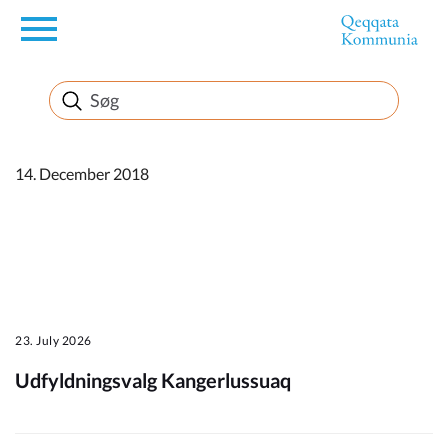
en
Borger
Erhverv
14. December 2018
Politik
Turisme
23. July 2026
Udfyldningsvalg Kangerlussuaq
Kommuneplanen