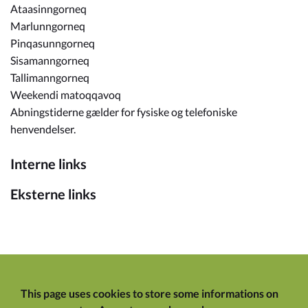
Ataasinngorneq
Marlunngorneq
Pinqasunngorneq
Sisamanngorneq
Tallimanngorneq
Weekendi matoqqavoq
Abningstiderne gælder for fysiske og telefoniske
henvendelser.
Interne links
Eksterne links
This page uses cookies to store some informations on