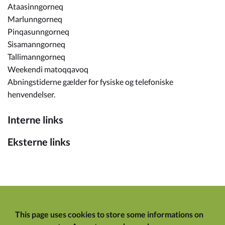
Ataasinngorneq
Marlunngorneq
Pinqasunngorneq
Sisamanngorneq
Tallimanngorneq
Weekendi matoqqavoq
Abningstiderne gælder for fysiske og telefoniske
henvendelser.
Interne links
Eksterne links
This page uses cookies to store some informations on