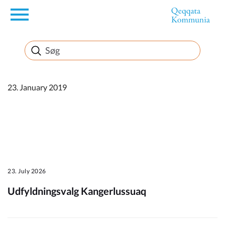
en
Borger
Erhverv
23. January 2019
Politik
Turisme
23. July 2026
Udfyldningsvalg Kangerlussuaq
Kommuneplanen