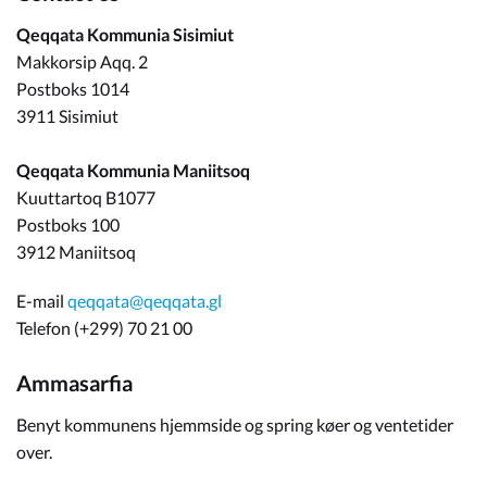
Qeqqata Kommunia Sisimiut
Makkorsip Aqq. 2
Postboks 1014
3911 Sisimiut
Qeqqata Kommunia Maniitsoq
Kuuttartoq B1077
Postboks 100
3912 Maniitsoq
E-mail
qeqqata@qeqqata.gl
Telefon (+299) 70 21 00
Ammasarfia
Benyt kommunens hjemmside og spring køer og ventetider
over.