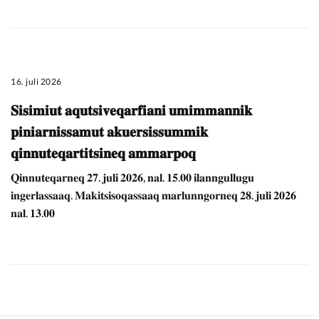
16. juli 2026
𝐒𝐢𝐬𝐢𝐦𝐢𝐮𝐭 𝐚𝐪𝐮𝐭𝐬𝐢𝐯𝐞𝐪𝐚𝐫𝐟𝐢𝐚𝐧𝐢 𝐮𝐦𝐢𝐦𝐦𝐚𝐧𝐧𝐢𝐤
𝐩𝐢𝐧𝐢𝐚𝐫𝐧𝐢𝐬𝐬𝐚𝐦𝐮𝐭 𝐚𝐤𝐮𝐞𝐫𝐬𝐢𝐬𝐬𝐮𝐦𝐦𝐢𝐤
𝐪𝐢𝐧𝐧𝐮𝐭𝐞𝐪𝐚𝐫𝐭𝐢𝐭𝐬𝐢𝐧𝐞𝐪 𝐚𝐦𝐦𝐚𝐫𝐩𝐨𝐪
𝐐𝐢𝐧𝐧𝐮𝐭𝐞𝐪𝐚𝐫𝐧𝐞𝐪 𝟐𝟕. 𝐣𝐮𝐥𝐢 𝟐𝟎𝟐𝟔, 𝐧𝐚𝐥. 𝟏𝟓.𝟎𝟎 𝐢𝐥𝐚𝐧𝐧𝐠𝐮𝐥𝐥𝐮𝐠𝐮
𝐢𝐧𝐠𝐞𝐫𝐥𝐚𝐬𝐬𝐚𝐚𝐪. 𝐌𝐚𝐤𝐢𝐭𝐬𝐢𝐬𝐨𝐪𝐚𝐬𝐬𝐚𝐚𝐪 𝐦𝐚𝐫𝐥𝐮𝐧𝐧𝐠𝐨𝐫𝐧𝐞𝐪 𝟐𝟖. 𝐣𝐮𝐥𝐢 𝟐𝟎𝟐𝟔
𝐧𝐚𝐥. 𝟏𝟑.𝟎𝟎