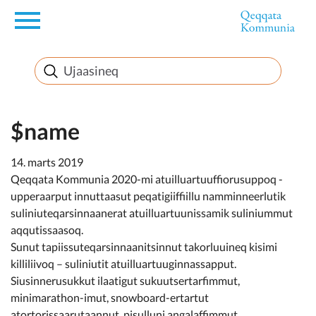
en
Innuttaasunut
Inuussutissarsiorneq
$name
14. marts 2019
Politikki
Qeqqata Kommunia 2020-mi atuilluartuuffiorusuppoq -
upperaarput innuttaasut peqatigiiffiillu namminneerlutik
Takornariat
suliniuteqarsinnaanerat atuilluartuunissamik suliniummut
aqqutissaasoq.
Sunut tapiissuteqarsinnaanitsinnut takorluuineq kisimi
killiliivoq – suliniutit atuilluartuuginnassapput.
Imminut sullinneq
Siusinnerusukkut ilaatigut sukuutsertarfimmut,
minimarathon-imut, snowboard-ertartut
atortorissaarutaannut, pisulluni angalaffimmut