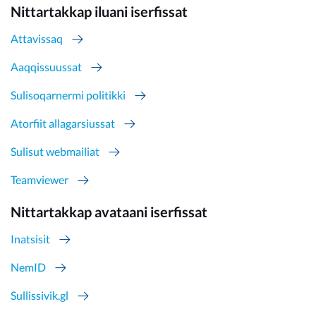
Nittartakkap iluani iserfissat
Attavissaq
Aaqqissuussat
Sulisoqarnermi politikki
Atorfiit allagarsiussat
Sulisut webmailiat
Teamviewer
Nittartakkap avataani iserfissat
Inatsisit
NemID
Sullissivik.gl