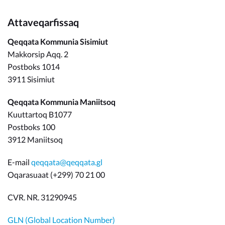
Attaveqarfissaq
Qeqqata Kommunia Sisimiut
Makkorsip Aqq. 2
Postboks 1014
3911 Sisimiut
Qeqqata Kommunia Maniitsoq
Kuuttartoq B1077
Postboks 100
3912 Maniitsoq
E-mail
qeqqata@qeqqata.gl
Oqarasuaat (+299) 70 21 00
CVR. NR. 31290945
GLN (Global Location Number)