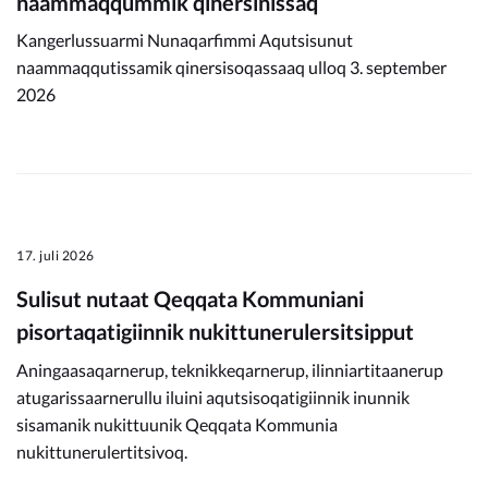
naammaqqummik qinersinissaq
Kangerlussuarmi Nunaqarfimmi Aqutsisunut
naammaqqutissamik qinersisoqassaaq ulloq 3. september
2026
17. juli 2026
Sulisut nutaat Qeqqata Kommuniani
pisortaqatigiinnik nukittunerulersitsipput
Aningaasaqarnerup, teknikkeqarnerup, ilinniartitaanerup
atugarissaarnerullu iluini aqutsisoqatigiinnik inunnik
sisamanik nukittuunik Qeqqata Kommunia
nukittunerulertitsivoq.