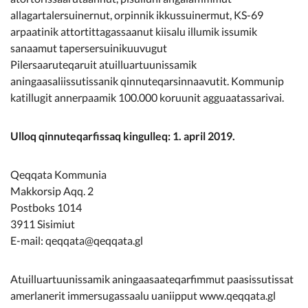
Kommunimi pilersaarut
allagartalersuinernut, orpinnik ikkussuinermut, KS-69
arpaatinik attortittagassaanut kiisalu illumik issumik
Kommune pillugu
sanaamut tapersersuinikuuvugut
Pilersaaruteqaruit atuilluartuunissamik
aningaasaliissutissanik qinnuteqarsinnaavutit. Kommunip
katillugit annerpaamik 100.000 koruunit agguaatassarivai.
Ulloq qinnuteqarfissaq kingulleq: 1. april 2019.
Qeqqata Kommunia
Makkorsip Aqq. 2
Postboks 1014
3911 Sisimiut
E-mail: qeqqata@qeqqata.gl
Atuilluartuunissamik aningaasaateqarfimmut paasissutissat
amerlanerit immersugassaalu uaniipput www.qeqqata.gl