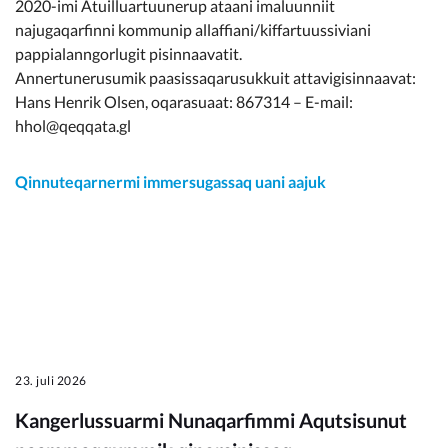
2020-imi Atuilluartuunerup ataani imaluunniit
najugaqarfinni kommunip allaffiani/kiffartuussiviani
pappialanngorlugit pisinnaavatit.
Annertunerusumik paasissaqarusukkuit attavigisinnaavat:
Hans Henrik Olsen, oqarasuaat: 867314 – E-mail:
hhol@qeqqata.gl
Qinnuteqarnermi immersugassaq uani aajuk
23. juli 2026
Kangerlussuarmi Nunaqarfimmi Aqutsisunut