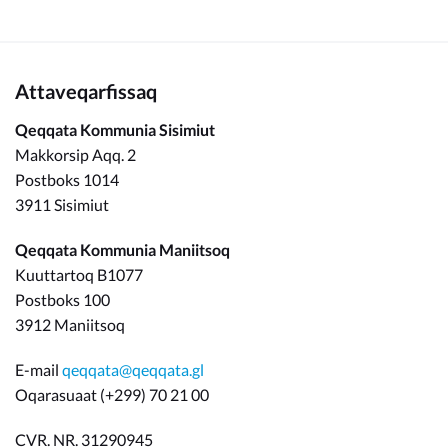
Attaveqarfissaq
Qeqqata Kommunia Sisimiut
Makkorsip Aqq. 2
Postboks 1014
3911 Sisimiut
Qeqqata Kommunia Maniitsoq
Kuuttartoq B1077
Postboks 100
3912 Maniitsoq
E-mail
qeqqata@qeqqata.gl
Oqarasuaat (+299) 70 21 00
CVR. NR. 31290945