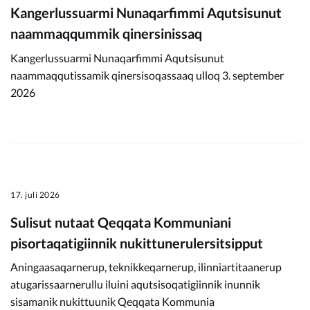
Kangerlussuarmi Nunaqarfimmi Aqutsisunut
naammaqqummik qinersinissaq
Kangerlussuarmi Nunaqarfimmi Aqutsisunut
naammaqqutissamik qinersisoqassaaq ulloq 3. september
2026
17. juli 2026
Sulisut nutaat Qeqqata Kommuniani
pisortaqatigiinnik nukittunerulersitsipput
Aningaasaqarnerup, teknikkeqarnerup, ilinniartitaanerup
atugarissaarnerullu iluini aqutsisoqatigiinnik inunnik
sisamanik nukittuunik Qeqqata Kommunia