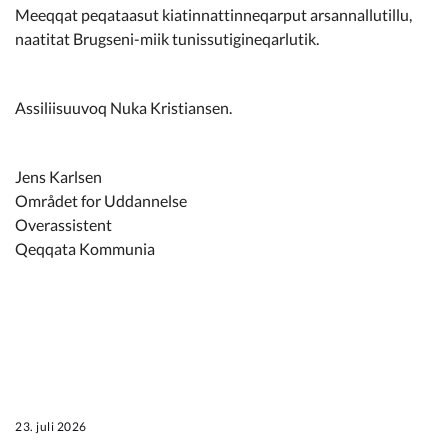
Kommunimi pilersaarut
Meeqqat peqataasut kiatinnattinneqarput arsannallutillu,
naatitat Brugseni-miik tunissutigineqarlutik.
Kommune pillugu
Assiliisuuvoq Nuka Kristiansen.
Jens Karlsen
Området for Uddannelse
Overassistent
Qeqqata Kommunia
23. juli 2026