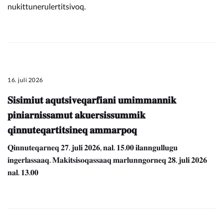
nukittunerulertitsivoq.
16. juli 2026
𝐒𝐢𝐬𝐢𝐦𝐢𝐮𝐭 𝐚𝐪𝐮𝐭𝐬𝐢𝐯𝐞𝐪𝐚𝐫𝐟𝐢𝐚𝐧𝐢 𝐮𝐦𝐢𝐦𝐦𝐚𝐧𝐧𝐢𝐤
𝐩𝐢𝐧𝐢𝐚𝐫𝐧𝐢𝐬𝐬𝐚𝐦𝐮𝐭 𝐚𝐤𝐮𝐞𝐫𝐬𝐢𝐬𝐬𝐮𝐦𝐦𝐢𝐤
𝐪𝐢𝐧𝐧𝐮𝐭𝐞𝐪𝐚𝐫𝐭𝐢𝐭𝐬𝐢𝐧𝐞𝐪 𝐚𝐦𝐦𝐚𝐫𝐩𝐨𝐪
𝐐𝐢𝐧𝐧𝐮𝐭𝐞𝐪𝐚𝐫𝐧𝐞𝐪 𝟐𝟕. 𝐣𝐮𝐥𝐢 𝟐𝟎𝟐𝟔, 𝐧𝐚𝐥. 𝟏𝟓.𝟎𝟎 𝐢𝐥𝐚𝐧𝐧𝐠𝐮𝐥𝐥𝐮𝐠𝐮
𝐢𝐧𝐠𝐞𝐫𝐥𝐚𝐬𝐬𝐚𝐚𝐪. 𝐌𝐚𝐤𝐢𝐭𝐬𝐢𝐬𝐨𝐪𝐚𝐬𝐬𝐚𝐚𝐪 𝐦𝐚𝐫𝐥𝐮𝐧𝐧𝐠𝐨𝐫𝐧𝐞𝐪 𝟐𝟖. 𝐣𝐮𝐥𝐢 𝟐𝟎𝟐𝟔
𝐧𝐚𝐥. 𝟏𝟑.𝟎𝟎