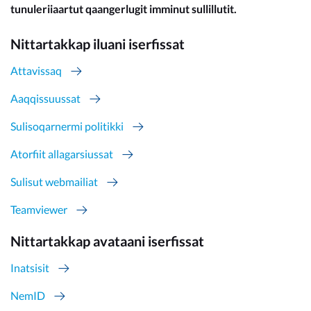
tunuleriiaartut qaangerlugit imminut sullillutit.
Nittartakkap iluani iserfissat
Attavissaq
Aaqqissuussat
Sulisoqarnermi politikki
Atorfiit allagarsiussat
Sulisut webmailiat
Teamviewer
Nittartakkap avataani iserfissat
Inatsisit
NemID