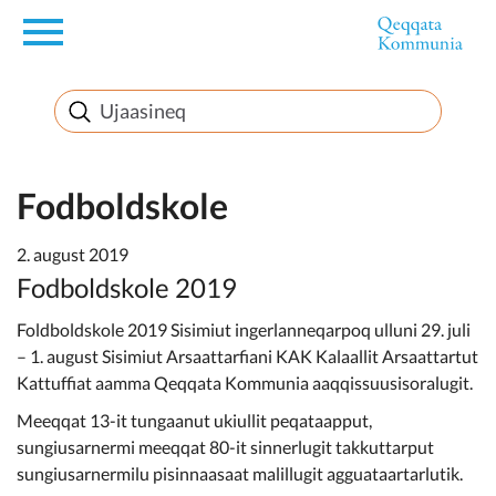
en
Innuttaasunut
Inuussutissarsiorneq
Fodboldskole
2. august 2019
Politikki
Fodboldskole 2019
Foldboldskole 2019 Sisimiut ingerlanneqarpoq ulluni 29. juli
Takornariat
– 1. august Sisimiut Arsaattarfiani KAK Kalaallit Arsaattartut
Kattuffiat aamma Qeqqata Kommunia aaqqissuusisoralugit.
Meeqqat 13-it tungaanut ukiullit peqataapput,
Imminut sullinneq
sungiusarnermi meeqqat 80-it sinnerlugit takkuttarput
sungiusarnermilu pisinnaasaat malillugit agguataartarlutik.