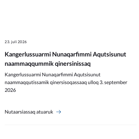
23. juli 2026
Kangerlussuarmi Nunaqarfimmi Aqutsisunut
naammaqqummik qinersinissaq
Kangerlussuarmi Nunaqarfimmi Aqutsisunut
naammaqqutissamik qinersisoqassaaq ulloq 3. september
2026
Nutaarsiassaq atuaruk