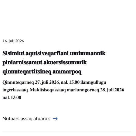
16. juli 2026
𝐒𝐢𝐬𝐢𝐦𝐢𝐮𝐭 𝐚𝐪𝐮𝐭𝐬𝐢𝐯𝐞𝐪𝐚𝐫𝐟𝐢𝐚𝐧𝐢 𝐮𝐦𝐢𝐦𝐦𝐚𝐧𝐧𝐢𝐤
𝐩𝐢𝐧𝐢𝐚𝐫𝐧𝐢𝐬𝐬𝐚𝐦𝐮𝐭 𝐚𝐤𝐮𝐞𝐫𝐬𝐢𝐬𝐬𝐮𝐦𝐦𝐢𝐤
𝐪𝐢𝐧𝐧𝐮𝐭𝐞𝐪𝐚𝐫𝐭𝐢𝐭𝐬𝐢𝐧𝐞𝐪 𝐚𝐦𝐦𝐚𝐫𝐩𝐨𝐪
𝐐𝐢𝐧𝐧𝐮𝐭𝐞𝐪𝐚𝐫𝐧𝐞𝐪 𝟐𝟕. 𝐣𝐮𝐥𝐢 𝟐𝟎𝟐𝟔, 𝐧𝐚𝐥. 𝟏𝟓.𝟎𝟎 𝐢𝐥𝐚𝐧𝐧𝐠𝐮𝐥𝐥𝐮𝐠𝐮
𝐢𝐧𝐠𝐞𝐫𝐥𝐚𝐬𝐬𝐚𝐚𝐪. 𝐌𝐚𝐤𝐢𝐭𝐬𝐢𝐬𝐨𝐪𝐚𝐬𝐬𝐚𝐚𝐪 𝐦𝐚𝐫𝐥𝐮𝐧𝐧𝐠𝐨𝐫𝐧𝐞𝐪 𝟐𝟖. 𝐣𝐮𝐥𝐢 𝟐𝟎𝟐𝟔
𝐧𝐚𝐥. 𝟏𝟑.𝟎𝟎
Nutaarsiassaq atuaruk