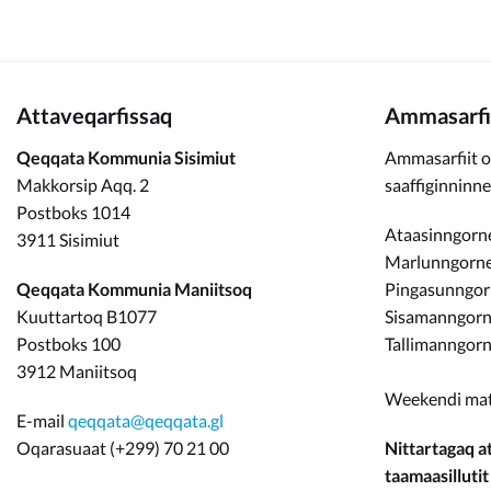
Attaveqarfissaq
Ammasarfi
Qeqqata Kommunia Sisimiut
Ammasarfiit o
Makkorsip Aqq. 2
saaffiginninn
Postboks 1014
Ataasinngorne
3911 Sisimiut
Marlunngorneq
Qeqqata Kommunia Maniitsoq
Pingasunngo
Kuuttartoq B1077
Sisamanngorne
Postboks 100
Tallimanngorn
3912 Maniitsoq
Weekendi ma
E-mail
qeqqata@qeqqata.gl
Oqarasuaat (+299) 70 21 00
Nittartagaq at
taamaasillutit