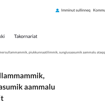
Imminut sullinneq
Kommun
kki
Takornariat
ersullammammik, piukkunnaatilimmik, sungiusaasumik aammalu ataqq
ullammammik,
aasumik aammalu
t