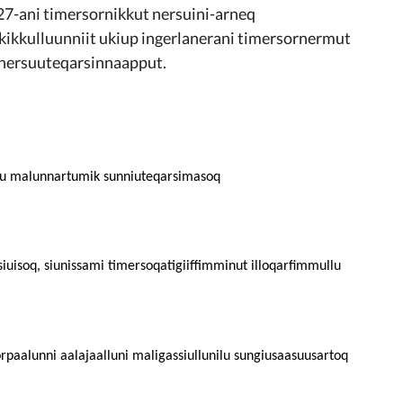
27-ani timersornikkut nersuini-arneq
 kikkulluunniit ukiup ingerlanerani timersornermut
nnersuuteqarsinnaapput.
ullu malunnartumik sunniuteqarsimasoq
uisoq, siunissami timersoqatigiiffimminut illoqarfimmullu
paalunni aalajaalluni maligassiullunilu sungiusaasuusartoq