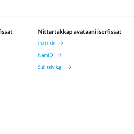
fissat
Nittartakkap avataani iserfissat
Inatsisit
NemID
Sullissivik.gl