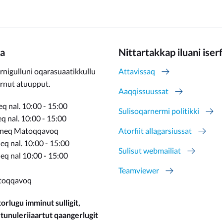
a
Nittartakkap iluani iser
rnigulluni oqarasuaatikkullu
Attavissaq
ernut atuupput.
Aaqqissuussat
q nal. 10:00 - 15:00
Sulisoqarnermi politikki
 nal. 10:00 - 15:00
rneq Matoqqavoq
Atorfiit allagarsiussat
q nal. 10:00 - 15:00
Sulisut webmailiat
eq nal 10:00 - 15:00
Teamviewer
toqqavoq
orlugu imminut sulligit,
 tunuleriiaartut qaangerlugit