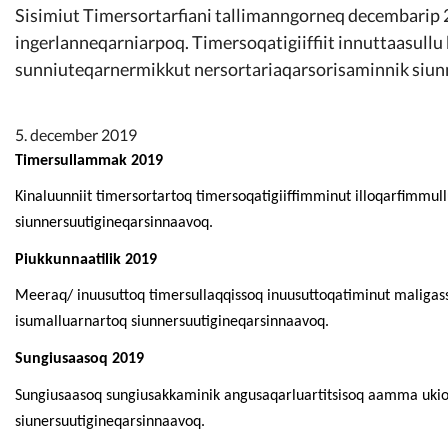
Kommunimi pilersaarut
Sisimiut Timersortarfiani tallimanngorneq decembarip 
ingerlanneqarniarpoq. Timersoqatigiiffiit innuttaasullu
sunniuteqarnermikkut nersortariaqarsorisaminnik siu
Kommune pillugu
5. december 2019
Timersullammak 2019
Kinaluunniit timersortartoq timersoqatigiiffimminut illoqarfimm
siunnersuutigineqarsinnaavoq.
Piukkunnaatilik 2019
Meeraq/ inuusuttoq timersullaqqissoq inuusuttoqatiminut maligassi
isumalluarnartoq siunnersuutigineqarsinnaavoq.
Sungiusaasoq 2019
Sungiusaasoq sungiusakkaminik angusaqarluartitsisoq aamma ukior
siunersuutigineqarsinnaavoq.