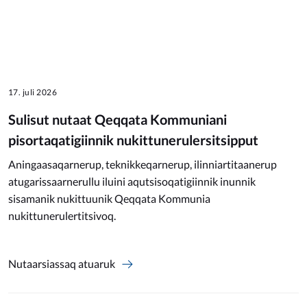
17. juli 2026
Sulisut nutaat Qeqqata Kommuniani
pisortaqatigiinnik nukittunerulersitsipput
Aningaasaqarnerup, teknikkeqarnerup, ilinniartitaanerup
atugarissaarnerullu iluini aqutsisoqatigiinnik inunnik
sisamanik nukittuunik Qeqqata Kommunia
nukittunerulertitsivoq.
Nutaarsiassaq atuaruk