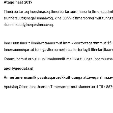
Ataqqinaat 2019
Timersortartoq inersimasoq timersortartuusimasorlu timersuutim
siunnersuutigineqarsinnaavoq, kinaluunniit timersornermut tunng
siunnersuutigineqarsinnaavoq.
15
Innersuussinerit Ilinniartitaanermut immikkoortortaqarfimmut
Innersuunneqartut tunngavilersorneri naapertorlugit Ilinniartita
Kommunemut ornigulluni imaluunniit mailikkut uunga innersuussa
apoj@qeqqata.gl
Annertunerusumik paasisaqarusukkuit uunga attaveqarsinnaavu
Aputsiaq Olsen Jonathansen Timersornermut siunnersorti Tlf : 86