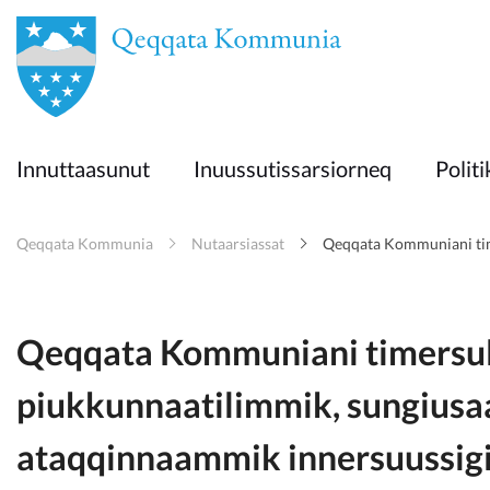
en
Innuttaasunut
Innuttaasunut
Inuussutissarsiorneq
Politi
Inuussutissarsiorneq
Qeqqata Kommunia
Nutaarsiassat
Qeqqata Kommuniani tim
Politikki
Takornariat
Qeqqata Kommuniani timers
piukkunnaatilimmik, sungius
Imminut sullinneq
ataqqinnaammik innersuussigi