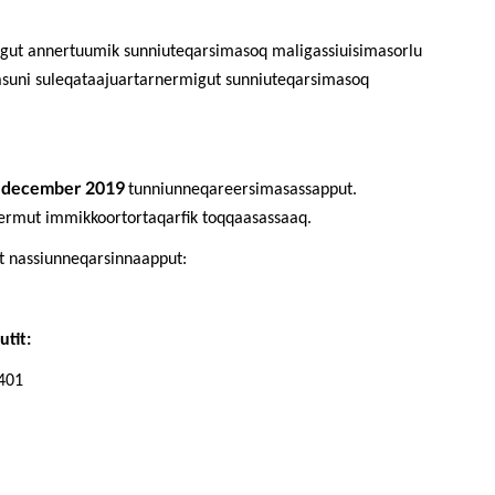
igut annertuumik sunniuteqarsimasoq maligassiuisimasorlu
asuni suleqataajuartarnermigut sunniuteqarsimasoq
. december 2019
tunniunneqareersimasassapput.
anermut immikkoortortaqarfik toqqaasassaaq.
t nassiunneqarsinnaapput:
tit:
7401