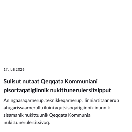
17. juli 2026
Sulisut nutaat Qeqqata Kommuniani
pisortaqatigiinnik nukittunerulersitsipput
Aningaasaqarnerup, teknikkeqarnerup, ilinniartitaanerup
atugarissaarnerullu iluini aqutsisoqatigiinnik inunnik
sisamanik nukittuunik Qeqqata Kommunia
nukittunerulertitsivoq.