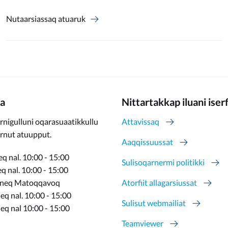
Nutaarsiassaq atuaruk
a
Nittartakkap iluani iser
rnigulluni oqarasuaatikkullu
Attavissaq
ernut atuupput.
Aaqqissuussat
q nal. 10:00 - 15:00
Sulisoqarnermi politikki
 nal. 10:00 - 15:00
rneq Matoqqavoq
Atorfiit allagarsiussat
q nal. 10:00 - 15:00
Sulisut webmailiat
eq nal 10:00 - 15:00
Teamviewer