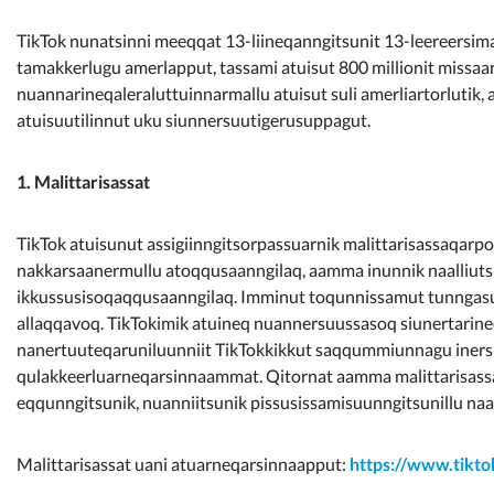
TikTok nunatsinni meeqqat 13-liineqanngitsunit 13-leereersim
tamakkerlugu amerlapput, tassami atuisut 800 millionit missaanii
nuannarineqaleraluttuinnarmallu atuisut suli amerliartorlutik, 
atuisuutilinnut uku siunnersuutigerusuppagut.
1. Malittarisassat
TikTok atuisunut assigiinngitsorpassuarnik malittarisassaqarpo
nakkarsaanermullu atoqqusaanngilaq, aamma inunnik naalliutsi
ikkussusisoqaqqusaanngilaq. Imminut toqunnissamut tunngasu
allaqqavoq. TikTokimik atuineq nuannersuussasoq siunertarin
nanertuuteqaruniluunniit TikTokkikkut saqqummiunnagu inersi
qulakkeerluarneqarsinnaammat. Qitornat aamma malittarisassat p
eqqunngitsunik, nuanniitsunik pissusissamisuunngitsunillu n
Malittarisassat uani atuarneqarsinnaapput:
https://www.tikt