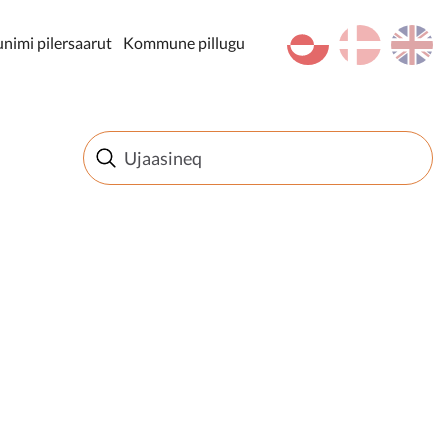
kl-GL
da
en
imi pilersaarut
Kommune pillugu