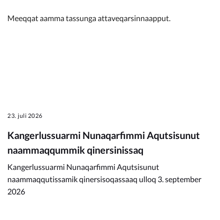
Meeqqat aamma tassunga attaveqarsinnaapput.
23. juli 2026
Kangerlussuarmi Nunaqarfimmi Aqutsisunut
naammaqqummik qinersinissaq
Kangerlussuarmi Nunaqarfimmi Aqutsisunut
naammaqqutissamik qinersisoqassaaq ulloq 3. september
2026