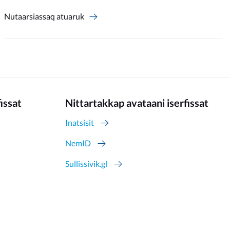
Nutaarsiassaq atuaruk
fissat
Nittartakkap avataani iserfissat
Inatsisit
NemID
Sullissivik.gl