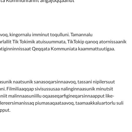
voq, kingornalu imminut toqulluni. Tamannalu
rlallit Tik Tokimik atuisuummata, TikTokip qanoq atornissaanik
atiginninnissaat Qeqqata Kommuniata kaammattuutigaa.
asunik naatsunik sanasoqarsinnaavoq, tassani nipilersuut
luni. Filmiliaaqqap sivisussusaa nalinginnaasunik minutsit
uniit malinnaasuniillu oqaaseqarfigineqarsinnaapput like-
alereersimanissaq piumasaqaataavoq, taamaakkaluartorlu suli
pput.