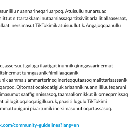
asuniillu nuannarineqarluarpoq. Atuisullu nunarsuaq
ttut nittartakkami nutaarsiassaqartitsiviit arlallit allaaseraat,
allaat inersimasut TikTokimik atuisuullutik. Angajoqqaanullu
q, assersuutigalugu ilaatigut inunnik qinngasaarinermut
tsinermut tunngasunik filmiliaaqqanik
nik aamma siammarterineq inerteqqutaasoq malittarisassanik
eqarpoq.
Qitornat oqaloqatigiuk arlaannik nuanniilliuuteqaruni
masumut saaffiginnissasoq, taamaaliornikkut ikiorneqarnissaq
illugit oqaloqatigilluaruk, paasitillugulu TikTokimi
aammattuuiguni piaartumik inersimasunut oqartassasoq.
ok.com/community-guidelines?lang=en