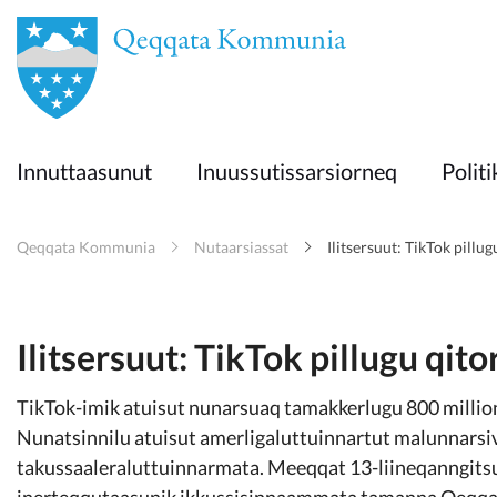
en
Innuttaasunut
Innuttaasunut
Inuussutissarsiorneq
Politi
Inuussutissarsiorneq
Qeqqata Kommunia
Nutaarsiassat
Ilitsersuut: TikTok pillu
Politikki
Takornariat
Ilitsersuut: TikTok pillugu qit
TikTok-imik atuisut nunarsuaq tamakkerlugu 800 millio
Imminut sullinneq
Nunatsinnilu atuisut amerligaluttuinnartut malunnars
takussaaleraluttuinnarmata. Meeqqat 13-liineqanngitsut
inerteqqutaasunik ikkussisinnaammata tamanna Qeqq