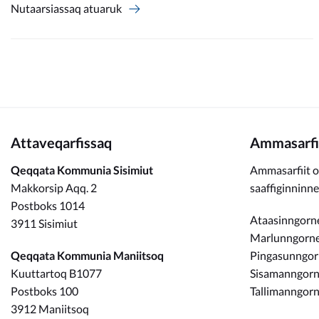
Nutaarsiassaq atuaruk
Attaveqarfissaq
Ammasarfi
Qeqqata Kommunia Sisimiut
Ammasarfiit o
Makkorsip Aqq. 2
saaffiginninn
Postboks 1014
Ataasinngorne
3911 Sisimiut
Marlunngorneq
Qeqqata Kommunia Maniitsoq
Pingasunngo
Kuuttartoq B1077
Sisamanngorne
Postboks 100
Tallimanngorn
3912 Maniitsoq