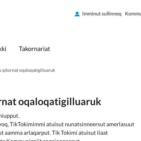
Imminut sullinneq
Kommun
kki
Takornariat
gu qitornat oqaloqatigilluaruk
ornat oqaloqatigilluaruk
niupput.
ivoq, TikTokimimmi atuisut nunatsinneersut amerlasuut
 aamma arlaqarput. Tik Tokimi atuisut ilaat
ata Kommunianiit angajoqqaanut