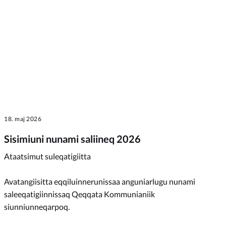
18. maj 2026
Sisimiuni nunami saliineq 2026
Ataatsimut suleqatigiitta
Avatangiisitta eqqiluinnerunissaa anguniarlugu nunami
saleeqatigiinnissaq Qeqqata Kommunianiik
siunniunneqarpoq.