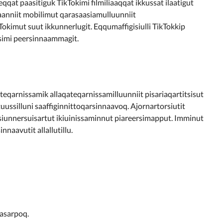
at paasitiguk TikTokimi filmiliaaqqat ikkussat ilaatigut
anniit mobilimut qarasaasiamulluunniit
kimut suut ikkunnerlugit. Eqqumaffigisiulli TikTokkip
isimi peersinnaammagit.
qarnissamik allaqateqarnissamilluunniit pisariaqartitsisut
ssilluni saaffiginnittoqarsinnaavoq. Ajornartorsiutit
siunnersuisartut ikiuinissaminnut piareersimapput. Imminut
aavutit allallutillu.
masarpoq.