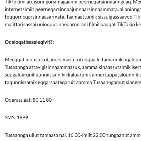
TikTokimi atuisunngorsimagaanni peerneqarsinnaanngilaq. Meeqq
internetsimiit peerneqarsinnaajunnaarsinnaammata, allaninnga
toqqorneqarsinnaasarmata. Taamaattumik sissuigassaavoq TikTo
malittarisassai unioqqutinneqarnerani filmiliaaqqat TikTokip k
Oqaloqatissaaleqivit?:
Meeqqat inuusuttut, inersimasut utoqqaallu tamarmik oqaloqate
Tusaannga attavigisinnaammassuk, aamma kinaassutsimik isertuu
suugaluarunilluunniit annikikkaluarunik annertuppataluunniit 
toqunnissamik eqqarsaateqaruit aamma Tusaanngamut sianersinn
Oqarasuaat: 80 11 80
SMS: 1899
Tusaannga ullut tamaasa nal. 16:00-imiit 22:00 tungaanut am