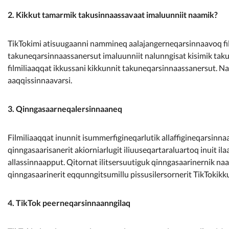
2. Kikkut tamarmik takusinnaassavaat imaluunniit naamik?
TikTokimi atisuugaanni nammineq aalajangerneqarsinnaavoq f
takuneqarsinnaassanersut imaluunniit nalunngisat kisimik taku
filmiliaaqqat ikkussani kikkunnit takuneqarsinnaassanersut. Na
aaqqissinnaavarsi.
3. Qinngasaarneqalersinnaaneq
Filmiliaaqqat inunnit isummerfigineqarlutik allaffigineqarsi
qinngasaarisanerit akiorniarlugit iliuuseqartaraluartoq inuit ilaa
allassinnaapput. Qitornat ilitsersuutiguk qinngasaarinernik 
qinngasaarinerit eqqunngitsumillu pissusilersornerit TikTokik
4. TikTok peerneqarsinnaanngilaq