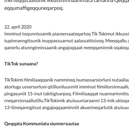
Kommunimi pilersaarut
eqqumaffigeqquneqarpoq.
Kommune pillugu
22. april 2020
Imminut toqunnissamik piareersaateqartoq Tik Tokimut ikkussi
tupinnanngitsunik inuppassuarnut aalassatitsivoq. Meeqqallu a
qanorlu atunnginnissaanik angajoqqaat meeqqaminnik oqaloq
TikTok sunaana?
TikTokimi filmiliaaqqanik nammineq isumassarsiorluni nutaalia
atorlugu ussersorluni qitilluniluunniit imminut filmiliorsinnaal
pingasuniit 15-inut takitigisarpoq. Filmiliaaqqat nuannarinnitt
rneqarsinnaallutillu.
TikTokimik atuisuuniaraanni 13-inik ukioq
13-liineqanngitsut angajoqqaaminniit akuerineqarlutik atuisuu
Qeqqata Kommuniata siunnersuutaa