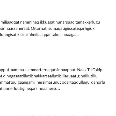
ilmiliaaqqat nammineq ikkussat nunarsuaq tamakkerlugu
sinnaassaneraat. Qitornat isumaqatigiissuteqarfigiuk
lunngisat kisimi filmiliaaqqat takusinnaagaat
nnaapput, aamma siammarterneqarsinnaapput. Naak TikTokip
t qinngasaarillutik nakkarsaallutik illaruaatiginnillutillu
naammattuuigaangami inersimasunut oqartaqqullugu, qanorlu
kut unnerluutigineqarsinnaanersut.