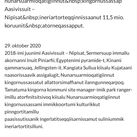
nunarsuarmioqatigiinnut&nbsp;kingornussassap
Kommunimi pilersaarut
Aasivissuit –
Nipisat&nbsp;ineriartorteqqinnissaanut 11,5 mio.
Kommune pillugu
koruunit&nbsp;atorneqassapput.
29. oktober 2020
2018-imi juunimi Aasivissuit – Nipisat, Sermersuup immallu
akornanni Inuit Piniarfii, Egyptenimi pyramide-t, Kinami
qammarsuaq, Jellingsten-it, Kangiata Sullua kiisalu Kujataani
naasorissaavik assigalugit, Nunarsuarmioqatigiinnut
kingornussassatut allattorsimaffianut ilanngunneqarpoq.
Tamatuma kingorna kommuni site manager-imik park ranger-
imillu atorfinitsitsivoq kiisalu Nunarsuarmioqatigiinnut
kingornussassami immikkoortumi kulturikkut
pinngortitamillu
paasissutissanik ingerlatitseqqiisarnissamut suliniummik
ineriartortitsilluni.