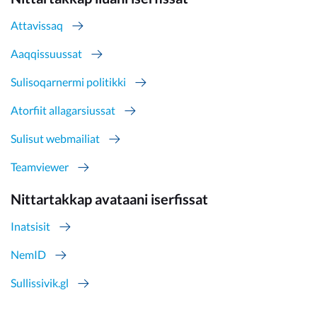
Attavissaq
Aaqqissuussat
Sulisoqarnermi politikki
Atorfiit allagarsiussat
Sulisut webmailiat
Teamviewer
Nittartakkap avataani iserfissat
Inatsisit
NemID
Sullissivik.gl