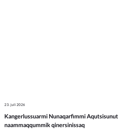
23. juli 2026
Kangerlussuarmi Nunaqarfimmi Aqutsisunut
naammaqqummik qinersinissaq