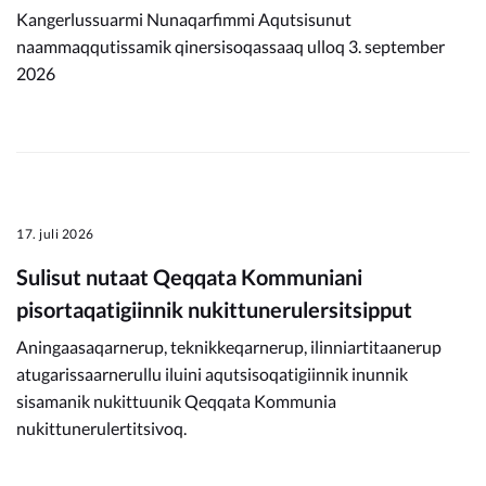
Kangerlussuarmi Nunaqarfimmi Aqutsisunut
naammaqqutissamik qinersisoqassaaq ulloq 3. september
2026
17. juli 2026
Sulisut nutaat Qeqqata Kommuniani
pisortaqatigiinnik nukittunerulersitsipput
Aningaasaqarnerup, teknikkeqarnerup, ilinniartitaanerup
atugarissaarnerullu iluini aqutsisoqatigiinnik inunnik
sisamanik nukittuunik Qeqqata Kommunia
nukittunerulertitsivoq.