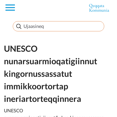
en
Innuttaasunut
Inuussutissarsiorneq
UNESCO
nunarsuarmioqatigiinnut
Politikki
kingornussassatut
Takornariat
immikkoortortap
ineriartorteqqinnera
Imminut sullinneq
UNESCO