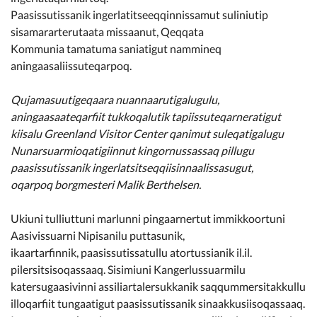
Paasissutissanik ingerlatitseeqqinnissamut suliniutip
sisamararterutaata missaanut, Qeqqata
Kommunia tamatuma saniatigut nammineq
aningaasaliissuteqarpoq.
Qujamasuutigeqaara nuannaarutigalugulu,
aningaasaateqarfiit tukkoqalutik tapiissuteqarneratigut
kiisalu Greenland Visitor Center qanimut suleqatigalugu
Nunarsuarmioqatigiinnut kingornussassaq pillugu
paasissutissanik ingerlatsitseqqiisinnaalissasugut,
oqarpoq borgmesteri Malik Berthelsen.
Ukiuni tulliuttuni marlunni pingaarnertut immikkoortuni
Aasivissuarni Nipisanilu puttasunik,
ikaartarfinnik, paasissutissatullu atortussianik il.il.
pilersitsisoqassaaq. Sisimiuni Kangerlussuarmilu
katersugaasivinni assiliartalersukkanik saqqummersitakkullu
illoqarfiit tungaatigut paasissutissanik sinaakkusiisoqassaaq.