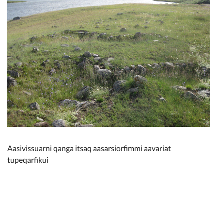
Aasivissuarni qanga itsaq aasarsiorfimmi aavariat
tupeqarfikui