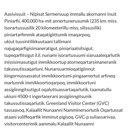
Aasivissuit – Nipisat Sermersuup immallu akornanni Inuit
Piniarfii, 400.000 ha-mit annertunerusumik (235 km. miss.
Isorartussusilik 20 kilomeeterillu miss. silissusilik)
piniartarfimmik ataqatigiittumik imaqarpoq,
ukiut tuusintilikkuutaani tallimani
najugaqarfigisimaneratigut, piniariaatsitsigut,
tupeqarfitsigut il.il. nunami isorartusuumi siaruaateqarlutik
inissisimasutigut immikkoortup atorneqartarsimaneranik
takussutissaqarluni. Nunarsuarmioqatigiinnut
kingornussassatut immikkoortumi pingaarnertut arfineq-
marlunnik immikkoortoqarpoq, immikkoortuni
assigiinngitsutigut oqaluttuassartaqarlutik, taamatullu
ukiuni 4500-t ingerlanerani assigiinngitsunik
takussutissaqarlutik. Greenland Visitor Center (GVC)
tassaavoq, Kalaallit Nunaanni Namminersorlutik Oqartussat
ataani suliffeqarfik imminut pigisoq. GVC-p suliassarivaa,
visitorcenterimik aammalu Kalaallit Nunaanni