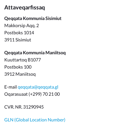
Attaveqarfissaq
Qeqqata Kommunia Sisimiut
Makkorsip Aqq. 2
Postboks 1014
3911 Sisimiut
Qeqqata Kommunia Maniitsoq
Kuuttartoq B1077
Postboks 100
3912 Maniitsoq
E-mail
qeqqata@qeqqata.gl
Oqarasuaat (+299) 70 21 00
CVR. NR. 31290945
GLN (Global Location Number)