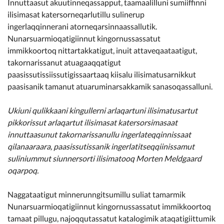
Innuttaasut akuutinneqassapput, taamaalilluni sumiiffinni
ilisimasat katersorneqarlutillu sulinerup
ingerlaqqinnerani atorneqarsinnaassallutik.
Nunarsuarmioqatigiinnut kingornussassatut
immikkoortoq nittartakkatigut, inuit attaveqaataatigut,
takornarissanut atuagaaqqatigut
paasissutissiissutigissaartaaq kiisalu ilisimatusarnikkut
paasisanik tamanut atuaruminarsakkamik sanasoqassalluni.
Ukiuni qulikkaani kingullerni arlaqartuni ilisimatusartut
pikkorissut arlaqartut ilisimasat katersorsimasaat
innuttaasunut takornarissanullu ingerlateqqinnissaat
qilanaaraara, paasissutissanik ingerlatitseqqiinissamut
suliniummut siunnersorti ilisimatooq Morten Meldgaard
oqarpoq.
Naggataatigut minnerunngitsumillu suliat tamarmik
Nunarsuarmioqatigiinnut kingornussassatut immikkoortoq
tamaat pillugu, najoqqutassatut katalogimik ataqatigiittumik