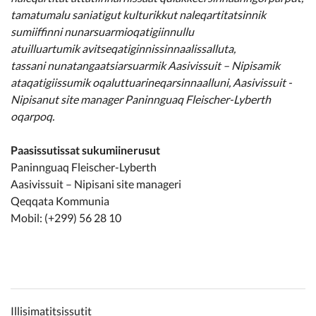
tamatumalu saniatigut kulturikkut naleqartitatsinnik
sumiiffinni nunarsuarmioqatigiinnullu
atuilluartumik avitseqatiginnissinnaalissalluta,
tassani nunatangaatsiarsuarmik Aasivissuit – Nipisamik
ataqatigiissumik oqaluttuarineqarsinnaalluni, Aasivissuit -
Nipisanut site manager Paninnguaq Fleischer-Lyberth
oqarpoq.
Paasissutissat sukumiinerusut
Paninnguaq Fleischer-Lyberth
Aasivissuit – Nipisani site manageri
Qeqqata Kommunia
Mobil: (+299) 56 28 10
Illisimatitsissutit