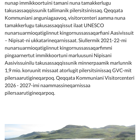
nunap immikkoortuini tamani nuna tamakkerlugu
takusassaqqissunik tallimanik pilersitsinissaq. Qeqqata
Kommuniani anguniagaavoq, visitorcenteri aamma nuna
tamakkerlugu takusassaqqissut ilaat UNESCO
nunarsuarmioqatigiinnut kingornussassaqarfiani Aasivissuit
– Nipisat-ni ukkatarineqarnissaat. Siullermik 2021-22-mi
nunarsuarmioqatigiinnut kingornussassaqarfimmi
pingaarnertut immikkoortuni marluusuni Nipisani
Aasivissuinilu takusassaqqissunik minnerpaamik marlunnik
1,9 mio. koruunit missaat atorlugit pilersitsinissaq GVC-mit
pilersaarutigineqarpoq. Qeqqata Kommuniani Visitorcenteri
2026 - 2027-imi naammassineqarnissaa
pilersaarutigineqarpoq.