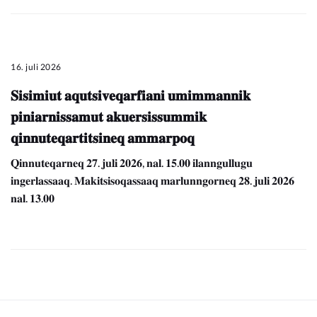
16. juli 2026
𝐒𝐢𝐬𝐢𝐦𝐢𝐮𝐭 𝐚𝐪𝐮𝐭𝐬𝐢𝐯𝐞𝐪𝐚𝐫𝐟𝐢𝐚𝐧𝐢 𝐮𝐦𝐢𝐦𝐦𝐚𝐧𝐧𝐢𝐤
𝐩𝐢𝐧𝐢𝐚𝐫𝐧𝐢𝐬𝐬𝐚𝐦𝐮𝐭 𝐚𝐤𝐮𝐞𝐫𝐬𝐢𝐬𝐬𝐮𝐦𝐦𝐢𝐤
𝐪𝐢𝐧𝐧𝐮𝐭𝐞𝐪𝐚𝐫𝐭𝐢𝐭𝐬𝐢𝐧𝐞𝐪 𝐚𝐦𝐦𝐚𝐫𝐩𝐨𝐪
𝐐𝐢𝐧𝐧𝐮𝐭𝐞𝐪𝐚𝐫𝐧𝐞𝐪 𝟐𝟕. 𝐣𝐮𝐥𝐢 𝟐𝟎𝟐𝟔, 𝐧𝐚𝐥. 𝟏𝟓.𝟎𝟎 𝐢𝐥𝐚𝐧𝐧𝐠𝐮𝐥𝐥𝐮𝐠𝐮
𝐢𝐧𝐠𝐞𝐫𝐥𝐚𝐬𝐬𝐚𝐚𝐪. 𝐌𝐚𝐤𝐢𝐭𝐬𝐢𝐬𝐨𝐪𝐚𝐬𝐬𝐚𝐚𝐪 𝐦𝐚𝐫𝐥𝐮𝐧𝐧𝐠𝐨𝐫𝐧𝐞𝐪 𝟐𝟖. 𝐣𝐮𝐥𝐢 𝟐𝟎𝟐𝟔
𝐧𝐚𝐥. 𝟏𝟑.𝟎𝟎