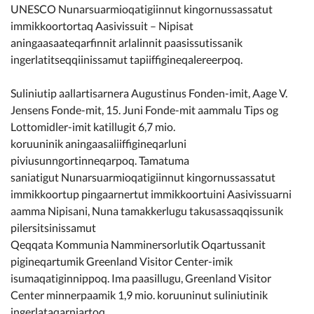
UNESCO Nunarsuarmioqatigiinnut kingornussassatut
immikkoortortaq Aasivissuit – Nipisat
aningaasaateqarfinnit arlalinnit paasissutissanik
ingerlatitseqqiinissamut tapiiffigineqalereerpoq.
Suliniutip aallartisarnera Augustinus Fonden-imit, Aage V.
Jensens Fonde-mit, 15. Juni Fonde-mit aammalu Tips og
Lottomidler-imit katillugit 6,7 mio.
koruuninik aningaasaliiffigineqarluni
piviusunngortinneqarpoq. Tamatuma
saniatigut Nunarsuarmioqatigiinnut kingornussassatut
immikkoortup pingaarnertut immikkoortuini Aasivissuarni
aamma Nipisani, Nuna tamakkerlugu takusassaqqissunik
pilersitsinissamut
Qeqqata Kommunia Namminersorlutik Oqartussanit
pigineqartumik Greenland Visitor Center-imik
isumaqatiginnippoq. Ima paasillugu, Greenland Visitor
Center minnerpaamik 1,9 mio. koruuninut suliniutinik
ingerlataqarniartoq.