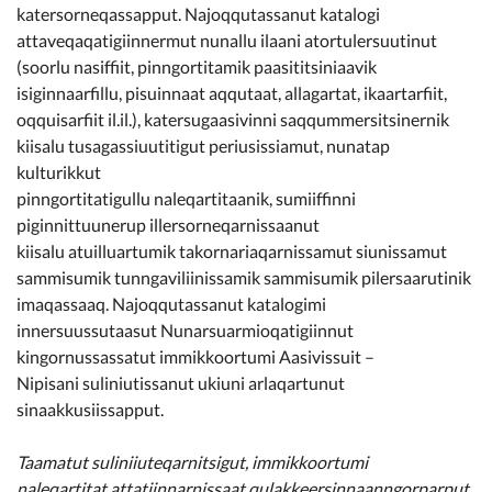
katersorneqassapput. Najoqqutassanut katalogi
attaveqaqatigiinnermut nunallu ilaani atortulersuutinut
(soorlu nasiffiit, pinngortitamik paasititsiniaavik
isiginnaarfillu, pisuinnaat aqqutaat, allagartat, ikaartarfiit,
oqquisarfiit il.il.), katersugaasivinni saqqummersitsinernik
kiisalu tusagassiuutitigut periusissiamut, nunatap
kulturikkut
pinngortitatigullu naleqartitaanik, sumiiffinni
piginnittuunerup illersorneqarnissaanut
kiisalu atuilluartumik takornariaqarnissamut siunissamut
sammisumik tunngaviliinissamik sammisumik pilersaarutinik
imaqassaaq. Najoqqutassanut katalogimi
innersuussutaasut Nunarsuarmioqatigiinnut
kingornussassatut immikkoortumi Aasivissuit –
Nipisani suliniutissanut ukiuni arlaqartunut
sinaakkusiissapput.
Taamatut suliniiuteqarnitsigut, immikkoortumi
naleqartitat attatiinnarnissaat qulakkeersinnaanngorparput,