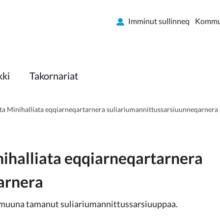
Imminut sullinneq
Kommun
kki
Takornariat
ta Minihalliata eqqiarneqartarnera suliariumannittussarsiuunneqarnera
ihalliata eqqiarneqartarnera
qarnera
muuna tamanut suliariumannittussarsiuuppaa.