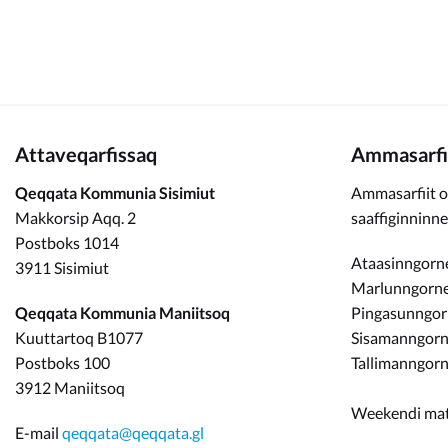
Attaveqarfissaq
Ammasarfi
Qeqqata Kommunia Sisimiut
Ammasarfiit o
Makkorsip Aqq. 2
saaffiginninn
Postboks 1014
Ataasinngorne
3911 Sisimiut
Marlunngorneq
Qeqqata Kommunia Maniitsoq
Pingasunngo
Kuuttartoq B1077
Sisamanngorne
Postboks 100
Tallimanngorn
3912 Maniitsoq
Weekendi ma
E-mail
qeqqata@qeqqata.gl