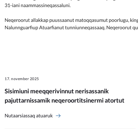
31-iani naammassineqassaluni.
Neqeroorut allakkap puussaanut matoqqasumut poorlugu, king
Nalunnguarfiup Atuarfianut tunniunneqassaaq. Neqeroorut qu
17. november 2025
Sisimiuni meeqqerivinnut nerisassanik
pajuttarnissamik neqeroortitsinermi atortut
Nutaarsiassaq atuaruk