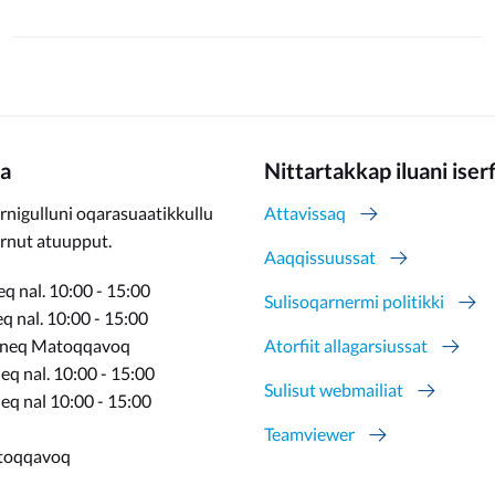
a
Nittartakkap iluani iser
rnigulluni oqarasuaatikkullu
Attavissaq
ernut atuupput.
Aaqqissuussat
q nal. 10:00 - 15:00
Sulisoqarnermi politikki
 nal. 10:00 - 15:00
rneq Matoqqavoq
Atorfiit allagarsiussat
q nal. 10:00 - 15:00
Sulisut webmailiat
eq nal 10:00 - 15:00
Teamviewer
toqqavoq