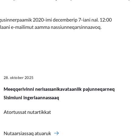
usinnerpaamik 2020-imi decemberip 7-iani nal. 12:00
laani e-mailimut aamma nassiunneqarsinnaavoq.
28. oktober 2025
Meeqqerivinni nerisassanikavataaniik pajunneqarneq
Sisimiuni ingerlaannassaaq
Atortussat nutartikkat
Nutaarsiassaq atuaruk