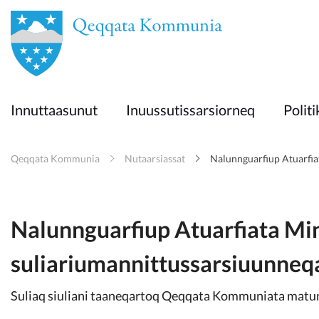
en
Innuttaasunut
Innuttaasunut
Inuussutissarsiorneq
Politi
Inuussutissarsiorneq
Qeqqata Kommunia
Nutaarsiassat
Nalunnguarfiup Atuarfia
Politikki
Takornariat
Nalunnguarfiup Atuarfiata Min
suliariumannittussarsiuunne
Imminut sullinneq
Suliaq siuliani taaneqartoq Qeqqata Kommuniata matu