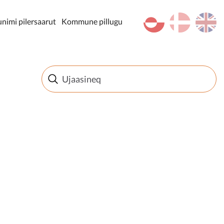
kl-GL
da
en
imi pilersaarut
Kommune pillugu