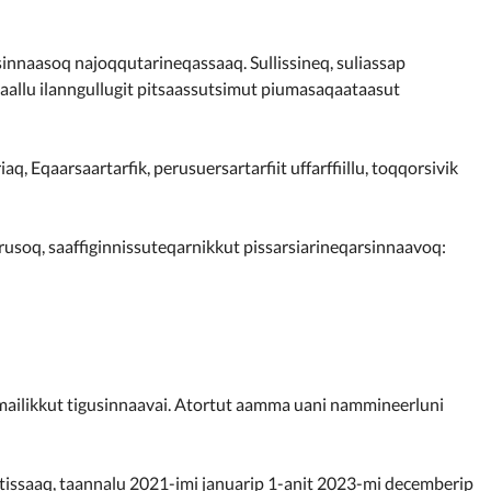
sinnaasoq najoqqutarineqassaaq. Sullissineq, suliassap
aallu ilanngullugit pitsaassutsimut piumasaqaataasut
, Eqaarsaartarfik, perusuersartarfiit uffarffiillu, toqqorsivik
erusoq, saaffiginnissuteqarnikkut pissarsiarineqarsinnaavoq:
mailikkut tigusinnaavai. Atortut aamma uani nammineerluni
utissaaq, taannalu 2021-imi januarip 1-anit 2023-mi decemberip