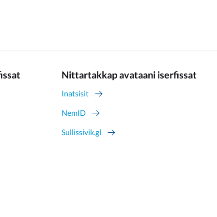
fissat
Nittartakkap avataani iserfissat
Inatsisit
NemID
Sullissivik.gl