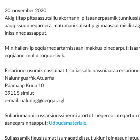
Kommunimi pilersaarut
20. november 2020
Akigititap pitsaassutsillu akornanni pitsaanerpaamik tunniussi
Kommune pillugu
aaqqissuunneqarnera, matumani sulisut piginnaasaat misilittag
inissinneqassapput.
Minihallen-ip eqqiarneqartarnissaani makkua pineqarput: Isaariaq
eqqiaanermullu toqqorsivik.
Ersarinnerusumik nassuiaatit, suliassallu nassuiaataa ersarinn
Nalunnguarfik Atuarfia
Paamaap Kuua 10
3911 Sisimiut
e-mail: nalunng@qeqqata.gl
Suliariumannittussarsiuussinermi atortut, neqerooruteqartup 
aaneqarsinnaapput:
Udbudsmateriale.
Suliassamik tigusisumut isumaqatigiissut ukiuni pingasuni atu