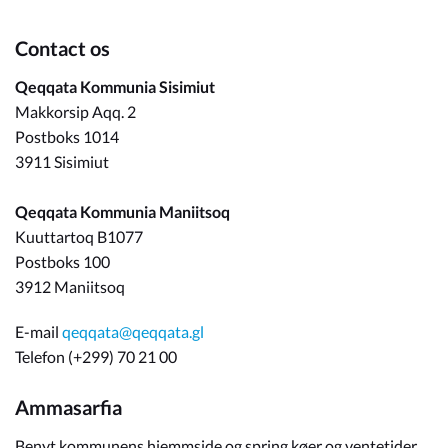
Contact os
Qeqqata Kommunia Sisimiut
Makkorsip Aqq. 2
Postboks 1014
3911 Sisimiut
Qeqqata Kommunia Maniitsoq
Kuuttartoq B1077
Postboks 100
3912 Maniitsoq
E-mail
qeqqata@qeqqata.gl
Telefon (+299) 70 21 00
Ammasarfia
Benyt kommunens hjemmside og spring køer og ventetider