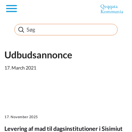
en
Borger
Erhverv
Udbudsannonce
17. March 2021
Politik
Turisme
17. November 2025
Kommuneplanen
Levering af mad til dagsinstitutioner i Sisimiut