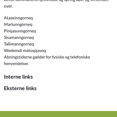
over.
Ataasinngorneq
Marlunngorneq
Pinqasunngorneq
Sisamanngorneq
Tallimanngorneq
Weekendi matoqqavoq
Abningstiderne gælder for fysiske og telefoniske
henvendelser.
Interne links
Eksterne links