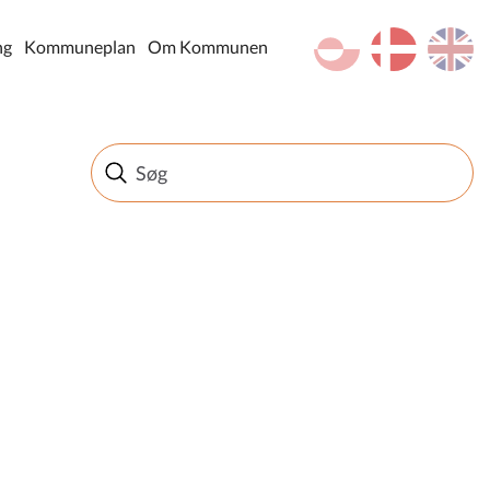
kl-GL
da
en
ng
Kommuneplan
Om Kommunen