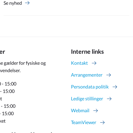
Se nyhed
er
Interne links
e gælder for fysiske og
Kontakt
vendelser.
Arrangementer
 - 15:00
Persondata politik
 - 15:00
t
Ledige stillinger
 - 15:00
Webmail
- 15:00
ket
TeamViewer