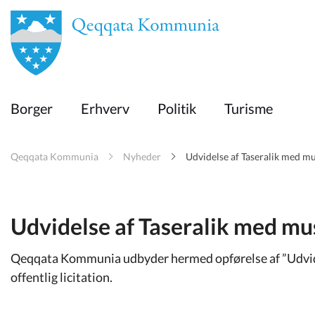
en
Borger
Borger
Erhverv
Politik
Turisme
Erhverv
Qeqqata Kommunia
Nyheder
Udvidelse af Taseralik med mus
Politik
Turisme
Udvidelse af Taseralik med mus
Qeqqata Kommunia udbyder hermed opførelse af ”Udvidels
Selvbetjening
offentlig licitation.