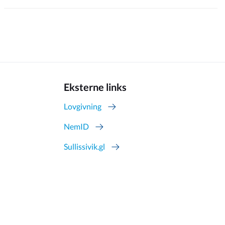
Eksterne links
Lovgivning
NemID
Sullissivik.gl