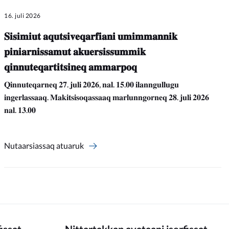
16. juli 2026
𝐒𝐢𝐬𝐢𝐦𝐢𝐮𝐭 𝐚𝐪𝐮𝐭𝐬𝐢𝐯𝐞𝐪𝐚𝐫𝐟𝐢𝐚𝐧𝐢 𝐮𝐦𝐢𝐦𝐦𝐚𝐧𝐧𝐢𝐤
𝐩𝐢𝐧𝐢𝐚𝐫𝐧𝐢𝐬𝐬𝐚𝐦𝐮𝐭 𝐚𝐤𝐮𝐞𝐫𝐬𝐢𝐬𝐬𝐮𝐦𝐦𝐢𝐤
𝐪𝐢𝐧𝐧𝐮𝐭𝐞𝐪𝐚𝐫𝐭𝐢𝐭𝐬𝐢𝐧𝐞𝐪 𝐚𝐦𝐦𝐚𝐫𝐩𝐨𝐪
𝐐𝐢𝐧𝐧𝐮𝐭𝐞𝐪𝐚𝐫𝐧𝐞𝐪 𝟐𝟕. 𝐣𝐮𝐥𝐢 𝟐𝟎𝟐𝟔, 𝐧𝐚𝐥. 𝟏𝟓.𝟎𝟎 𝐢𝐥𝐚𝐧𝐧𝐠𝐮𝐥𝐥𝐮𝐠𝐮
𝐢𝐧𝐠𝐞𝐫𝐥𝐚𝐬𝐬𝐚𝐚𝐪. 𝐌𝐚𝐤𝐢𝐭𝐬𝐢𝐬𝐨𝐪𝐚𝐬𝐬𝐚𝐚𝐪 𝐦𝐚𝐫𝐥𝐮𝐧𝐧𝐠𝐨𝐫𝐧𝐞𝐪 𝟐𝟖. 𝐣𝐮𝐥𝐢 𝟐𝟎𝟐𝟔
𝐧𝐚𝐥. 𝟏𝟑.𝟎𝟎
Nutaarsiassaq atuaruk