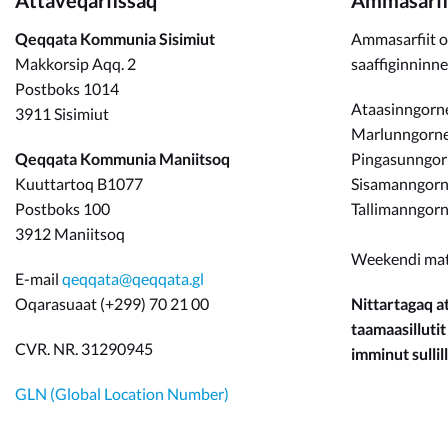
Attaveqarfissaq
Ammasarfi
Qeqqata Kommunia Sisimiut
Ammasarfiit o
Makkorsip Aqq. 2
saaffiginninn
Postboks 1014
Ataasinngorne
3911 Sisimiut
Marlunngorneq
Qeqqata Kommunia Maniitsoq
Pingasunngo
Kuuttartoq B1077
Sisamanngorne
Postboks 100
Tallimanngorn
3912 Maniitsoq
Weekendi ma
E-mail
qeqqata@qeqqata.gl
Oqarasuaat (+299) 70 21 00
Nittartagaq at
taamaasillutit
CVR. NR. 31290945
imminut sullill
GLN (Global Location Number)