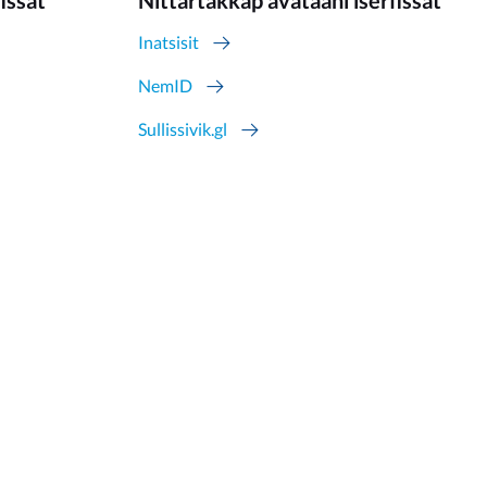
fissat
Nittartakkap avataani iserfissat
Inatsisit
NemID
Sullissivik.gl