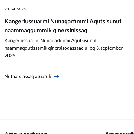
23. juli 2026
Kangerlussuarmi Nunaqarfimmi Aqutsisunut
naammaqqummik qinersinissaq
Kangerlussuarmi Nunaqarfimmi Aqutsisunut
naammaqqutissamik qinersisoqassaaq ulloq 3. september
2026
Nutaarsiassaq atuaruk