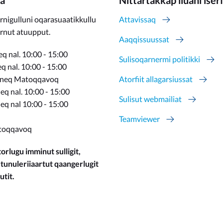
a
Nittartakkap iluani iser
rnigulluni oqarasuaatikkullu
Attavissaq
ernut atuupput.
Aaqqissuussat
q nal. 10:00 - 15:00
Sulisoqarnermi politikki
 nal. 10:00 - 15:00
rneq Matoqqavoq
Atorfiit allagarsiussat
q nal. 10:00 - 15:00
Sulisut webmailiat
eq nal 10:00 - 15:00
Teamviewer
toqqavoq
orlugu imminut sulligit,
 tunuleriiaartut qaangerlugit
utit.