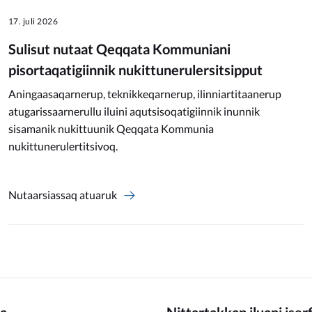
17. juli 2026
Sulisut nutaat Qeqqata Kommuniani
pisortaqatigiinnik nukittunerulersitsipput
Aningaasaqarnerup, teknikkeqarnerup, ilinniartitaanerup
atugarissaarnerullu iluini aqutsisoqatigiinnik inunnik
sisamanik nukittuunik Qeqqata Kommunia
nukittunerulertitsivoq.
Nutaarsiassaq atuaruk