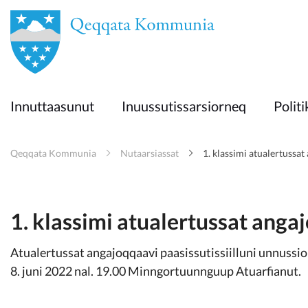
en
Innuttaasunut
Innuttaasunut
Inuussutissarsiorneq
Politi
Inuussutissarsiorneq
Qeqqata Kommunia
Nutaarsiassat
1. klassimi atualertussa
Politikki
Takornariat
1. klassimi atualertussat ang
Atualertussat angajoqqaavi paasissutissiilluni unnuss
Imminut sullinneq
8. juni 2022 nal. 19.00 Minngortuunnguup Atuarfianut.