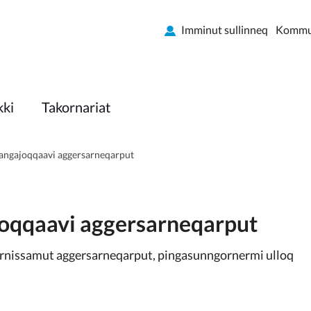
Imminut sullinneq
Kommun
kki
Takornariat
t angajoqqaavi aggersarneqarput
ajoqqaavi aggersarneqarput
iornissamut aggersarneqarput, pingasunngornermi ulloq