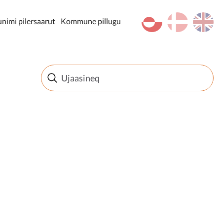
kl-GL
da
en
imi pilersaarut
Kommune pillugu