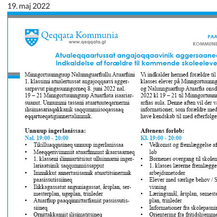
Kommunimi pilersaarut
19. maj 2022
Kommune pillugu