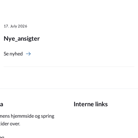
17. July 2026
Nye_ansigter
Se nyhed
a
Interne links
ens hjemmside og spring
ider over.
eq