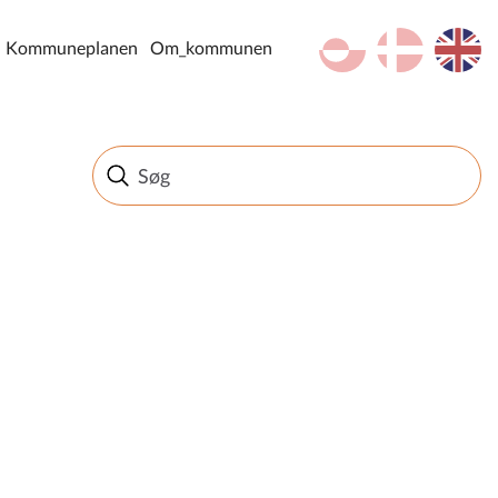
kl-GL
da
en
Kommuneplanen
Om_kommunen