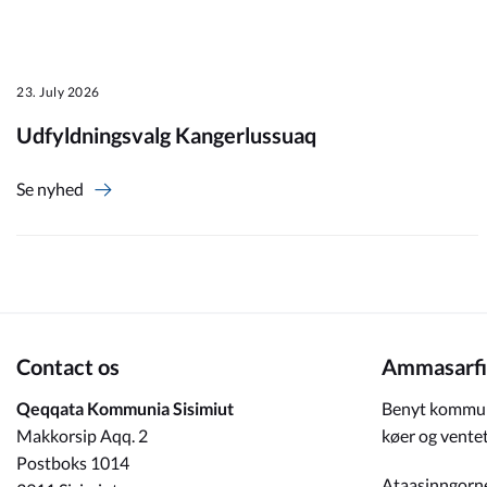
Om_kommunen
23. July 2026
Udfyldningsvalg Kangerlussuaq
Se nyhed
Contact os
Ammasarfi
Qeqqata Kommunia Sisimiut
Benyt kommun
Makkorsip Aqq. 2
køer og ventet
Postboks 1014
Ataasinngorn