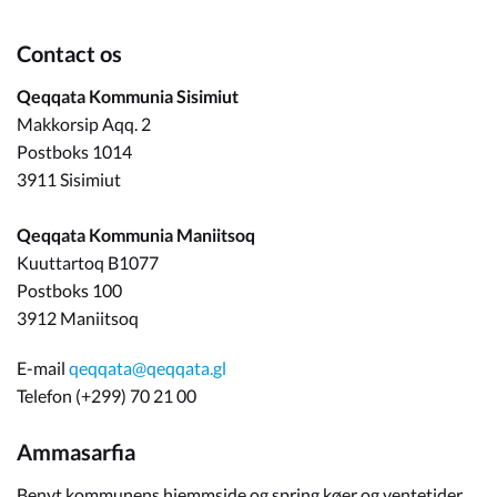
Contact os
Qeqqata Kommunia Sisimiut
Makkorsip Aqq. 2
Postboks 1014
3911 Sisimiut
Qeqqata Kommunia Maniitsoq
Kuuttartoq B1077
Postboks 100
3912 Maniitsoq
E-mail
qeqqata@qeqqata.gl
Telefon (+299) 70 21 00
Ammasarfia
Benyt kommunens hjemmside og spring køer og ventetider