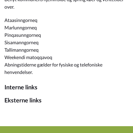
over.
Ataasinngorneq
Marlunngorneq
Pinqasunngorneq
Sisamanngorneq
Tallimanngorneq
Weekendi matoqqavoq
Abningstiderne gælder for fysiske og telefoniske
henvendelser.
Interne links
Eksterne links