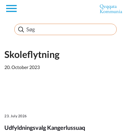
en
Borger
Erhverv
Skoleflytning
20. October 2023
Politik
Turisme
23. July 2026
Kommuneplanen
Udfyldningsvalg Kangerlussuaq