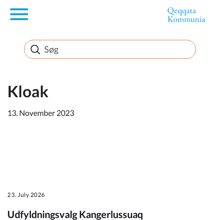
en
Borger
Erhverv
Kloak
13. November 2023
Politik
Turisme
23. July 2026
Kommuneplanen
Udfyldningsvalg Kangerlussuaq