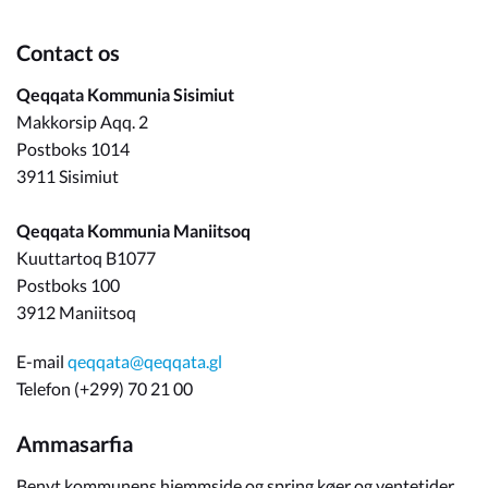
Contact os
Qeqqata Kommunia Sisimiut
Makkorsip Aqq. 2
Postboks 1014
3911 Sisimiut
Qeqqata Kommunia Maniitsoq
Kuuttartoq B1077
Postboks 100
3912 Maniitsoq
E-mail
qeqqata@qeqqata.gl
Telefon (+299) 70 21 00
Ammasarfia
Benyt kommunens hjemmside og spring køer og ventetider