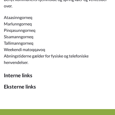
over.
Ataasinngorneq
Marlunngorneq
Pinqasunngorneq
Sisamanngorneq
Tallimanngorneq
Weekendi matoqqavoq
Abningstiderne gælder for fysiske og telefoniske
henvendelser.
Interne links
Eksterne links