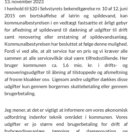
13. november 2023
Kommuneplan
I henhold til §20 i Selvstyrets bekendtgørelse nr. 10 af 12. juni
2015 om bortskaffelse af latrin og spildevand, kan
Om Kommunen
kommunalbestyrelsen i en vedtægt fastsætte et årligt gebyr
for afledning af spildevand til dækning af udgifter til drift
samt renovering eller erstatning af spildevandsanlæg.
Kommunalbestyrelsen har besluttet at følge denne mulighed.
Fordi vi ved alle, at alt service har en pris og vi kræver alle
sammen at alle servicevilkår skal være tilfredsstillende. Her
bruger kommunen ca. 1.6 mio. kr. i drifts- og
renoveringsudgifter til åbning af tilstoppede og afsmeltning
af frosne kloakker osv. Ligesom andre udgifter dækkes disse
udgifter kun gennem borgernes skattebetaling eller gennem
brugerbetaling.
Jeg mener, at det er vigtigt at informere om vores økonomisk
udfordring indenfor teknik området i kommunen. Vores
udgifter er jo større end brugerbetaling for drift af
forbrændingsanlæg, tømning af dagrenovation og