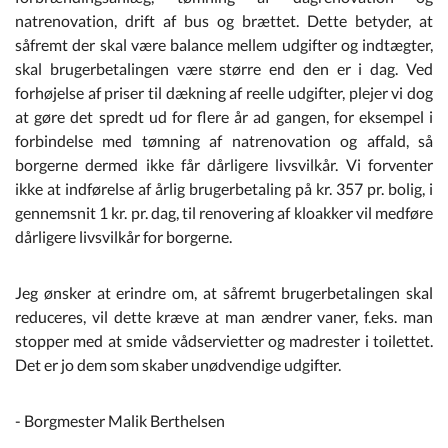
natrenovation, drift af bus og brættet. Dette betyder, at
såfremt der skal være balance mellem udgifter og indtægter,
skal brugerbetalingen være større end den er i dag. Ved
forhøjelse af priser til dækning af reelle udgifter, plejer vi dog
at gøre det spredt ud for flere år ad gangen, for eksempel i
forbindelse med tømning af natrenovation og affald, så
borgerne dermed ikke får dårligere livsvilkår. Vi forventer
ikke at indførelse af årlig brugerbetaling på kr. 357 pr. bolig, i
gennemsnit 1 kr. pr. dag, til renovering af kloakker vil medføre
dårligere livsvilkår for borgerne.
Jeg ønsker at erindre om, at såfremt brugerbetalingen skal
reduceres, vil dette kræve at man ændrer vaner, f.eks. man
stopper med at smide vådservietter og madrester i toilettet.
Det er jo dem som skaber unødvendige udgifter.
- Borgmester Malik Berthelsen