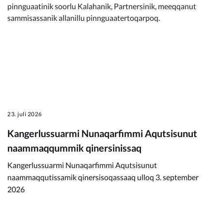
pinnguaatinik soorlu Kalahanik, Partnersinik, meeqqanut
sammisassanik allanillu pinnguaatertoqarpoq.
23. juli 2026
Kangerlussuarmi Nunaqarfimmi Aqutsisunut
naammaqqummik qinersinissaq
Kangerlussuarmi Nunaqarfimmi Aqutsisunut
naammaqqutissamik qinersisoqassaaq ulloq 3. september
2026