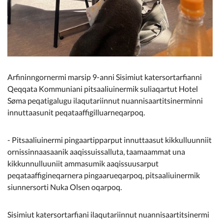
Arfininngornermi marsip 9-anni Sisimiut katersortarfianni
Qeqqata Kommuniani pitsaaliuinermik suliaqartut Hotel
Søma peqatigalugu ilaqutariinnut nuannisaartitsinerminni
innuttaasunit peqataaffigilluarneqarpoq.
- Pitsaaliuinermi pingaartipparput innuttaasut kikkulluunniit
ornissinnaasaanik aaqissuissalluta, taamaammat una
kikkunnulluuniit ammasumik aaqissuusarput
peqataaffigineqarnera pingaarueqarpoq, pitsaaliuinermik
siunnersorti Nuka Olsen oqarpoq.
Sisimiut katersortarfiani ilaqutariinnut nuannisaartitsinermi