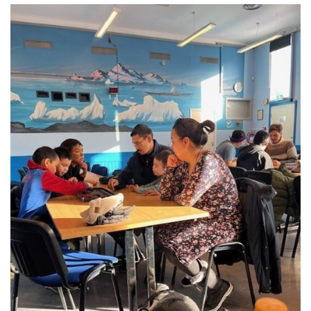
Kommunimi pilersaarut
Kommune pillugu