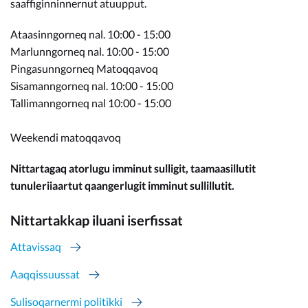
saaffiginninnernut atuupput.
Ataasinngorneq nal. 10:00 - 15:00
Marlunngorneq nal. 10:00 - 15:00
Pingasunngorneq Matoqqavoq
Sisamanngorneq nal. 10:00 - 15:00
Tallimanngorneq nal 10:00 - 15:00
Weekendi matoqqavoq
Nittartagaq atorlugu imminut sulligit, taamaasillutit
tunuleriiaartut qaangerlugit imminut sullillutit.
Nittartakkap iluani iserfissat
Attavissaq
Aaqqissuussat
Sulisoqarnermi politikki