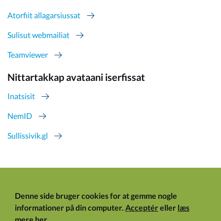
Atorfiit allagarsiussat
Sulisut webmailiat
Teamviewer
Nittartakkap avataani iserfissat
Inatsisit
NemID
Sullissivik.gl
Denne side bruger cookies for at gemme nogle
informationer på din computer.
Acceptér
eller
læs
mere her
.