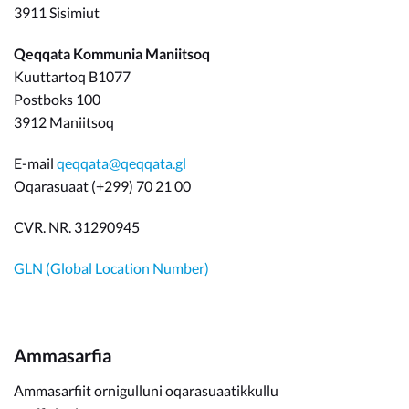
3911 Sisimiut
Qeqqata Kommunia Maniitsoq
Kuuttartoq B1077
Postboks 100
3912 Maniitsoq
E-mail
qeqqata@qeqqata.gl
Oqarasuaat (+299) 70 21 00
CVR. NR. 31290945
GLN (Global Location Number)
Ammasarfia
Ammasarfiit ornigulluni oqarasuaatikkullu