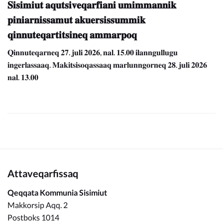
𝐒𝐢𝐬𝐢𝐦𝐢𝐮𝐭 𝐚𝐪𝐮𝐭𝐬𝐢𝐯𝐞𝐪𝐚𝐫𝐟𝐢𝐚𝐧𝐢 𝐮𝐦𝐢𝐦𝐦𝐚𝐧𝐧𝐢𝐤
𝐩𝐢𝐧𝐢𝐚𝐫𝐧𝐢𝐬𝐬𝐚𝐦𝐮𝐭 𝐚𝐤𝐮𝐞𝐫𝐬𝐢𝐬𝐬𝐮𝐦𝐦𝐢𝐤
𝐪𝐢𝐧𝐧𝐮𝐭𝐞𝐪𝐚𝐫𝐭𝐢𝐭𝐬𝐢𝐧𝐞𝐪 𝐚𝐦𝐦𝐚𝐫𝐩𝐨𝐪
𝐐𝐢𝐧𝐧𝐮𝐭𝐞𝐪𝐚𝐫𝐧𝐞𝐪 𝟐𝟕. 𝐣𝐮𝐥𝐢 𝟐𝟎𝟐𝟔, 𝐧𝐚𝐥. 𝟏𝟓.𝟎𝟎 𝐢𝐥𝐚𝐧𝐧𝐠𝐮𝐥𝐥𝐮𝐠𝐮
𝐢𝐧𝐠𝐞𝐫𝐥𝐚𝐬𝐬𝐚𝐚𝐪. 𝐌𝐚𝐤𝐢𝐭𝐬𝐢𝐬𝐨𝐪𝐚𝐬𝐬𝐚𝐚𝐪 𝐦𝐚𝐫𝐥𝐮𝐧𝐧𝐠𝐨𝐫𝐧𝐞𝐪 𝟐𝟖. 𝐣𝐮𝐥𝐢 𝟐𝟎𝟐𝟔
𝐧𝐚𝐥. 𝟏𝟑.𝟎𝟎
Attaveqarfissaq
Qeqqata Kommunia Sisimiut
Makkorsip Aqq. 2
Postboks 1014