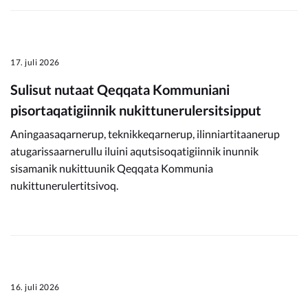
17. juli 2026
Sulisut nutaat Qeqqata Kommuniani
pisortaqatigiinnik nukittunerulersitsipput
Aningaasaqarnerup, teknikkeqarnerup, ilinniartitaanerup
atugarissaarnerullu iluini aqutsisoqatigiinnik inunnik
sisamanik nukittuunik Qeqqata Kommunia
nukittunerulertitsivoq.
16. juli 2026