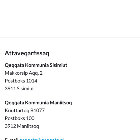
Attaveqarfissaq
Qeqqata Kommunia Sisimiut
Makkorsip Aqq. 2
Postboks 1014
3911 Sisimiut
Qeqqata Kommunia Maniitsoq
Kuuttartoq B1077
Postboks 100
3912 Maniitsoq
E-mail
qeqqata@qeqqata.gl