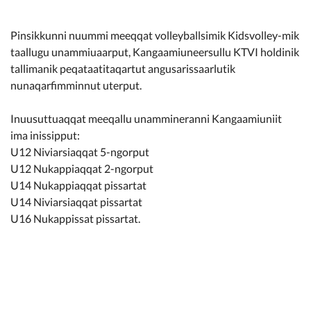
Kommunimi pilersaarut
Pinsikkunni nuummi meeqqat volleyballsimik Kidsvolley-mik
Kommune pillugu
taallugu unammiuaarput, Kangaamiuneersullu KTVI holdinik
tallimanik peqataatitaqartut angusarissaarlutik
nunaqarfimminnut uterput.
Inuusuttuaqqat meeqallu unammineranni Kangaamiuniit
ima inissipput:
U12 Niviarsiaqqat 5-ngorput
U12 Nukappiaqqat 2-ngorput
U14 Nukappiaqqat pissartat
U14 Niviarsiaqqat pissartat
U16 Nukappissat pissartat.