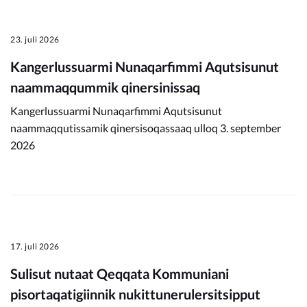
23. juli 2026
Kangerlussuarmi Nunaqarfimmi Aqutsisunut
naammaqqummik qinersinissaq
Kangerlussuarmi Nunaqarfimmi Aqutsisunut
naammaqqutissamik qinersisoqassaaq ulloq 3. september
2026
17. juli 2026
Sulisut nutaat Qeqqata Kommuniani
pisortaqatigiinnik nukittunerulersitsipput