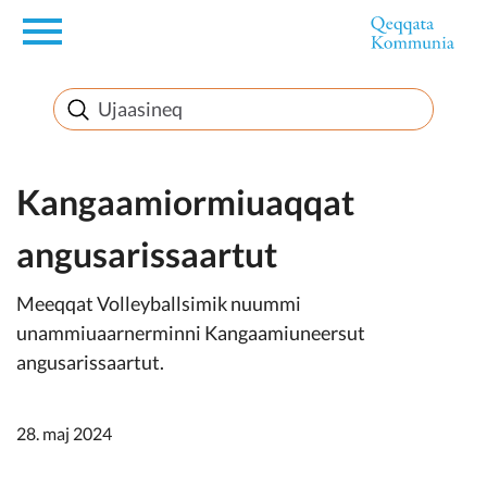
en
Innuttaasunut
Inuussutissarsiorneq
Kangaamiormiuaqqat
angusarissaartut
Politikki
Meeqqat Volleyballsimik nuummi
Takornariat
unammiuaarnerminni Kangaamiuneersut
angusarissaartut.
Imminut sullinneq
28. maj 2024