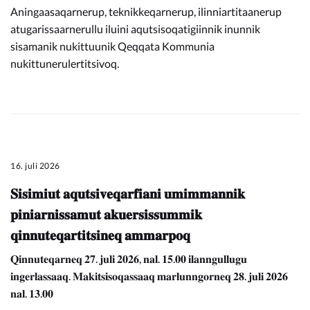
Aningaasaqarnerup, teknikkeqarnerup, ilinniartitaanerup
atugarissaarnerullu iluini aqutsisoqatigiinnik inunnik
sisamanik nukittuunik Qeqqata Kommunia
nukittunerulertitsivoq.
16. juli 2026
𝐒𝐢𝐬𝐢𝐦𝐢𝐮𝐭 𝐚𝐪𝐮𝐭𝐬𝐢𝐯𝐞𝐪𝐚𝐫𝐟𝐢𝐚𝐧𝐢 𝐮𝐦𝐢𝐦𝐦𝐚𝐧𝐧𝐢𝐤
𝐩𝐢𝐧𝐢𝐚𝐫𝐧𝐢𝐬𝐬𝐚𝐦𝐮𝐭 𝐚𝐤𝐮𝐞𝐫𝐬𝐢𝐬𝐬𝐮𝐦𝐦𝐢𝐤
𝐪𝐢𝐧𝐧𝐮𝐭𝐞𝐪𝐚𝐫𝐭𝐢𝐭𝐬𝐢𝐧𝐞𝐪 𝐚𝐦𝐦𝐚𝐫𝐩𝐨𝐪
𝐐𝐢𝐧𝐧𝐮𝐭𝐞𝐪𝐚𝐫𝐧𝐞𝐪 𝟐𝟕. 𝐣𝐮𝐥𝐢 𝟐𝟎𝟐𝟔, 𝐧𝐚𝐥. 𝟏𝟓.𝟎𝟎 𝐢𝐥𝐚𝐧𝐧𝐠𝐮𝐥𝐥𝐮𝐠𝐮
𝐢𝐧𝐠𝐞𝐫𝐥𝐚𝐬𝐬𝐚𝐚𝐪. 𝐌𝐚𝐤𝐢𝐭𝐬𝐢𝐬𝐨𝐪𝐚𝐬𝐬𝐚𝐚𝐪 𝐦𝐚𝐫𝐥𝐮𝐧𝐧𝐠𝐨𝐫𝐧𝐞𝐪 𝟐𝟖. 𝐣𝐮𝐥𝐢 𝟐𝟎𝟐𝟔
𝐧𝐚𝐥. 𝟏𝟑.𝟎𝟎