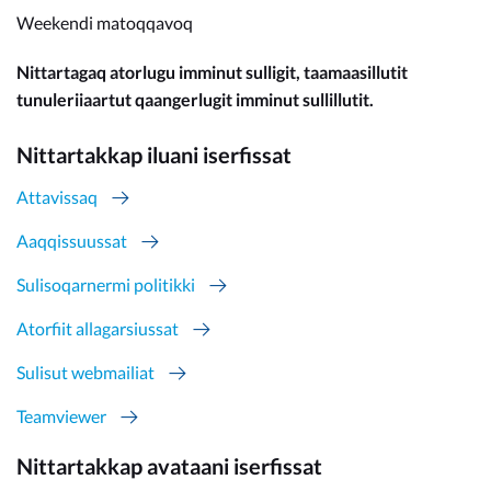
Weekendi matoqqavoq
Nittartagaq atorlugu imminut sulligit, taamaasillutit
tunuleriiaartut qaangerlugit imminut sullillutit.
Nittartakkap iluani iserfissat
Attavissaq
Aaqqissuussat
Sulisoqarnermi politikki
Atorfiit allagarsiussat
Sulisut webmailiat
Teamviewer
Nittartakkap avataani iserfissat