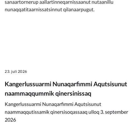
sanaartornerup aallartinneqarnissaanut nutaanillu
nunaqqatitaarnissatsinnut qilanaarpugut.
23. juli 2026
Kangerlussuarmi Nunaqarfimmi Aqutsisunut
naammaqqummik qinersinissaq
Kangerlussuarmi Nunaqarfimmi Aqutsisunut
naammaqqutissamik qinersisoqassaaq ulloq 3. september
2026