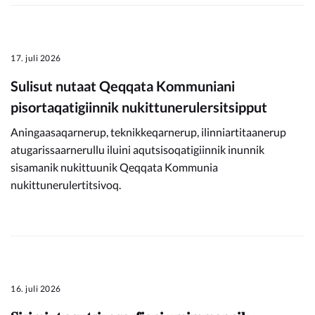
17. juli 2026
Sulisut nutaat Qeqqata Kommuniani
pisortaqatigiinnik nukittunerulersitsipput
Aningaasaqarnerup, teknikkeqarnerup, ilinniartitaanerup
atugarissaarnerullu iluini aqutsisoqatigiinnik inunnik
sisamanik nukittuunik Qeqqata Kommunia
nukittunerulertitsivoq.
16. juli 2026