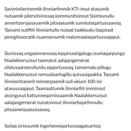
Kommunimi pilersaarut
Saviminilerinermik ilinniarfimmik KTI-imut atasumik
nutaamik pilersitsinissaq kommunitsinnut Sisimiunullu
Kommune pillugu
annertoorujussuarmik pitsaasumik sunniuteqartussaavoq.
Tassami suliffiit ilinniartullu nutaat taakkualu ilaqutaat
pinngitsooratik nuannersumik malunnaateqartussaapput.
Siunissaq ungasinnerusoq eqqarsaatigalugu isumaqarpunga
Naalakkersuisut taamatut aalajangernerat
silatusaarnerullunilu eqqortuusoq, tamannalu pillugu
Naalakkersuisut nersualaarlugillu qutsavigaakka. Tassami
ilinniartitanerit minnerpaamik suli ukiuni 100-ini
atasussaapput. Taamaattumik ilinniarfiit imminnut
assingusut kattunneqarnissaannik Naalakkersuisut
aalajangernerat nunatsinnut ilinniarfeqarfinnullu
pitsaanerpaasussavoq.
Suliaq sivisuumik ingerlanneqartussaagaluartoq