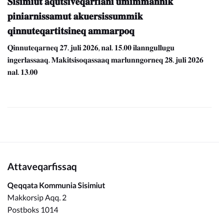
𝐒𝐢𝐬𝐢𝐦𝐢𝐮𝐭 𝐚𝐪𝐮𝐭𝐬𝐢𝐯𝐞𝐪𝐚𝐫𝐟𝐢𝐚𝐧𝐢 𝐮𝐦𝐢𝐦𝐦𝐚𝐧𝐧𝐢𝐤
𝐩𝐢𝐧𝐢𝐚𝐫𝐧𝐢𝐬𝐬𝐚𝐦𝐮𝐭 𝐚𝐤𝐮𝐞𝐫𝐬𝐢𝐬𝐬𝐮𝐦𝐦𝐢𝐤
𝐪𝐢𝐧𝐧𝐮𝐭𝐞𝐪𝐚𝐫𝐭𝐢𝐭𝐬𝐢𝐧𝐞𝐪 𝐚𝐦𝐦𝐚𝐫𝐩𝐨𝐪
𝐐𝐢𝐧𝐧𝐮𝐭𝐞𝐪𝐚𝐫𝐧𝐞𝐪 𝟐𝟕. 𝐣𝐮𝐥𝐢 𝟐𝟎𝟐𝟔, 𝐧𝐚𝐥. 𝟏𝟓.𝟎𝟎 𝐢𝐥𝐚𝐧𝐧𝐠𝐮𝐥𝐥𝐮𝐠𝐮
𝐢𝐧𝐠𝐞𝐫𝐥𝐚𝐬𝐬𝐚𝐚𝐪. 𝐌𝐚𝐤𝐢𝐭𝐬𝐢𝐬𝐨𝐪𝐚𝐬𝐬𝐚𝐚𝐪 𝐦𝐚𝐫𝐥𝐮𝐧𝐧𝐠𝐨𝐫𝐧𝐞𝐪 𝟐𝟖. 𝐣𝐮𝐥𝐢 𝟐𝟎𝟐𝟔
𝐧𝐚𝐥. 𝟏𝟑.𝟎𝟎
Attaveqarfissaq
Qeqqata Kommunia Sisimiut
Makkorsip Aqq. 2
Postboks 1014