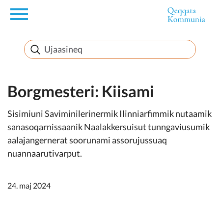
en
Innuttaasunut
Inuussutissarsiorneq
Borgmesteri: Kiisami
Sisimiuni Saviminilerinermik Ilinniarfimmik nutaamik
Politikki
sanasoqarnissaanik Naalakkersuisut tunngaviusumik
aalajangernerat soorunami assorujussuaq
Takornariat
nuannaarutivarput.
24. maj 2024
Imminut sullinneq