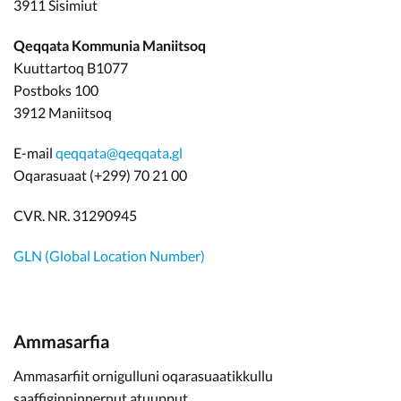
3911 Sisimiut
Qeqqata Kommunia Maniitsoq
Kuuttartoq B1077
Postboks 100
3912 Maniitsoq
E-mail
qeqqata@qeqqata.gl
Oqarasuaat (+299) 70 21 00
CVR. NR. 31290945
GLN (Global Location Number)
Ammasarfia
Ammasarfiit ornigulluni oqarasuaatikkullu
saaffiginninnernut atuupput.