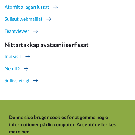
Atorfiit allagarsiussat
Sulisut webmailiat
Teamviewer
Nittartakkap avataani iserfissat
Inatsisit
NemID
Sullissivik.gl
Denne side bruger cookies for at gemme nogle
informationer på din computer.
Acceptér
eller
læs
mere her
.