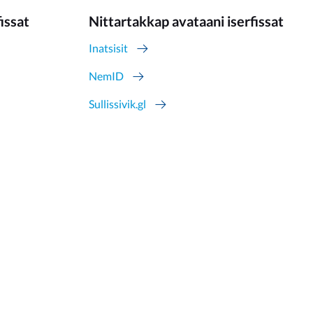
fissat
Nittartakkap avataani iserfissat
Inatsisit
NemID
Sullissivik.gl