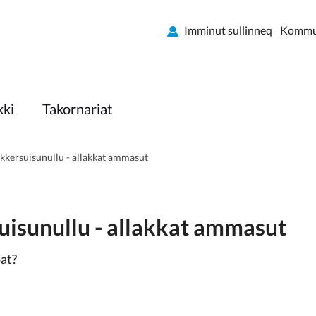
Imminut sullinneq
Kommun
kki
Takornariat
kersuisunullu - allakkat ammasut
isunullu - allakkat ammasut
at?