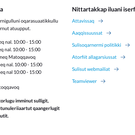
a
Nittartakkap iluani iser
rnigulluni oqarasuaatikkullu
Attavissaq
ernut atuupput.
Aaqqissuussat
q nal. 10:00 - 15:00
Sulisoqarnermi politikki
 nal. 10:00 - 15:00
rneq Matoqqavoq
Atorfiit allagarsiussat
q nal. 10:00 - 15:00
Sulisut webmailiat
eq nal 10:00 - 15:00
Teamviewer
toqqavoq
orlugu imminut sulligit,
 tunuleriiaartut qaangerlugit
utit.