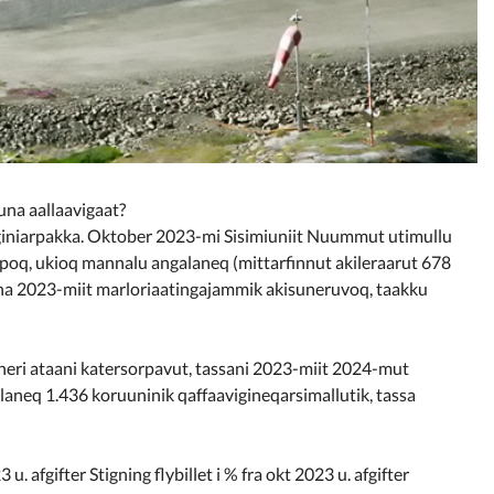
una aallaavigaat?
iniarpakka. Oktober 2023-mi Sisimiuniit Nuummut utimullu
arpoq, ukioq mannalu angalaneq (mittarfinnut akileraarut 678
na 2023-miit marloriaatingajammik akisuneruvoq, taakku
orneri ataani katersorpavut, tassani 2023-miit 2024-mut
laneq 1.436 koruuninik qaffaavigineqarsimallutik, tassa
 u. afgifter Stigning flybillet i % fra okt 2023 u. afgifter