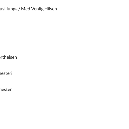
sillunga / Med Venlig Hilsen
rthelsen
esteri
ester