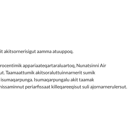
t akitsornerisigut aamma atuuppoq.
ocentimik appariaateqartaraluartoq, Nunatsinni Air
put. Taamaattumik akitsoraluttuinnarnerit sumik
q isumaqarpunga. Isumaqarpungalu akit taamak
issaminnut periarfissaat killeqareeqisut suli ajornarnerulersut.