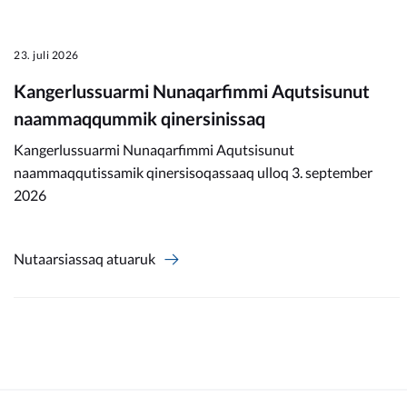
23. juli 2026
Kangerlussuarmi Nunaqarfimmi Aqutsisunut
naammaqqummik qinersinissaq
Kangerlussuarmi Nunaqarfimmi Aqutsisunut
naammaqqutissamik qinersisoqassaaq ulloq 3. september
2026
Nutaarsiassaq atuaruk