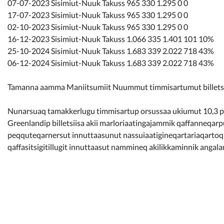
07-07-2023 Sisimiut-Nuuk Takuss 965 330 1.295 0 0
17-07-2023 Sisimiut-Nuuk Takuss 965 330 1.295 0 0
02-10-2023 Sisimiut-Nuuk Takuss 965 330 1.295 0 0
16-12-2023 Sisimiut-Nuuk Takuss 1.066 335 1.401 101 10%
25-10-2024 Sisimiut-Nuuk Takuss 1.683 339 2.022 718 43%
06-12-2024 Sisimiut-Nuuk Takuss 1.683 339 2.022 718 43%
Tamanna aamma Maniitsumiit Nuummut timmisartumut billetsi
Nunarsuaq tamakkerlugu timmisartup orsussaa ukiumut 10,3 pr
Greenlandip billetsiisa akii marloriaatingajammik qaffanneqar
peqquteqarnersut innuttaasunut nassuiaatigineqartariaqarto
qaffasitsigitillugit innuttaasut nammineq akilikkaminnik angalan