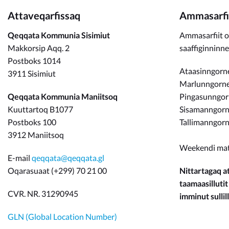
Attaveqarfissaq
Ammasarfi
Qeqqata Kommunia Sisimiut
Ammasarfiit o
Makkorsip Aqq. 2
saaffiginninn
Postboks 1014
Ataasinngorne
3911 Sisimiut
Marlunngorneq
Qeqqata Kommunia Maniitsoq
Pingasunngo
Kuuttartoq B1077
Sisamanngorne
Postboks 100
Tallimanngorn
3912 Maniitsoq
Weekendi ma
E-mail
qeqqata@qeqqata.gl
Oqarasuaat (+299) 70 21 00
Nittartagaq at
taamaasillutit
CVR. NR. 31290945
imminut sullill
GLN (Global Location Number)