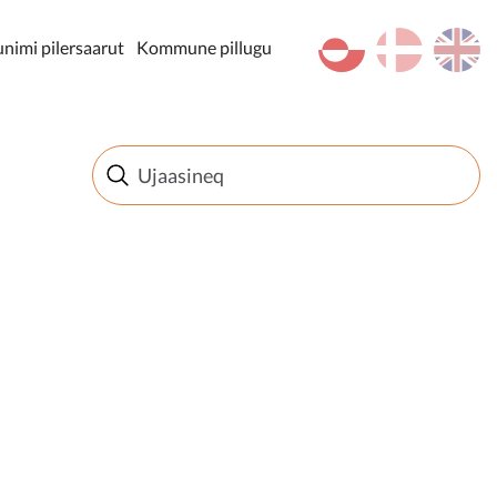
kl-GL
da
en
imi pilersaarut
Kommune pillugu