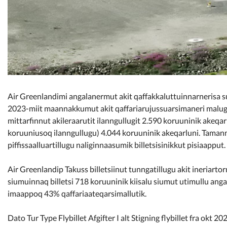
Air Greenlandimi angalanermut akit qaffakkaluttuinnarnerisa s
2023-miit maannakkumut akit qaffariarujussuarsimaneri malug
mittarfinnut akileraarutit ilanngullugit 2.590 koruuninik akeq
koruuniusoq ilanngullugu) 4.044 koruuninik akeqarluni. Taman
piffissaalluartillugu naliginnaasumik billetsisinikkut pisiaapput.
Air Greenlandip Takuss billetsiinut tunngatillugu akit ineriart
siumuinnaq billetsi 718 koruuninik kiisalu siumut utimullu anga
imaappoq 43% qaffariaateqarsimallutik.
Dato Tur Type Flybillet Afgifter I alt Stigning flybillet fra okt 2023