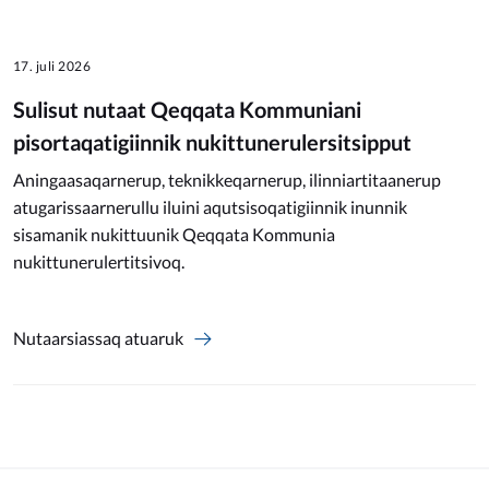
17. juli 2026
Sulisut nutaat Qeqqata Kommuniani
pisortaqatigiinnik nukittunerulersitsipput
Aningaasaqarnerup, teknikkeqarnerup, ilinniartitaanerup
atugarissaarnerullu iluini aqutsisoqatigiinnik inunnik
sisamanik nukittuunik Qeqqata Kommunia
nukittunerulertitsivoq.
Nutaarsiassaq atuaruk