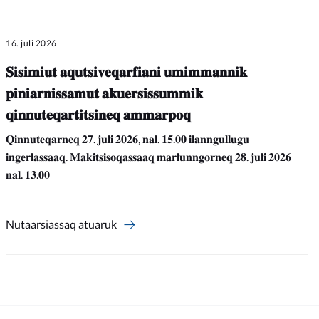
16. juli 2026
𝐒𝐢𝐬𝐢𝐦𝐢𝐮𝐭 𝐚𝐪𝐮𝐭𝐬𝐢𝐯𝐞𝐪𝐚𝐫𝐟𝐢𝐚𝐧𝐢 𝐮𝐦𝐢𝐦𝐦𝐚𝐧𝐧𝐢𝐤
𝐩𝐢𝐧𝐢𝐚𝐫𝐧𝐢𝐬𝐬𝐚𝐦𝐮𝐭 𝐚𝐤𝐮𝐞𝐫𝐬𝐢𝐬𝐬𝐮𝐦𝐦𝐢𝐤
𝐪𝐢𝐧𝐧𝐮𝐭𝐞𝐪𝐚𝐫𝐭𝐢𝐭𝐬𝐢𝐧𝐞𝐪 𝐚𝐦𝐦𝐚𝐫𝐩𝐨𝐪
𝐐𝐢𝐧𝐧𝐮𝐭𝐞𝐪𝐚𝐫𝐧𝐞𝐪 𝟐𝟕. 𝐣𝐮𝐥𝐢 𝟐𝟎𝟐𝟔, 𝐧𝐚𝐥. 𝟏𝟓.𝟎𝟎 𝐢𝐥𝐚𝐧𝐧𝐠𝐮𝐥𝐥𝐮𝐠𝐮
𝐢𝐧𝐠𝐞𝐫𝐥𝐚𝐬𝐬𝐚𝐚𝐪. 𝐌𝐚𝐤𝐢𝐭𝐬𝐢𝐬𝐨𝐪𝐚𝐬𝐬𝐚𝐚𝐪 𝐦𝐚𝐫𝐥𝐮𝐧𝐧𝐠𝐨𝐫𝐧𝐞𝐪 𝟐𝟖. 𝐣𝐮𝐥𝐢 𝟐𝟎𝟐𝟔
𝐧𝐚𝐥. 𝟏𝟑.𝟎𝟎
Nutaarsiassaq atuaruk