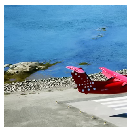
Kommunimi pilersaarut
Kommune pillugu