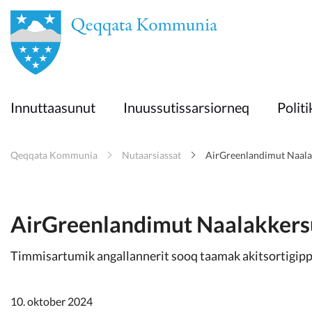
en
Innuttaasunut
Innuttaasunut
Inuussutissarsiorneq
Politi
Inuussutissarsiorneq
Qeqqata Kommunia
Nutaarsiassat
AirGreenlandimut Naalak
Politikki
Takornariat
AirGreenlandimut Naalakkersu
Timmisartumik angallannerit sooq taamak akitsortigipp
Imminut sullinneq
10. oktober 2024