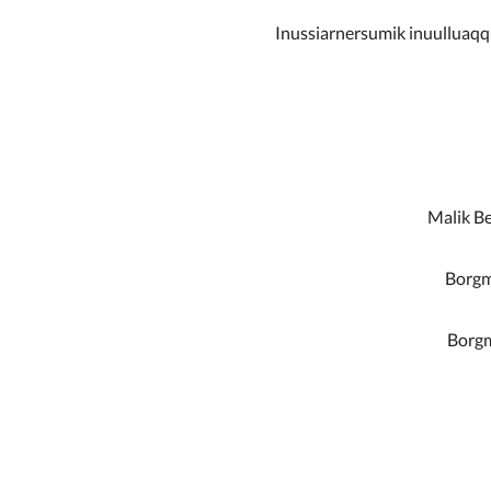
Inussiarnersumik inuulluaqqu
Malik Be
Borgm
Borgm