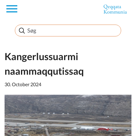
en
Borger
Erhverv
Kangerlussuarmi
naammaqqutissaq
Politik
30. October 2024
Turisme
Kommuneplanen