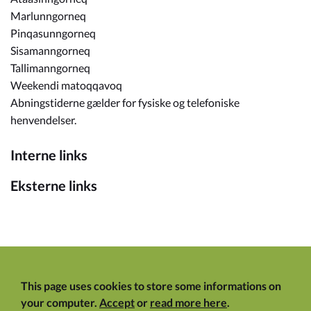
Marlunngorneq
Pinqasunngorneq
Sisamanngorneq
Tallimanngorneq
Weekendi matoqqavoq
Abningstiderne gælder for fysiske og telefoniske
henvendelser.
Interne links
Eksterne links
This page uses cookies to store some informations on
your computer.
Accept
or
read more here
.