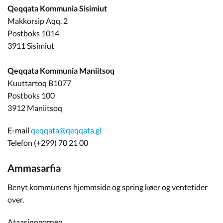
Qeqqata Kommunia Sisimiut
Makkorsip Aqq. 2
Postboks 1014
3911 Sisimiut
Qeqqata Kommunia Maniitsoq
Kuuttartoq B1077
Postboks 100
3912 Maniitsoq
E-mail
qeqqata@qeqqata.gl
Telefon (+299) 70 21 00
Ammasarfia
Benyt kommunens hjemmside og spring køer og ventetider
over.
Ataasinngorneq