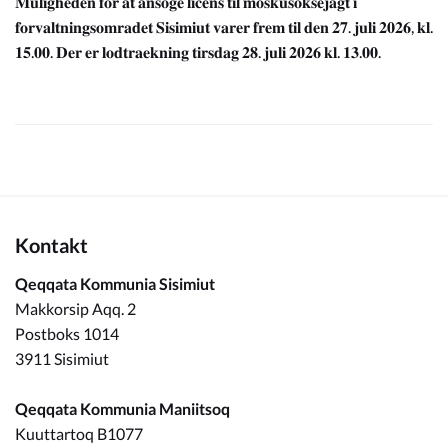
𝐌𝐮𝐥𝐢𝐠𝐡𝐞𝐝𝐞𝐧 𝐟𝐨𝐫 𝐚𝐭 𝐚𝐧𝐬𝐨𝐠𝐞 𝐥𝐢𝐜𝐞𝐧𝐬 𝐭𝐢𝐥 𝐦𝐨𝐬𝐤𝐮𝐬𝐨𝐤𝐬𝐞𝐣𝐚𝐠𝐭 𝐢
𝐟𝐨𝐫𝐯𝐚𝐥𝐭𝐧𝐢𝐧𝐠𝐬𝐨𝐦𝐫𝐚𝐝𝐞𝐭 𝐒𝐢𝐬𝐢𝐦𝐢𝐮𝐭 𝐯𝐚𝐫𝐞𝐫 𝐟𝐫𝐞𝐦 𝐭𝐢𝐥 𝐝𝐞𝐧 𝟐𝟕. 𝐣𝐮𝐥𝐢 𝟐𝟎𝟐𝟔, 𝐤𝐥.
𝟏𝟓.𝟎𝟎. 𝐃𝐞𝐫 𝐞𝐫 𝐥𝐨𝐝𝐭𝐫𝐚𝐞𝐤𝐧𝐢𝐧𝐠 𝐭𝐢𝐫𝐬𝐝𝐚𝐠 𝟐𝟖. 𝐣𝐮𝐥𝐢 𝟐𝟎𝟐𝟔 𝐤𝐥. 𝟏𝟑.𝟎𝟎.
Kontakt
Qeqqata Kommunia Sisimiut
Makkorsip Aqq. 2
Postboks 1014
3911 Sisimiut
Qeqqata Kommunia Maniitsoq
Kuuttartoq B1077