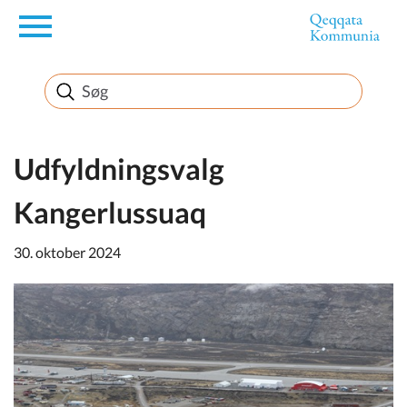
en
Borger
Erhverv
Udfyldningsvalg
Kangerlussuaq
Politik
30. oktober 2024
Turisme
Selvbetjening