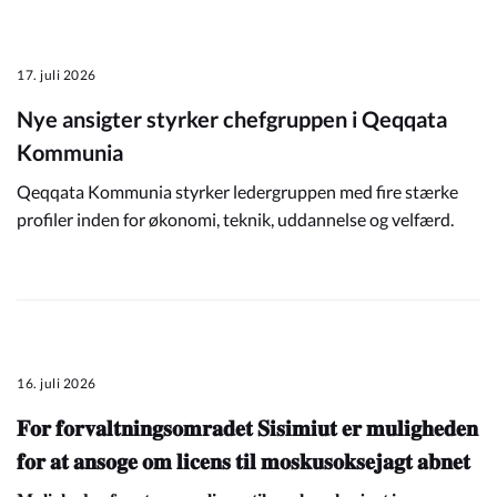
17. juli 2026
Nye ansigter styrker chefgruppen i Qeqqata
Kommunia
Qeqqata Kommunia styrker ledergruppen med fire stærke
profiler inden for økonomi, teknik, uddannelse og velfærd.
16. juli 2026
𝐅𝐨𝐫 𝐟𝐨𝐫𝐯𝐚𝐥𝐭𝐧𝐢𝐧𝐠𝐬𝐨𝐦𝐫𝐚𝐝𝐞𝐭 𝐒𝐢𝐬𝐢𝐦𝐢𝐮𝐭 𝐞𝐫 𝐦𝐮𝐥𝐢𝐠𝐡𝐞𝐝𝐞𝐧
𝐟𝐨𝐫 𝐚𝐭 𝐚𝐧𝐬𝐨𝐠𝐞 𝐨𝐦 𝐥𝐢𝐜𝐞𝐧𝐬 𝐭𝐢𝐥 𝐦𝐨𝐬𝐤𝐮𝐬𝐨𝐤𝐬𝐞𝐣𝐚𝐠𝐭 𝐚𝐛𝐧𝐞𝐭