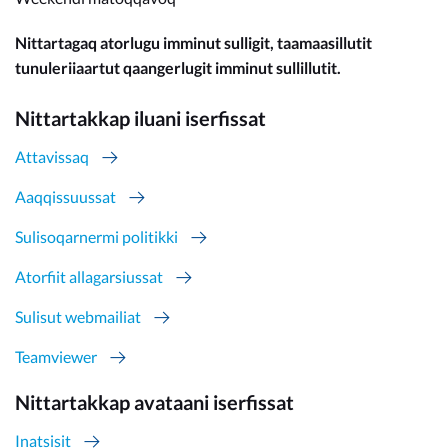
Nittartagaq atorlugu imminut sulligit, taamaasillutit
tunuleriiaartut qaangerlugit imminut sullillutit.
Nittartakkap iluani iserfissat
Attavissaq
Aaqqissuussat
Sulisoqarnermi politikki
Atorfiit allagarsiussat
Sulisut webmailiat
Teamviewer
Nittartakkap avataani iserfissat
Inatsisit