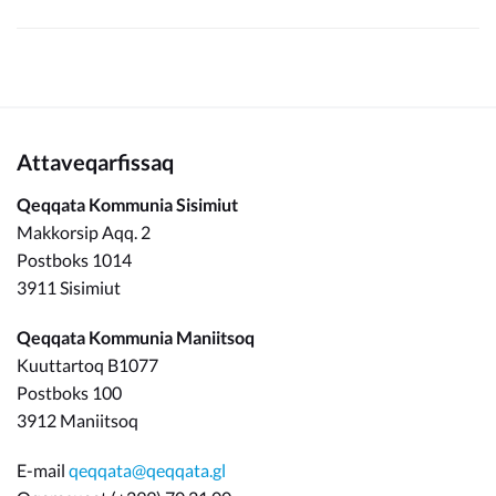
Attaveqarfissaq
Qeqqata Kommunia Sisimiut
Makkorsip Aqq. 2
Postboks 1014
3911 Sisimiut
Qeqqata Kommunia Maniitsoq
Kuuttartoq B1077
Postboks 100
3912 Maniitsoq
E-mail
qeqqata@qeqqata.gl