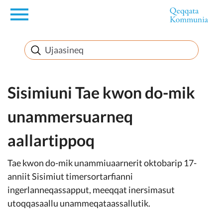
en
Innuttaasunut
Inuussutissarsiorneq
Sisimiuni Tae kwon do-mik
unammersuarneq
Politikki
aallartippoq
Takornariat
Tae kwon do-mik unammiuaarnerit oktobarip 17-
anniit Sisimiut timersortarfianni
ingerlanneqassapput, meeqqat inersimasut
Imminut sullinneq
utoqqasaallu unammeqataassallutik.