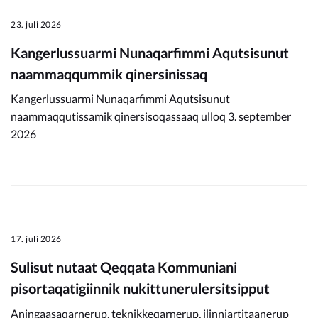
23. juli 2026
Kangerlussuarmi Nunaqarfimmi Aqutsisunut
naammaqqummik qinersinissaq
Kangerlussuarmi Nunaqarfimmi Aqutsisunut
naammaqqutissamik qinersisoqassaaq ulloq 3. september
2026
17. juli 2026
Sulisut nutaat Qeqqata Kommuniani
pisortaqatigiinnik nukittunerulersitsipput
Aningaasaqarnerup, teknikkeqarnerup, ilinniartitaanerup