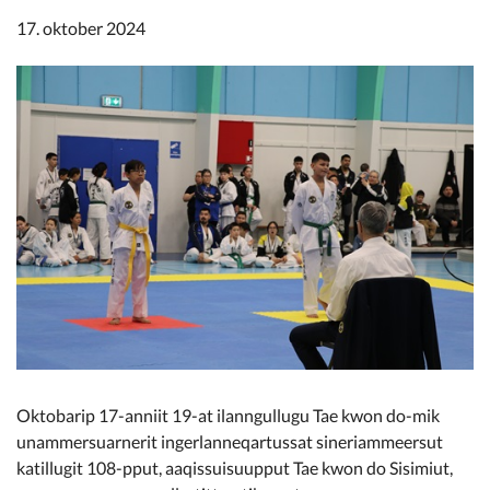
Kommunimi pilersaarut
17. oktober 2024
Kommune pillugu
Oktobarip 17-anniit 19-at ilanngullugu Tae kwon do-mik
unammersuarnerit ingerlanneqartussat sineriammeersut
katillugit 108-pput, aaqissuisuupput Tae kwon do Sisimiut,