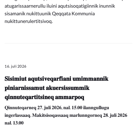
atugarissaarnerullu iluini aqutsisoqatigiinnik inunnik
sisamanik nukittuunik Qeqqata Kommunia
nukittunerulertitsivoq.
16. juli 2026
𝐒𝐢𝐬𝐢𝐦𝐢𝐮𝐭 𝐚𝐪𝐮𝐭𝐬𝐢𝐯𝐞𝐪𝐚𝐫𝐟𝐢𝐚𝐧𝐢 𝐮𝐦𝐢𝐦𝐦𝐚𝐧𝐧𝐢𝐤
𝐩𝐢𝐧𝐢𝐚𝐫𝐧𝐢𝐬𝐬𝐚𝐦𝐮𝐭 𝐚𝐤𝐮𝐞𝐫𝐬𝐢𝐬𝐬𝐮𝐦𝐦𝐢𝐤
𝐪𝐢𝐧𝐧𝐮𝐭𝐞𝐪𝐚𝐫𝐭𝐢𝐭𝐬𝐢𝐧𝐞𝐪 𝐚𝐦𝐦𝐚𝐫𝐩𝐨𝐪
𝐐𝐢𝐧𝐧𝐮𝐭𝐞𝐪𝐚𝐫𝐧𝐞𝐪 𝟐𝟕. 𝐣𝐮𝐥𝐢 𝟐𝟎𝟐𝟔, 𝐧𝐚𝐥. 𝟏𝟓.𝟎𝟎 𝐢𝐥𝐚𝐧𝐧𝐠𝐮𝐥𝐥𝐮𝐠𝐮
𝐢𝐧𝐠𝐞𝐫𝐥𝐚𝐬𝐬𝐚𝐚𝐪. 𝐌𝐚𝐤𝐢𝐭𝐬𝐢𝐬𝐨𝐪𝐚𝐬𝐬𝐚𝐚𝐪 𝐦𝐚𝐫𝐥𝐮𝐧𝐧𝐠𝐨𝐫𝐧𝐞𝐪 𝟐𝟖. 𝐣𝐮𝐥𝐢 𝟐𝟎𝟐𝟔
𝐧𝐚𝐥. 𝟏𝟑.𝟎𝟎