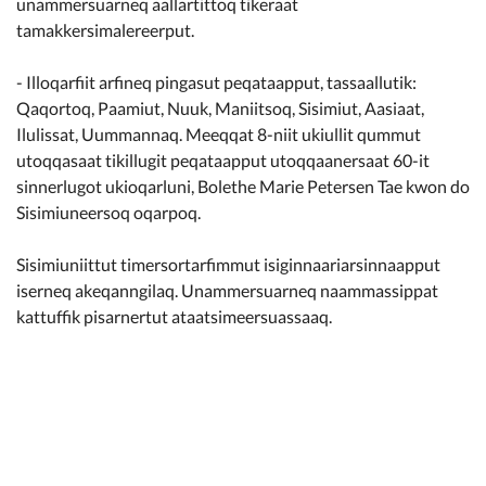
unammersuarneq aallartittoq tikeraat
tamakkersimalereerput.
- Illoqarfiit arfineq pingasut peqataapput, tassaallutik:
Qaqortoq, Paamiut, Nuuk, Maniitsoq, Sisimiut, Aasiaat,
Ilulissat, Uummannaq. Meeqqat 8-niit ukiullit qummut
utoqqasaat tikillugit peqataapput utoqqaanersaat 60-it
sinnerlugot ukioqarluni, Bolethe Marie Petersen Tae kwon do
Sisimiuneersoq oqarpoq.
Sisimiuniittut timersortarfimmut isiginnaariarsinnaapput
iserneq akeqanngilaq. Unammersuarneq naammassippat
kattuffik pisarnertut ataatsimeersuassaaq.