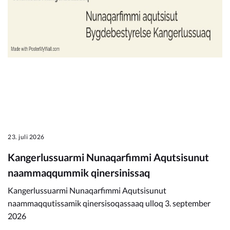
23. juli 2026
Kangerlussuarmi Nunaqarfimmi Aqutsisunut
naammaqqummik qinersinissaq
Kangerlussuarmi Nunaqarfimmi Aqutsisunut
naammaqqutissamik qinersisoqassaaq ulloq 3. september
2026