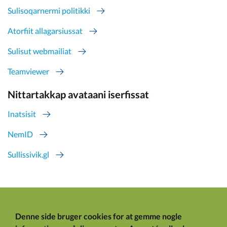
Sulisoqarnermi politikki
Atorfiit allagarsiussat
Sulisut webmailiat
Teamviewer
Nittartakkap avataani iserfissat
Inatsisit
NemID
Sullissivik.gl
Denne side bruger cookies for at gemme nogle