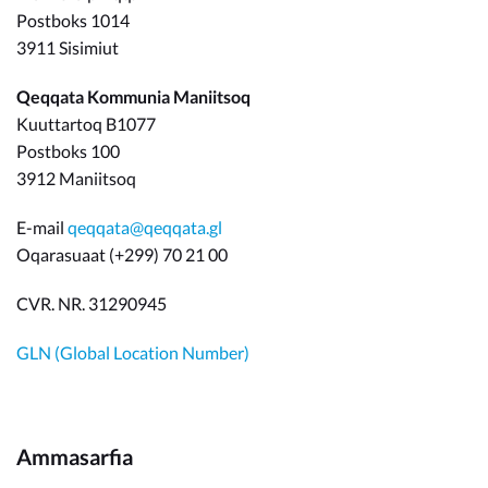
Postboks 1014
3911 Sisimiut
Qeqqata Kommunia Maniitsoq
Kuuttartoq B1077
Postboks 100
3912 Maniitsoq
E-mail
qeqqata@qeqqata.gl
Oqarasuaat (+299) 70 21 00
CVR. NR. 31290945
GLN (Global Location Number)
Ammasarfia