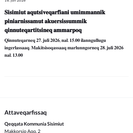
16. juli 2026
𝐒𝐢𝐬𝐢𝐦𝐢𝐮𝐭 𝐚𝐪𝐮𝐭𝐬𝐢𝐯𝐞𝐪𝐚𝐫𝐟𝐢𝐚𝐧𝐢 𝐮𝐦𝐢𝐦𝐦𝐚𝐧𝐧𝐢𝐤
𝐩𝐢𝐧𝐢𝐚𝐫𝐧𝐢𝐬𝐬𝐚𝐦𝐮𝐭 𝐚𝐤𝐮𝐞𝐫𝐬𝐢𝐬𝐬𝐮𝐦𝐦𝐢𝐤
𝐪𝐢𝐧𝐧𝐮𝐭𝐞𝐪𝐚𝐫𝐭𝐢𝐭𝐬𝐢𝐧𝐞𝐪 𝐚𝐦𝐦𝐚𝐫𝐩𝐨𝐪
𝐐𝐢𝐧𝐧𝐮𝐭𝐞𝐪𝐚𝐫𝐧𝐞𝐪 𝟐𝟕. 𝐣𝐮𝐥𝐢 𝟐𝟎𝟐𝟔, 𝐧𝐚𝐥. 𝟏𝟓.𝟎𝟎 𝐢𝐥𝐚𝐧𝐧𝐠𝐮𝐥𝐥𝐮𝐠𝐮
𝐢𝐧𝐠𝐞𝐫𝐥𝐚𝐬𝐬𝐚𝐚𝐪. 𝐌𝐚𝐤𝐢𝐭𝐬𝐢𝐬𝐨𝐪𝐚𝐬𝐬𝐚𝐚𝐪 𝐦𝐚𝐫𝐥𝐮𝐧𝐧𝐠𝐨𝐫𝐧𝐞𝐪 𝟐𝟖. 𝐣𝐮𝐥𝐢 𝟐𝟎𝟐𝟔
𝐧𝐚𝐥. 𝟏𝟑.𝟎𝟎
Attaveqarfissaq
Qeqqata Kommunia Sisimiut
Makkorsip Aqq. 2