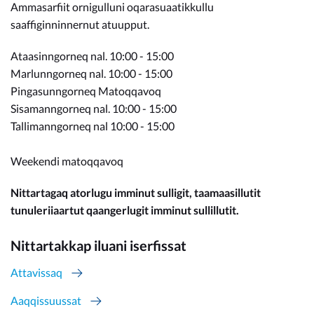
Ammasarfiit ornigulluni oqarasuaatikkullu
saaffiginninnernut atuupput.
Ataasinngorneq nal. 10:00 - 15:00
Marlunngorneq nal. 10:00 - 15:00
Pingasunngorneq Matoqqavoq
Sisamanngorneq nal. 10:00 - 15:00
Tallimanngorneq nal 10:00 - 15:00
Weekendi matoqqavoq
Nittartagaq atorlugu imminut sulligit, taamaasillutit
tunuleriiaartut qaangerlugit imminut sullillutit.
Nittartakkap iluani iserfissat
Attavissaq
Aaqqissuussat