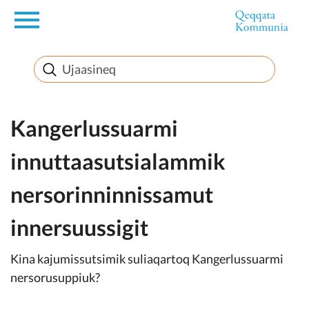
en
Innuttaasunut
Inuussutissarsiorneq
Kangerlussuarmi
innuttaasutsialammik
Politikki
nersorinninnissamut
Takornariat
innersuussigit
Kina kajumissutsimik suliaqartoq Kangerlussuarmi
Imminut sullinneq
nersorusuppiuk?