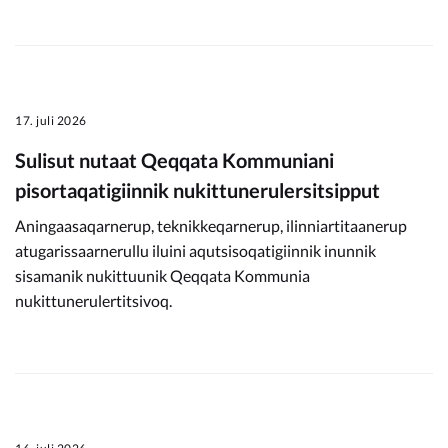
17. juli 2026
Sulisut nutaat Qeqqata Kommuniani
pisortaqatigiinnik nukittunerulersitsipput
Aningaasaqarnerup, teknikkeqarnerup, ilinniartitaanerup
atugarissaarnerullu iluini aqutsisoqatigiinnik inunnik
sisamanik nukittuunik Qeqqata Kommunia
nukittunerulertitsivoq.