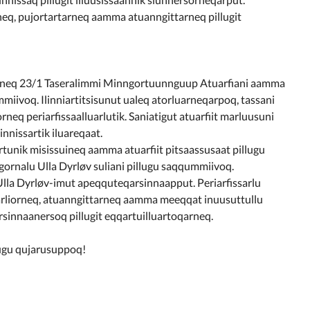
neq, pujortartarneq aamma atuanngittarneq pillugit
gorneq 23/1 Taseralimmi Minngortuunnguup Atuarfiani aamma
miivoq. Ilinniartitsisunut ualeq atorluarneqarpoq, tassani
rneq periarfissaalluarlutik. Saniatigut atuarfiit marluusuni
innissartik iluareqaat.
unik misissuineq aamma atuarfiit pitsaassusaat pillugu
gornalu Ulla Dyrløv suliani pillugu saqqummiivoq.
la Dyrløv-imut apeqquteqarsinnaapput. Periarfissarlu
arliorneq, atuanngittarneq aamma meeqqat inuusuttullu
sinnaanersoq pillugit eqqartuilluartoqarneq.
ugu qujarusuppoq!