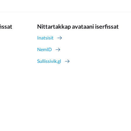
fissat
Nittartakkap avataani iserfissat
Inatsisit
NemID
Sullissivik.gl