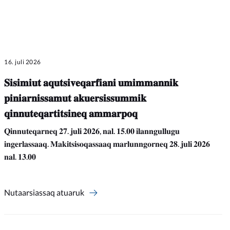
16. juli 2026
𝐒𝐢𝐬𝐢𝐦𝐢𝐮𝐭 𝐚𝐪𝐮𝐭𝐬𝐢𝐯𝐞𝐪𝐚𝐫𝐟𝐢𝐚𝐧𝐢 𝐮𝐦𝐢𝐦𝐦𝐚𝐧𝐧𝐢𝐤
𝐩𝐢𝐧𝐢𝐚𝐫𝐧𝐢𝐬𝐬𝐚𝐦𝐮𝐭 𝐚𝐤𝐮𝐞𝐫𝐬𝐢𝐬𝐬𝐮𝐦𝐦𝐢𝐤
𝐪𝐢𝐧𝐧𝐮𝐭𝐞𝐪𝐚𝐫𝐭𝐢𝐭𝐬𝐢𝐧𝐞𝐪 𝐚𝐦𝐦𝐚𝐫𝐩𝐨𝐪
𝐐𝐢𝐧𝐧𝐮𝐭𝐞𝐪𝐚𝐫𝐧𝐞𝐪 𝟐𝟕. 𝐣𝐮𝐥𝐢 𝟐𝟎𝟐𝟔, 𝐧𝐚𝐥. 𝟏𝟓.𝟎𝟎 𝐢𝐥𝐚𝐧𝐧𝐠𝐮𝐥𝐥𝐮𝐠𝐮
𝐢𝐧𝐠𝐞𝐫𝐥𝐚𝐬𝐬𝐚𝐚𝐪. 𝐌𝐚𝐤𝐢𝐭𝐬𝐢𝐬𝐨𝐪𝐚𝐬𝐬𝐚𝐚𝐪 𝐦𝐚𝐫𝐥𝐮𝐧𝐧𝐠𝐨𝐫𝐧𝐞𝐪 𝟐𝟖. 𝐣𝐮𝐥𝐢 𝟐𝟎𝟐𝟔
𝐧𝐚𝐥. 𝟏𝟑.𝟎𝟎
Nutaarsiassaq atuaruk