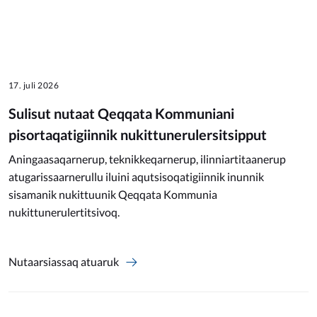
17. juli 2026
Sulisut nutaat Qeqqata Kommuniani
pisortaqatigiinnik nukittunerulersitsipput
Aningaasaqarnerup, teknikkeqarnerup, ilinniartitaanerup
atugarissaarnerullu iluini aqutsisoqatigiinnik inunnik
sisamanik nukittuunik Qeqqata Kommunia
nukittunerulertitsivoq.
Nutaarsiassaq atuaruk