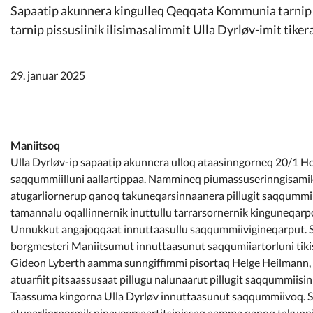
Kommunimi pilersaarut
Sapaatip akunnera kingulleq Qeqqata Kommunia tarnip p
tarnip pissusiinik ilisimasalimmit Ulla Dyrløv-imit tike
Kommune pillugu
29. januar 2025
Maniitsoq
Ulla Dyrløv-ip sapaatip akunnera ulloq ataasinngorneq 20/1 Hot
saqqummiilluni aallartippaa. Nammineq piumassuserinngisam
atugarliornerup qanoq takuneqarsinnaanera pillugit saqqummiivo
tamannalu oqallinnernik inuttullu tarrarsornernik kinguneqarp
Unnukkut angajoqqaat innuttaasullu saqqummiivigineqarput. Si
borgmesteri Maniitsumut innuttaasunut saqqumiiartorluni tiki
Gideon Lyberth aamma sunngiffimmi pisortaq Helge Heilmann,
atuarfiit pitsaassusaat pillugu nalunaarut pillugit saqqummiis
Taassuma kingorna Ulla Dyrløv innuttaasunut saqqummiivoq. Si
atugarliornermik pinaveersaartitsinissaq aamma qanoq takunnin