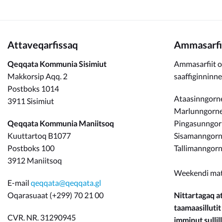
Attaveqarfissaq
Ammasarfi
Qeqqata Kommunia Sisimiut
Ammasarfiit o
Makkorsip Aqq. 2
saaffiginninn
Postboks 1014
Ataasinngorne
3911 Sisimiut
Marlunngorneq
Qeqqata Kommunia Maniitsoq
Pingasunngo
Kuuttartoq B1077
Sisamanngorne
Postboks 100
Tallimanngorn
3912 Maniitsoq
Weekendi ma
E-mail
qeqqata@qeqqata.gl
Oqarasuaat (+299) 70 21 00
Nittartagaq at
taamaasillutit
CVR. NR. 31290945
imminut sullill