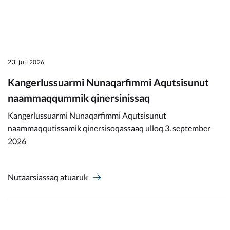
23. juli 2026
Kangerlussuarmi Nunaqarfimmi Aqutsisunut
naammaqqummik qinersinissaq
Kangerlussuarmi Nunaqarfimmi Aqutsisunut
naammaqqutissamik qinersisoqassaaq ulloq 3. september
2026
Nutaarsiassaq atuaruk