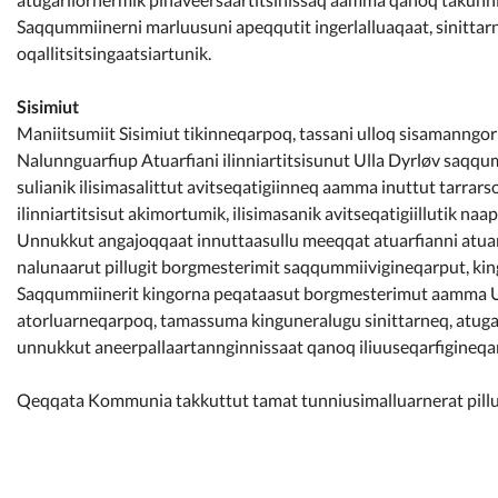
Saqqummiinerni marluusuni apeqqutit ingerlalluaqaat, sinittar
oqallitsitsingaatsiartunik.
Sisimiut
Maniitsumiit Sisimiut tikinneqarpoq, tassani ulloq sisamann
Nalunnguarfiup Atuarfiani ilinniartitsisunut Ulla Dyrløv saqqum
sulianik ilisimasalittut avitseqatigiinneq aamma inuttut tarrarso
ilinniartitsisut akimortumik, ilisimasanik avitseqatigiillutik naap
Unnukkut angajoqqaat innuttaasullu meeqqat atuarfianni atuart
nalunaarut pillugit borgmesterimit saqqummiivigineqarput, kin
Saqqummiinerit kingorna peqataasut borgmesterimut aamma Ul
atorluarneqarpoq, tamassuma kinguneralugu sinittarneq, atug
unnukkut aneerpallaartannginnissaat qanoq iliuuseqarfigineqar
Qeqqata Kommunia takkuttut tamat tunniusimalluarnerat pill