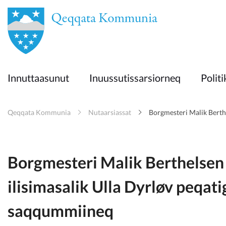
en
Innuttaasunut
Innuttaasunut
Inuussutissarsiorneq
Politi
Inuussutissarsiorneq
Qeqqata Kommunia
Nutaarsiassat
Borgmesteri Malik Berthe
Politikki
Takornariat
Borgmesteri Malik Berthelsen 
ilisimasalik Ulla Dyrløv peqat
Imminut sullinneq
saqqummiineq