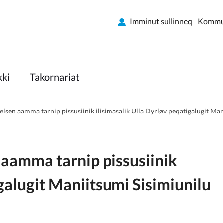
Imminut sullinneq
Kommun
kki
Takornariat
lsen aamma tarnip pissusiinik ilisimasalik Ulla Dyrløv peqatigalugit M
aamma tarnip pissusiinik
igalugit Maniitsumi Sisimiunilu