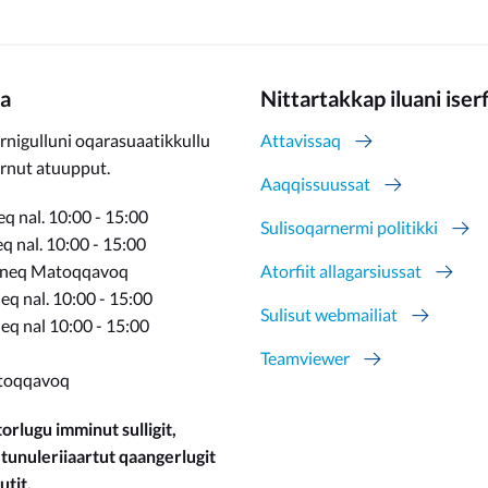
a
Nittartakkap iluani iser
rnigulluni oqarasuaatikkullu
Attavissaq
ernut atuupput.
Aaqqissuussat
q nal. 10:00 - 15:00
Sulisoqarnermi politikki
 nal. 10:00 - 15:00
rneq Matoqqavoq
Atorfiit allagarsiussat
q nal. 10:00 - 15:00
Sulisut webmailiat
eq nal 10:00 - 15:00
Teamviewer
toqqavoq
orlugu imminut sulligit,
 tunuleriiaartut qaangerlugit
utit.