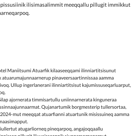
issusiinik ilisimasalimmit meeqqallu pillugit immikkut
raarneqarpoq.
el Maniitsumi Atuarfik kilaaseeqqami ilinniartitsisunut
ik atuarumajunnaarnerup pinaveersaartinnissaa aamma
q. Ullup ingerlanerani ilinniartitsisut kajumissuseqarluarput,
oq.
lap ajornerata timmisartullu uniinnarnerata kinguneraa
ssinnaajunnaarmat. Qujanartumik borgmesterip tullersortaa,
 2024-mut meeqqat atuarfianni atuartunik misissuineq aamma
innaasimapput.
ullertut atugarliorneq pineqarpoq, angajoqqaallu
nissaq pillugit iliuusissaannik siunnersorneqarput.