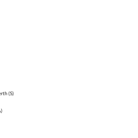
rth (S)
A)