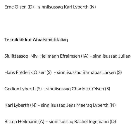
Erne Olsen (D) – sinniisussaq Karl Lyberth (N)
Teknikkikkut Ataatsimiititaliaq
Siulittaasoq: Nivi Heilmann Efraimsen (IA) – sinniisussaq Julia
Hans Frederik Olsen (S) – sinniisussaq Barnabas Larsen (S)
Gedion Lyberth (S) – sinniisussaq Charlotte Olsen (S)
Karl Lyberth (N) – sinniisussaq Jens Meeraq Lyberth (N)
Bitten Heilmann (A) – sinniisussaq Rachel Ingemann (D)