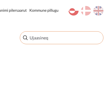
kl-GL
da
en
imi pilersaarut
Kommune pillugu