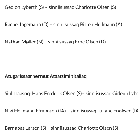
Gedion Lyberth (S) – sinniisussaq Charlotte Olsen (S)
Rachel Ingemann (D) – sinniisussaq Bitten Heilmann (A)
Nathan Møller (N) – sinniisussaq Erne Olsen (D)
Atugarissaarnermut Ataatsimiititaliaq
Siulittaasoq: Hans Frederik Olsen (S)– sinniisussaq Gideon Lybe
Nivi Heilmann Efraimsen (IA) – sinniisussaq Juliane Enoksen (I
Barnabas Larsen (S) – sinniisussaq Charlotte Olsen (S)