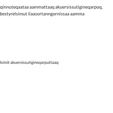
 qinnuteqaataa aammattaaq akuersissutigineqarpoq,
lbestyrelsimut ilaasortanngornissaa aamma
elsimit akuersissutigineqarputtaaq: