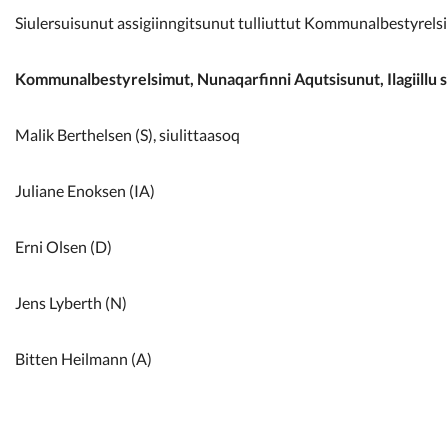
Siulersuisunut assigiinngitsunut tulliuttut Kommunalbestyrels
Kommunalbestyrelsimut, Nunaqarfinni Aqutsisunut, Ilagiillu s
Malik Berthelsen (S), siulittaasoq
Juliane Enoksen (IA)
Erni Olsen (D)
Jens Lyberth (N)
Bitten Heilmann (A)