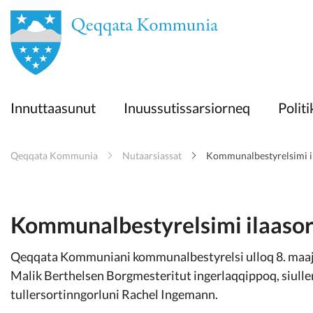
en
Innuttaasunut
Innuttaasunut
Inuussutissarsiorneq
Politi
Inuussutissarsiorneq
Qeqqata Kommunia
Nutaarsiassat
Kommunalbestyrelsimi i
Politikki
Takornariat
Kommunalbestyrelsimi ilaasor
Qeqqata Kommuniani kommunalbestyrelsi ulloq 8. maaji 
Imminut sullinneq
Malik Berthelsen Borgmesteritut ingerlaqqippoq, siuller
tullersortinngorluni Rachel Ingemann.