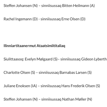
Steffen Johansen (N) – sinniisussaq Bitten Heilmann (A)
Rachel Ingemann (D) - sinniisussaq Erne Olsen (D)
Ilinniartitaanermut Ataatsimiititaliaq
Siulittaasoq: Evelyn Mølgaard (S)– sinniisussaq Gideon Lyberth 
Charlotte Olsen (S) – sinniisussaq Barnabas Larsen (S)
Juliane Enoksen (IA) – sinniisussaq Hans Frederik Olsen (S)
Steffen Johansen (N) – sinniisussaq Nathan Møller (N)