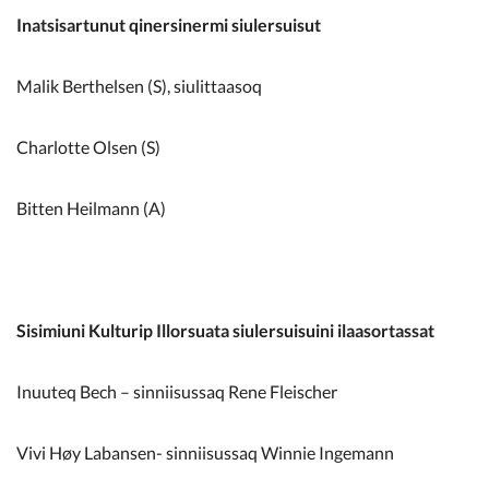
Inatsisartunut qinersinermi siulersuisut
Malik Berthelsen (S), siulittaasoq
Charlotte Olsen (S)
Bitten Heilmann (A)
Sisimiuni Kulturip Illorsuata siulersuisuini ilaasortassat
Inuuteq Bech – sinniisussaq Rene Fleischer
Vivi Høy Labansen- sinniisussaq Winnie Ingemann