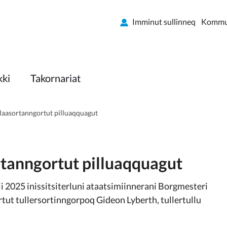
Imminut sullinneq
Kommun
kki
Takornariat
laasortanngortut pilluaqquagut
tanngortut pilluaqquagut
2025 inissitsiterluni ataatsimiinnerani Borgmesteri
tut tullersortinngorpoq Gideon Lyberth, tullertullu