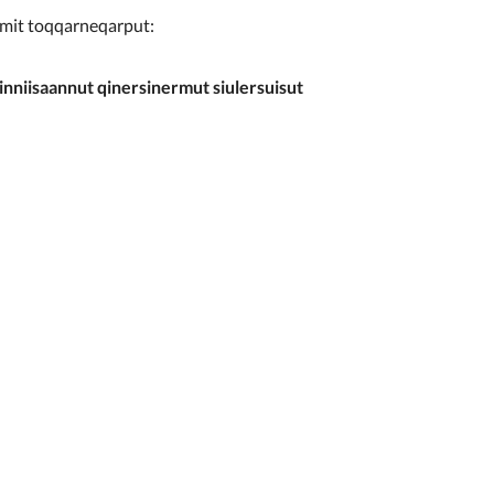
imit toqqarneqarput:
inniisaannut qinersinermut siulersuisut