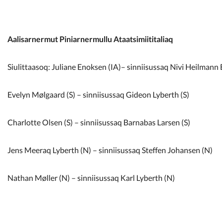
Aalisarnermut Piniarnermullu Ataatsimiititaliaq
Siulittaasoq: Juliane Enoksen (IA)– sinniisussaq Nivi Heilmann 
Evelyn Mølgaard (S) – sinniisussaq Gideon Lyberth (S)
Charlotte Olsen (S) – sinniisussaq Barnabas Larsen (S)
Jens Meeraq Lyberth (N) – sinniisussaq Steffen Johansen (N)
Nathan Møller (N) – sinniisussaq Karl Lyberth (N)