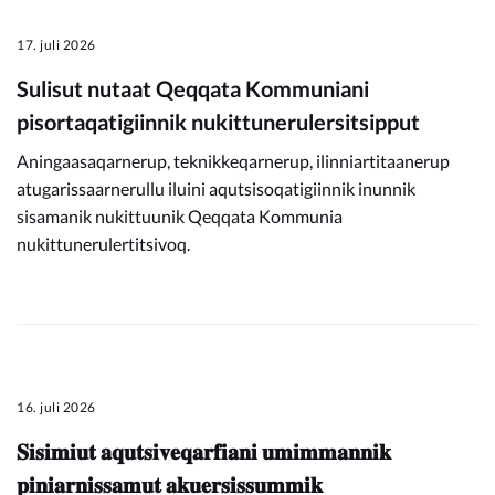
17. juli 2026
Sulisut nutaat Qeqqata Kommuniani
pisortaqatigiinnik nukittunerulersitsipput
Aningaasaqarnerup, teknikkeqarnerup, ilinniartitaanerup
atugarissaarnerullu iluini aqutsisoqatigiinnik inunnik
sisamanik nukittuunik Qeqqata Kommunia
nukittunerulertitsivoq.
16. juli 2026
𝐒𝐢𝐬𝐢𝐦𝐢𝐮𝐭 𝐚𝐪𝐮𝐭𝐬𝐢𝐯𝐞𝐪𝐚𝐫𝐟𝐢𝐚𝐧𝐢 𝐮𝐦𝐢𝐦𝐦𝐚𝐧𝐧𝐢𝐤
𝐩𝐢𝐧𝐢𝐚𝐫𝐧𝐢𝐬𝐬𝐚𝐦𝐮𝐭 𝐚𝐤𝐮𝐞𝐫𝐬𝐢𝐬𝐬𝐮𝐦𝐦𝐢𝐤