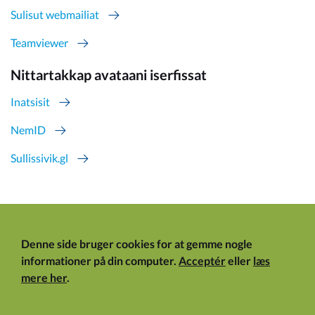
Sulisut webmailiat
Teamviewer
Nittartakkap avataani iserfissat
Inatsisit
NemID
Sullissivik.gl
Denne side bruger cookies for at gemme nogle
informationer på din computer.
Acceptér
eller
læs
mere her
.