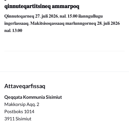
𝐪𝐢𝐧𝐧𝐮𝐭𝐞𝐪𝐚𝐫𝐭𝐢𝐭𝐬𝐢𝐧𝐞𝐪 𝐚𝐦𝐦𝐚𝐫𝐩𝐨𝐪
𝐐𝐢𝐧𝐧𝐮𝐭𝐞𝐪𝐚𝐫𝐧𝐞𝐪 𝟐𝟕. 𝐣𝐮𝐥𝐢 𝟐𝟎𝟐𝟔, 𝐧𝐚𝐥. 𝟏𝟓.𝟎𝟎 𝐢𝐥𝐚𝐧𝐧𝐠𝐮𝐥𝐥𝐮𝐠𝐮
𝐢𝐧𝐠𝐞𝐫𝐥𝐚𝐬𝐬𝐚𝐚𝐪. 𝐌𝐚𝐤𝐢𝐭𝐬𝐢𝐬𝐨𝐪𝐚𝐬𝐬𝐚𝐚𝐪 𝐦𝐚𝐫𝐥𝐮𝐧𝐧𝐠𝐨𝐫𝐧𝐞𝐪 𝟐𝟖. 𝐣𝐮𝐥𝐢 𝟐𝟎𝟐𝟔
𝐧𝐚𝐥. 𝟏𝟑.𝟎𝟎
Attaveqarfissaq
Qeqqata Kommunia Sisimiut
Makkorsip Aqq. 2
Postboks 1014
3911 Sisimiut