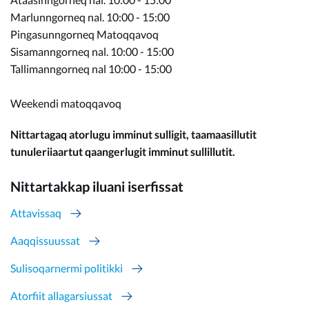
Marlunngorneq nal. 10:00 - 15:00
Pingasunngorneq Matoqqavoq
Sisamanngorneq nal. 10:00 - 15:00
Tallimanngorneq nal 10:00 - 15:00
Weekendi matoqqavoq
Nittartagaq atorlugu imminut sulligit, taamaasillutit
tunuleriiaartut qaangerlugit imminut sullillutit.
Nittartakkap iluani iserfissat
Attavissaq
Aaqqissuussat
Sulisoqarnermi politikki
Atorfiit allagarsiussat