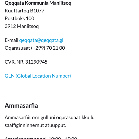
Qeqqata Kommunia Maniitsoq
Kuuttartoq B1077
Postboks 100
3912 Maniitsoq
E-mail
qeqqata@qeqqata.gl
Oqarasuaat (+299) 70 21 00
CVR. NR. 31290945
GLN (Global Location Number)
Ammasarfia
Ammasarfiit ornigulluni oqarasuaatikkullu
saaffiginninnernut atuupput.
Ataasinngorneq nal. 10:00 - 15:00