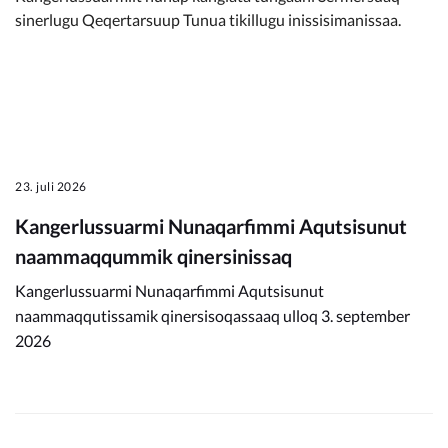
sinerlugu Qeqertarsuup Tunua tikillugu inissisimanissaa.
23. juli 2026
Kangerlussuarmi Nunaqarfimmi Aqutsisunut
naammaqqummik qinersinissaq
Kangerlussuarmi Nunaqarfimmi Aqutsisunut
naammaqqutissamik qinersisoqassaaq ulloq 3. september
2026