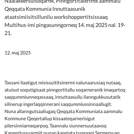
Naalakkersuisoqarfik, Pinngortitaleriffik aammalu
Kommunimi pilersaarut
Qeqqata Kommunia Innuttaasunik
ataatsimiisitsillunilu workshoppertitsissaaq
Kommune pillugu
Multihus-imi pingasunngorneq 14. maj 2025 nal. 19-
21.
12. maj 2025
Tassani ilaatigut misissuititsinermi nalunaarusiaq nutaaq,
atuisut soqutigisaat pinngortitallu soqarneranik imaqartoq
saqqummiunneqassaaq, innuttaasullu ilanngukkusutatik
silinerup ingerlaqqinnerani saqqummiussinnaallugit.
Nuna allanngutsaaliugaq Qeqqata Kommuniata aammalu
Kommune Qeqertaliup kissaateqarnerisigut
pilersinniarneqarpoq. Taannalu siunnersuutaavoq
Kangerlussuarmiit nunap kangiata tungaani Sermersuaq