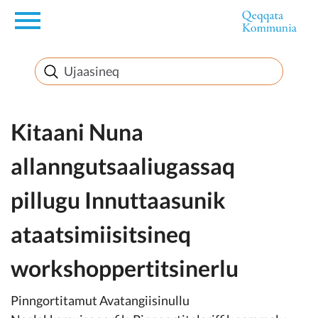
en
Innuttaasunut
Inuussutissarsiorneq
Kitaani Nuna
allanngutsaaliugassaq
Politikki
pillugu Innuttaasunik
Takornariat
ataatsimiisitsineq
workshoppertitsinerlu
Imminut sullinneq
Pinngortitamut Avatangiisinullu