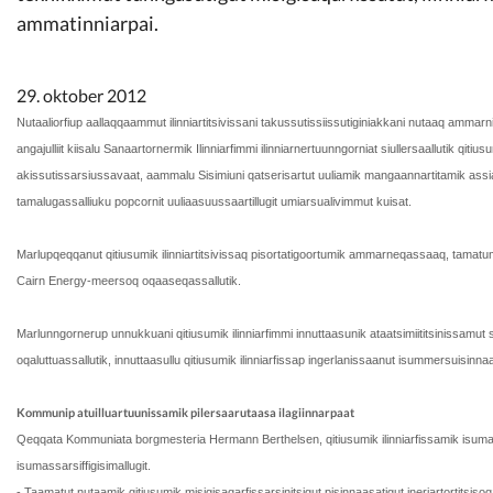
Kommunimi pilersaarut
ammatinniarpai.
Kommune pillugu
29. oktober 2012
Nutaaliorfiup aallaqqaammut ilinniartitsivissani takussutissiissutiginiakkani nutaaq ammarn
angajulliit kiisalu Sanaartornermik Ilinniarfimmi ilinniarnertuunngorniat siullersaallutik qitiu
akissutissarsiussavaat, aammalu Sisimiuni qatserisartut uuliamik mangaannartitamik assiaq
tamalugassalliuku popcornit uuliaasuussaartillugit umiarsualivimmut kuisat.
Marlupqeqqanut qitiusumik ilinniartitsivissaq pisortatigoortumik ammarneqassaaq, ta
Cairn Energy-meersoq oqaaseqassallutik.
Marlunngornerup unnukkuani qitiusumik ilinniarfimmi innuttaasunik ataatsimiititsinissamut s
oqaluttuassallutik, innuttaasullu qitiusumik ilinniarfissap ingerlanissaanut isummersuisinnaa
Kommunip atuilluartuunissamik pilersaarutaasa ilagiinnarpaat
Qeqqata Kommuniata borgmesteria Hermann Berthelsen, qitiusumik ilinniarfissamik isum
isumassarsiffigisimallugit.
- Taamatut nutaamik qitiusumik misigisaqarfissarsinitsigut pisinnaasatigut ineriartortitsiso