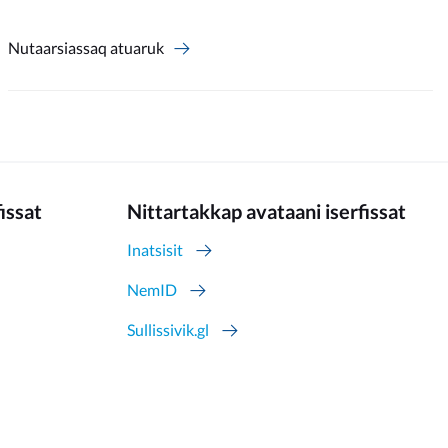
Nutaarsiassaq atuaruk
fissat
Nittartakkap avataani iserfissat
Inatsisit
NemID
Sullissivik.gl