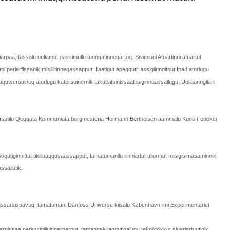
iarpaa, tassalu uuliamut gassimullu tunngatinneqartoq. Sisimiuni Atuarfinni atuartut
sumi periarfissanik misiliitinneqassapput. Ilaatigut apeqqutit assigiinngitsut Ipad atorlugu
utsersuineq atorlugu katersuinernik takutsitsinissaat isiginnaassallugu. Uuliaanngilarli
matumanilu Qeqqata Kommuniata borgmesteria Hermann Berthelsen aammalu Kuno Fencker
oqutiginnittut tikilluaqqusaassapput, tamatumanilu ilinniartut ullormut misigisimasaminnik
ssallutik.
assarsisuuvoq, tamatumani Danfoss Universe kiisalu København-imi Experimentariet
qarnissaa neriuutigilluinnarparput, tamannalu aqqutigalugu teknikkikkut siuariartuutinik