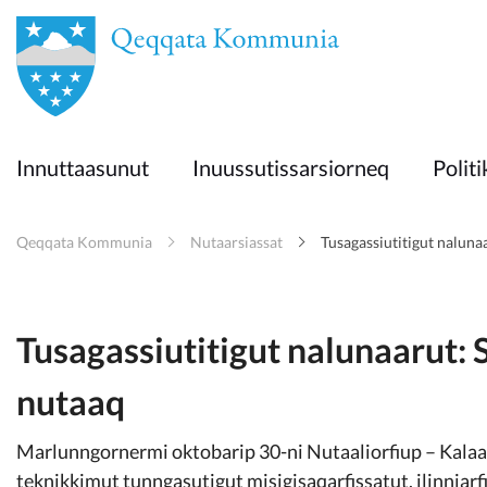
en
Innuttaasunut
Innuttaasunut
Inuussutissarsiorneq
Politi
Inuussutissarsiorneq
Qeqqata Kommunia
Nutaarsiassat
Tusagassiutitigut naluna
Politikki
Takornariat
Tusagassiutitigut nalunaarut: 
nutaaq
Imminut sullinneq
Marlunngornermi oktobarip 30-ni Nutaaliorfiup – Kalaall
teknikkimut tunngasutigut misigisaqarfissatut, ilinniarf