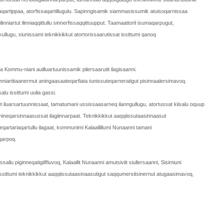
iaqartippaa, atorfissaqartillugulu. Sapinngisamik siammasissumik atuisoqarnissaa
inniartut ilinniaqqittullu sinnerfissaqqittuupput. Taamaattorli isumaqarpugut,
llugu, siunissami teknikkikkut atortorissaarutissat issittumi qanoq
a Kommu-niani auilluartuunissamik pilersaarutit ilagisaanni.
linniartitaanermut aningaasaateqarfiata tunissuteqarneratigut pisinnaalersimavoq.
lu issittumi uulia gassi.
ut iluarsartuunnissaat, tamatumani ussissaasarneq ilanngullugu, atortussat kiisalu oquup
ammineqarsinnaasussat ilagiinnarpaat. Teknikkikkut aaqqiissutaasinnaasut
qartariaqartullu ilagaat, kommunimi Kalaallillumi Nunaanni tamani
qarpoq.
sallu piginneqatigiiffiuvoq, Kalaallit Nunaanni amutsiviit siullersaanni, Sisimiuni
 issittumi teknikkikkut aaqqiissutaasinaasutigut saqqumersitsinernut atugaasimavoq,