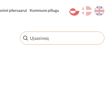
kl-GL
da
en
imi pilersaarut
Kommune pillugu