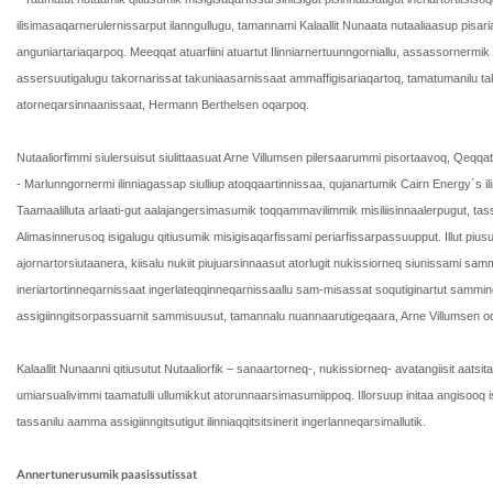
ilisimasaqarnerulernissarput ilanngullugu, tamannami Kalaallit Nunaata nutaaliaasup pisar
anguniartariaqarpoq. Meeqqat atuarfiini atuartut Ilinniarnertuunngorniallu, assassornermik il
assersuutigalugu takornarissat takuniaasarnissaat ammaffigisariaqartoq, tamatumanilu taku
atorneqarsinnaanissaat, Hermann Berthelsen oqarpoq.
Nutaaliorfimmi siulersuisut siulittaasuat Arne Villumsen pilersaarummi pisortaavoq, Qeqqat
- Marlunngornermi ilinniagassap siulliup atoqqaartinnissaa, qujanartumik Cairn Energy´s i
Taamaalilluta arlaati-gut aalajangersimasumik toqqammavilimmik misiliisinnaalerpugut, tassa
Alimasinnerusoq isigalugu qitiusumik misigisaqarfissami periarfissarpassuupput. Illut pius
ajornartorsiutaanera, kiisalu nukiit piujuarsinnaasut atorlugit nukissiorneq siunissami s
ineriartortinneqarnissaat ingerlateqqinneqarnissaallu sam-misassat soqutiginartut sammine
assigiinngitsorpassuarnit sammisuusut, tamannalu nuannaarutigeqaara, Arne Villumsen o
Kalaallit Nunaanni qitiusutut Nutaaliorfik – sanaartorneq-, nukissiorneq- avatangiisit aatsitas
umiarsualivimmi taamatulli ullumikkut atorunnaarsimasumiippoq. Illorsuup initaa angisooq
tassanilu aamma assigiinngitsutigut ilinniaqqitsitsinerit ingerlanneqarsimallutik.
Annertunerusumik paasissutissat