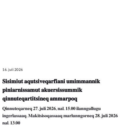
16. juli 2026
𝐒𝐢𝐬𝐢𝐦𝐢𝐮𝐭 𝐚𝐪𝐮𝐭𝐬𝐢𝐯𝐞𝐪𝐚𝐫𝐟𝐢𝐚𝐧𝐢 𝐮𝐦𝐢𝐦𝐦𝐚𝐧𝐧𝐢𝐤
𝐩𝐢𝐧𝐢𝐚𝐫𝐧𝐢𝐬𝐬𝐚𝐦𝐮𝐭 𝐚𝐤𝐮𝐞𝐫𝐬𝐢𝐬𝐬𝐮𝐦𝐦𝐢𝐤
𝐪𝐢𝐧𝐧𝐮𝐭𝐞𝐪𝐚𝐫𝐭𝐢𝐭𝐬𝐢𝐧𝐞𝐪 𝐚𝐦𝐦𝐚𝐫𝐩𝐨𝐪
𝐐𝐢𝐧𝐧𝐮𝐭𝐞𝐪𝐚𝐫𝐧𝐞𝐪 𝟐𝟕. 𝐣𝐮𝐥𝐢 𝟐𝟎𝟐𝟔, 𝐧𝐚𝐥. 𝟏𝟓.𝟎𝟎 𝐢𝐥𝐚𝐧𝐧𝐠𝐮𝐥𝐥𝐮𝐠𝐮
𝐢𝐧𝐠𝐞𝐫𝐥𝐚𝐬𝐬𝐚𝐚𝐪. 𝐌𝐚𝐤𝐢𝐭𝐬𝐢𝐬𝐨𝐪𝐚𝐬𝐬𝐚𝐚𝐪 𝐦𝐚𝐫𝐥𝐮𝐧𝐧𝐠𝐨𝐫𝐧𝐞𝐪 𝟐𝟖. 𝐣𝐮𝐥𝐢 𝟐𝟎𝟐𝟔
𝐧𝐚𝐥. 𝟏𝟑.𝟎𝟎