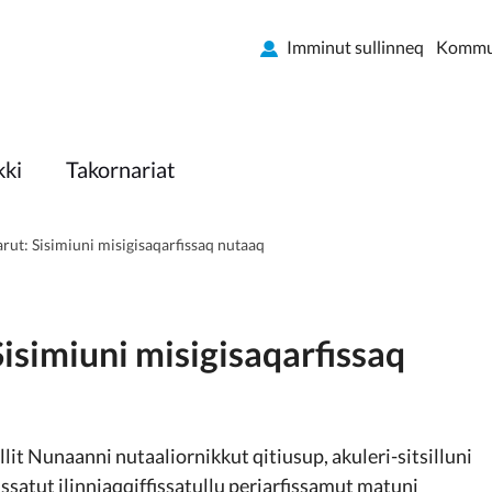
Imminut sullinneq
Kommun
kki
Takornariat
arut: Sisimiuni misigisaqarfissaq nutaaq
Sisimiuni misigisaqarfissaq
it Nunaanni nutaaliornikkut qitiusup, akuleri-sitsilluni
issatut ilinniaqqiffissatullu periarfissamut matuni