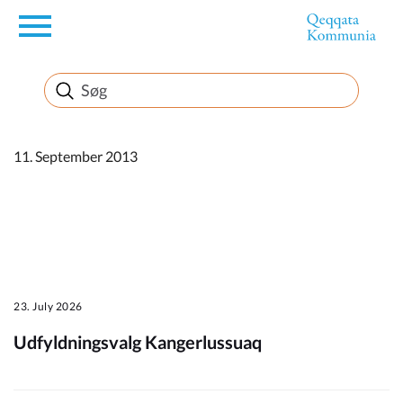
en
Borger
Erhverv
11. September 2013
Politik
Turisme
23. July 2026
Udfyldningsvalg Kangerlussuaq
Kommuneplanen