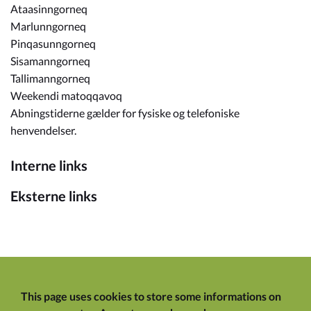
Ataasinngorneq
Marlunngorneq
Pinqasunngorneq
Sisamanngorneq
Tallimanngorneq
Weekendi matoqqavoq
Abningstiderne gælder for fysiske og telefoniske
henvendelser.
Interne links
Eksterne links
This page uses cookies to store some informations on