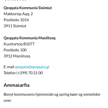
Qeqqata Kommunia Sisimiut
Makkorsip Aqq. 2
Postboks 1014
3911 Sisimiut
Qeqqata Kommunia Maniitsoq
Kuuttartoq B1077
Postboks 100
3912 Maniitsoq
E-mail
qeqqata@qeqqata.gl
Telefon (+299) 70 21 00
Ammasarfia
Benyt kommunens hjemmside og spring køer og ventetider
over.