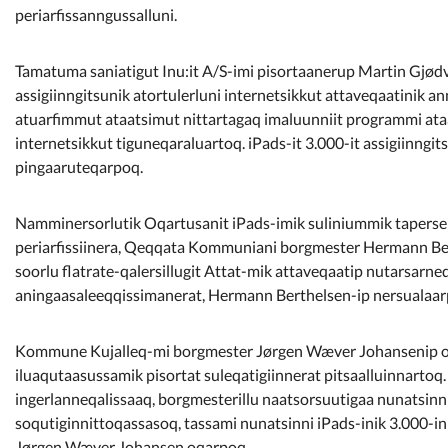
periarfissanngussalluni.
Tamatuma saniatigut Inu:it A/S-imi pisortaanerup Martin Gjødv
assigiinngitsunik atortulerluni internetsikkut attaveqaatinik 
atuarfimmut ataatsimut nittartagaq imaluunniit programmi ataa
internetsikkut tiguneqaraluartoq. iPads-it 3.000-it assigiinng
pingaaruteqarpoq.
Namminersorlutik Oqartusanit iPads-imik suliniummik taperse
periarfissiinera, Qeqqata Kommuniani borgmester Hermann Ber
soorlu flatrate-qalersillugit Attat-mik attaveqaatip nutarsar
aningaasaleeqqissimanerat, Hermann Berthelsen-ip nersualaar
Kommune Kujalleq-mi borgmester Jørgen Wæver Johansenip oqa
iluaqutaasussamik pisortat suleqatigiinnerat pitsaalluinnartoq
ingerlanneqalissaaq, borgmesterillu naatsorsuutigaa nunatsinnit
soqutiginnittoqassasoq, tassami nunatsinni iPads-inik 3.000-i
Jørgen Wæver Johansen oqarpoq.