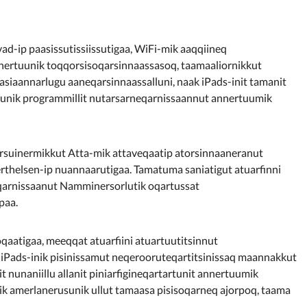
ad-ip paasissutissiissutigaa, WiFi-mik aaqqiineq
annertuunik toqqorsisoqarsinnaassasoq, taamaaliornikkut
siaannarlugu aaneqarsinnaassalluni, naak iPads-init tamanit
itsunik programmillit nutarsarneqarnissaannut annertuumik
rsuinermikkut Atta-mik attaveqaatip atorsinnaaneranut
thelsen-ip nuannaarutigaa. Tamatuma saniatigut atuarfinni
neqarnissaanut Namminersorlutik oqartussat
paa.
atigaa, meeqqat atuarfiini atuartuutitsinnut
. iPads-inik pisinissamut neqerooruteqartitsinissaq maannakkut
 nunaniillu allanit piniarfigineqartartunit annertuumik
nik amerlanerusunik ullut tamaasa pisisoqarneq ajorpoq, taama