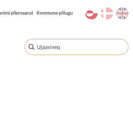
kl-GL
da
en
imi pilersaarut
Kommune pillugu