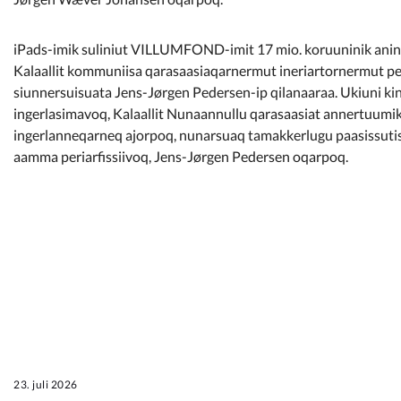
iPads-imik suliniut VILLUMFOND-imit 17 mio. koruuninik anin
Kalaallit kommuniisa qarasaasiaqarnermut ineriartornermut 
siunnersuisuata Jens-Jørgen Pedersen-ip qilanaaraa. Ukiuni ki
ingerlasimavoq, Kalaallit Nunaannullu qarasaasiat annertuumik 
ingerlanneqarneq ajorpoq, nunarsuaq tamakkerlugu paasissutis
aamma periarfissiivoq, Jens-Jørgen Pedersen oqarpoq.
23. juli 2026