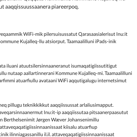
ttut aaqqissuussaanera piareerpoq.
eqaammik WiFi-mik pilersuisussatut Qarasaasialerisut Inu:it
mmune Kujalleq-llu atsiorput. Taamaalilluni iPads-inik
ta iluani atuutsilersinnaaneranut isumaqatigiissutitigut
llu nutaap aallartinnerani Kommune Kujalleq-mi. Taamaalilluni
arfimmi atuarfiullu avataani WiFi aqqutigalugu internetsimut
eq pillugu teknikkikkut aaqqiissussat arlaliusimapput.
attaveqarsinnaanermut Inu:it-ip aaqqiissutaa pitsaanerpaasutut
nn Berthelsenimit Jørgen Wæver Johansenimillu
ttaveqaqatigiissinnaanissaat kiisalu atuarfiup
ik ilinniagassanillu il.il. attaveqaqatigiissinnaanissaat