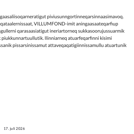
gaasaliisoqarneratigut piviusunngortinneqarsinnaasimavoq.
peqataalernissaat, VILLUMFOND-imit aningaasaateqarfiup
ngullerni qarasaasiatigut ineriartorneq sukkasoorujussuarmik
piukkunnartuullutik. Ilinniarneq atuarfeqarfinni kisimi
sanik pissarsinissamut attaveqaqatigiinnissamullu atuartunik
17. juli 2026