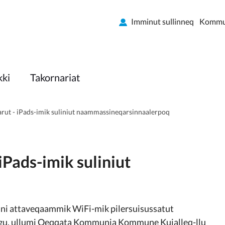
Imminut sullinneq
Kommun
kki
Takornariat
aarut - iPads-imik suliniut naammassineqarsinnaalerpoq
iPads-imik suliniut
ani attaveqaammik WiFi-mik pilersuisussatut
alugu, ullumi Qeqqata Kommunia Kommune Kujalleq-llu