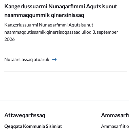
Kangerlussuarmi Nunaqarfimmi Aqutsisunut
naammaqqummik qinersinissaq
Kangerlussuarmi Nunaqarfimmi Aqutsisunut
naammaqqutissamik qinersisoqassaaq ulloq 3. september
2026
Nutaarsiassaq atuaruk
Attaveqarfissaq
Ammasarfi
Qeqqata Kommunia Sisimiut
Ammasarfiit o