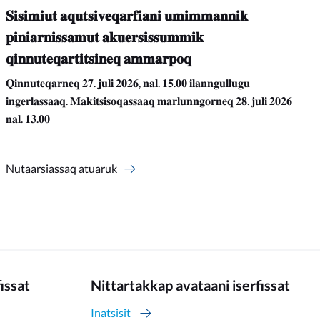
𝐒𝐢𝐬𝐢𝐦𝐢𝐮𝐭 𝐚𝐪𝐮𝐭𝐬𝐢𝐯𝐞𝐪𝐚𝐫𝐟𝐢𝐚𝐧𝐢 𝐮𝐦𝐢𝐦𝐦𝐚𝐧𝐧𝐢𝐤
𝐩𝐢𝐧𝐢𝐚𝐫𝐧𝐢𝐬𝐬𝐚𝐦𝐮𝐭 𝐚𝐤𝐮𝐞𝐫𝐬𝐢𝐬𝐬𝐮𝐦𝐦𝐢𝐤
𝐪𝐢𝐧𝐧𝐮𝐭𝐞𝐪𝐚𝐫𝐭𝐢𝐭𝐬𝐢𝐧𝐞𝐪 𝐚𝐦𝐦𝐚𝐫𝐩𝐨𝐪
𝐐𝐢𝐧𝐧𝐮𝐭𝐞𝐪𝐚𝐫𝐧𝐞𝐪 𝟐𝟕. 𝐣𝐮𝐥𝐢 𝟐𝟎𝟐𝟔, 𝐧𝐚𝐥. 𝟏𝟓.𝟎𝟎 𝐢𝐥𝐚𝐧𝐧𝐠𝐮𝐥𝐥𝐮𝐠𝐮
𝐢𝐧𝐠𝐞𝐫𝐥𝐚𝐬𝐬𝐚𝐚𝐪. 𝐌𝐚𝐤𝐢𝐭𝐬𝐢𝐬𝐨𝐪𝐚𝐬𝐬𝐚𝐚𝐪 𝐦𝐚𝐫𝐥𝐮𝐧𝐧𝐠𝐨𝐫𝐧𝐞𝐪 𝟐𝟖. 𝐣𝐮𝐥𝐢 𝟐𝟎𝟐𝟔
𝐧𝐚𝐥. 𝟏𝟑.𝟎𝟎
Nutaarsiassaq atuaruk
fissat
Nittartakkap avataani iserfissat
Inatsisit