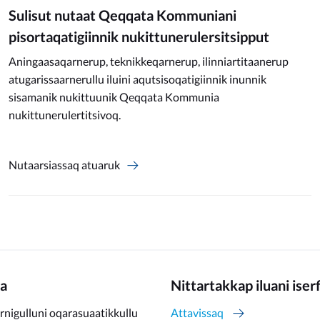
Sulisut nutaat Qeqqata Kommuniani
pisortaqatigiinnik nukittunerulersitsipput
Aningaasaqarnerup, teknikkeqarnerup, ilinniartitaanerup
atugarissaarnerullu iluini aqutsisoqatigiinnik inunnik
sisamanik nukittuunik Qeqqata Kommunia
nukittunerulertitsivoq.
Nutaarsiassaq atuaruk
a
Nittartakkap iluani iser
rnigulluni oqarasuaatikkullu
Attavissaq