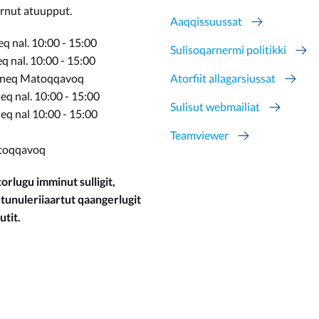
ernut atuupput.
Aaqqissuussat
q nal. 10:00 - 15:00
Sulisoqarnermi politikki
 nal. 10:00 - 15:00
rneq Matoqqavoq
Atorfiit allagarsiussat
q nal. 10:00 - 15:00
Sulisut webmailiat
eq nal 10:00 - 15:00
Teamviewer
toqqavoq
orlugu imminut sulligit,
 tunuleriiaartut qaangerlugit
utit.