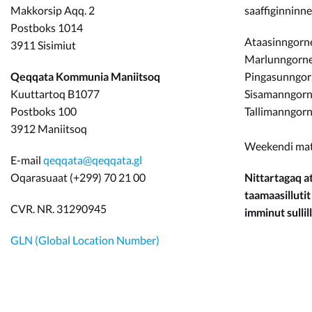
Makkorsip Aqq. 2
saaffiginninn
Postboks 1014
Ataasinngorne
3911 Sisimiut
Marlunngorneq
Qeqqata Kommunia Maniitsoq
Pingasunngo
Kuuttartoq B1077
Sisamanngorne
Postboks 100
Tallimanngorn
3912 Maniitsoq
Weekendi ma
E-mail
qeqqata@qeqqata.gl
Oqarasuaat (+299) 70 21 00
Nittartagaq at
taamaasillutit
CVR. NR. 31290945
imminut sullill
GLN (Global Location Number)