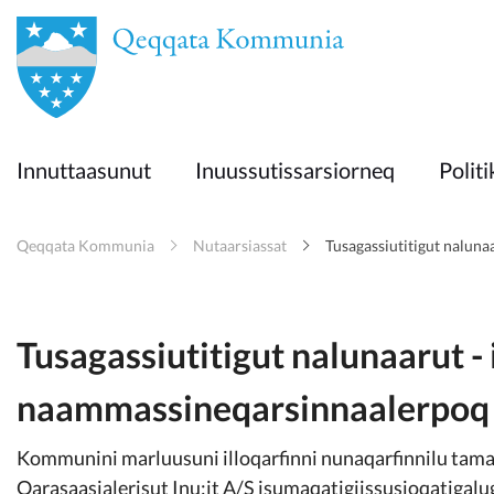
en
Innuttaasunut
Innuttaasunut
Inuussutissarsiorneq
Politi
Inuussutissarsiorneq
Qeqqata Kommunia
Nutaarsiassat
Tusagassiutitigut nalun
Politikki
Takornariat
Tusagassiutitigut nalunaarut - 
naammassineqarsinnaalerpoq
Imminut sullinneq
Kommunini marluusuni illoqarfinni nunaqarfinnilu tam
Qarasaasialerisut Inu:it A/S isumaqatigiissusioqatig