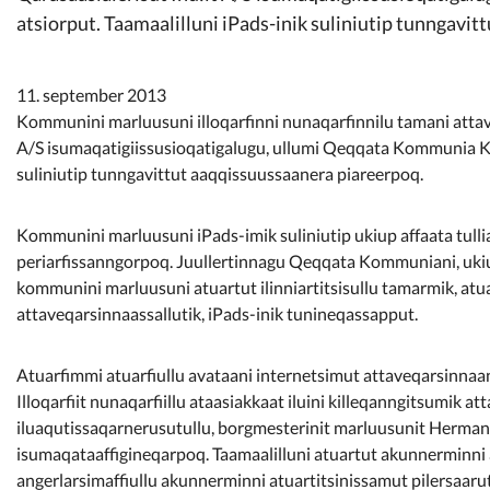
Kommunimi pilersaarut
atsiorput. Taamaalilluni iPads-inik suliniutip tunngavi
Kommune pillugu
11. september 2013
Kommunini marluusuni illoqarfinni nunaqarfinnilu tamani attav
A/S isumaqatigiissusioqatigalugu, ullumi Qeqqata Kommunia Ko
suliniutip tunngavittut aaqqissuussaanera piareerpoq.
Kommunini marluusuni iPads-imik suliniutip ukiup affaata tullia
periarfissanngorpoq. Juullertinnagu Qeqqata Kommuniani, ukiu
kommunini marluusuni atuartut ilinniartitsisullu tamarmik, atu
attaveqarsinnaassallutik, iPads-inik tunineqassapput.
Atuarfimmi atuarfiullu avataani internetsimut attaveqarsinnaan
Illoqarfiit nunaqarfiillu ataasiakkaat iluini killeqanngitsumik 
iluaqutissaqarnerusutullu, borgmesterinit marluusunit Herma
isumaqataaffigineqarpoq. Taamaalilluni atuartut akunnerminni a
angerlarsimaffiullu akunnerminni atuartitsinissamut pilersaarutin