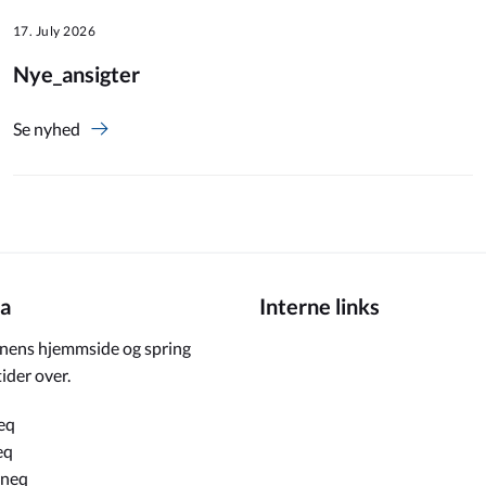
17. July 2026
Nye_ansigter
Se nyhed
a
Interne links
ens hjemmside og spring
ider over.
eq
eq
rneq