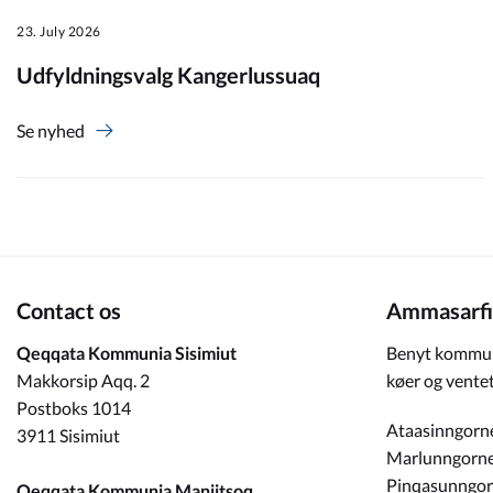
23. July 2026
Om_kommunen
Udfyldningsvalg Kangerlussuaq
Se nyhed
Contact os
Ammasarfi
Qeqqata Kommunia Sisimiut
Benyt kommun
Makkorsip Aqq. 2
køer og ventet
Postboks 1014
Ataasinngorn
3911 Sisimiut
Marlunngorn
Pinqasunngo
Qeqqata Kommunia Maniitsoq