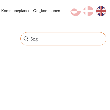
kl-GL
da
en
Kommuneplanen
Om_kommunen