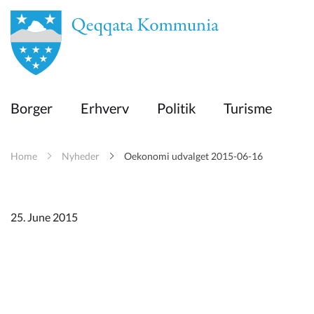
en
Borger
Borger
Erhverv
Politik
Turisme
Erhverv
Home
Nyheder
Oekonomi udvalget 2015-06-16
Politik
Turisme
25. June 2015
Kommuneplanen