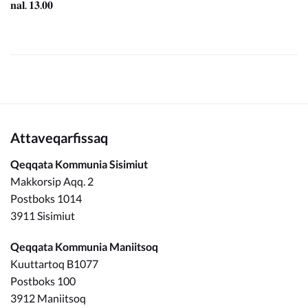
𝐧𝐚𝐥. 𝟏𝟑.𝟎𝟎
Attaveqarfissaq
Qeqqata Kommunia Sisimiut
Makkorsip Aqq. 2
Postboks 1014
3911 Sisimiut
Qeqqata Kommunia Maniitsoq
Kuuttartoq B1077
Postboks 100
3912 Maniitsoq