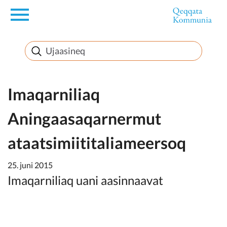
en
Innuttaasunut
Inuussutissarsiorneq
Imaqarniliaq
Aningaasaqarnermut
Politikki
ataatsimiititaliameersoq
Takornariat
25. juni 2015
Imaqarniliaq uani aasinnaavat
Imminut sullinneq