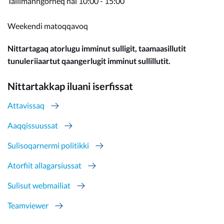
Tallimanngorneq nal 10:00 - 15:00
Weekendi matoqqavoq
Nittartagaq atorlugu imminut sulligit, taamaasillutit
tunuleriiaartut qaangerlugit imminut sullillutit.
Nittartakkap iluani iserfissat
Attavissaq
Aaqqissuussat
Sulisoqarnermi politikki
Atorfiit allagarsiussat
Sulisut webmailiat
Teamviewer