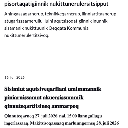
pisortaqatigiinnik nukittunerulersitsipput
Aningaasaqarnerup, teknikkeqarnerup, ilinniartitaanerup
atugarissaarnerullu iluini aqutsisoqatigiinnik inunnik
sisamanik nukittuunik Qeqqata Kommunia
nukittunerulertitsivoq.
16. juli 2026
𝐒𝐢𝐬𝐢𝐦𝐢𝐮𝐭 𝐚𝐪𝐮𝐭𝐬𝐢𝐯𝐞𝐪𝐚𝐫𝐟𝐢𝐚𝐧𝐢 𝐮𝐦𝐢𝐦𝐦𝐚𝐧𝐧𝐢𝐤
𝐩𝐢𝐧𝐢𝐚𝐫𝐧𝐢𝐬𝐬𝐚𝐦𝐮𝐭 𝐚𝐤𝐮𝐞𝐫𝐬𝐢𝐬𝐬𝐮𝐦𝐦𝐢𝐤
𝐪𝐢𝐧𝐧𝐮𝐭𝐞𝐪𝐚𝐫𝐭𝐢𝐭𝐬𝐢𝐧𝐞𝐪 𝐚𝐦𝐦𝐚𝐫𝐩𝐨𝐪
𝐐𝐢𝐧𝐧𝐮𝐭𝐞𝐪𝐚𝐫𝐧𝐞𝐪 𝟐𝟕. 𝐣𝐮𝐥𝐢 𝟐𝟎𝟐𝟔, 𝐧𝐚𝐥. 𝟏𝟓.𝟎𝟎 𝐢𝐥𝐚𝐧𝐧𝐠𝐮𝐥𝐥𝐮𝐠𝐮
𝐢𝐧𝐠𝐞𝐫𝐥𝐚𝐬𝐬𝐚𝐚𝐪. 𝐌𝐚𝐤𝐢𝐭𝐬𝐢𝐬𝐨𝐪𝐚𝐬𝐬𝐚𝐚𝐪 𝐦𝐚𝐫𝐥𝐮𝐧𝐧𝐠𝐨𝐫𝐧𝐞𝐪 𝟐𝟖. 𝐣𝐮𝐥𝐢 𝟐𝟎𝟐𝟔