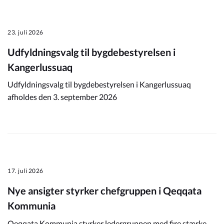
Kommuneplan
23. juli 2026
Om Kommunen
Udfyldningsvalg til bygdebestyrelsen i
Kangerlussuaq
Udfyldningsvalg til bygdebestyrelsen i Kangerlussuaq
afholdes den 3. september 2026
17. juli 2026
Nye ansigter styrker chefgruppen i Qeqqata
Kommunia
Qeqqata Kommunia styrker ledergruppen med fire stærke