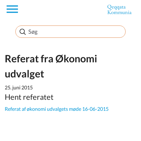
en
Borger
Erhverv
Referat fra Økonomi
udvalget
Politik
25. juni 2015
Turisme
Hent referatet
Referat af økonomi udvalgets møde 16-06-2015
Selvbetjening