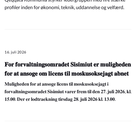
profiler inden for økonomi, teknik, uddannelse og velfærd.
16. juli 2026
𝐅𝐨𝐫 𝐟𝐨𝐫𝐯𝐚𝐥𝐭𝐧𝐢𝐧𝐠𝐬𝐨𝐦𝐫𝐚𝐝𝐞𝐭 𝐒𝐢𝐬𝐢𝐦𝐢𝐮𝐭 𝐞𝐫 𝐦𝐮𝐥𝐢𝐠𝐡𝐞𝐝𝐞𝐧
𝐟𝐨𝐫 𝐚𝐭 𝐚𝐧𝐬𝐨𝐠𝐞 𝐨𝐦 𝐥𝐢𝐜𝐞𝐧𝐬 𝐭𝐢𝐥 𝐦𝐨𝐬𝐤𝐮𝐬𝐨𝐤𝐬𝐞𝐣𝐚𝐠𝐭 𝐚𝐛𝐧𝐞𝐭
𝐌𝐮𝐥𝐢𝐠𝐡𝐞𝐝𝐞𝐧 𝐟𝐨𝐫 𝐚𝐭 𝐚𝐧𝐬𝐨𝐠𝐞 𝐥𝐢𝐜𝐞𝐧𝐬 𝐭𝐢𝐥 𝐦𝐨𝐬𝐤𝐮𝐬𝐨𝐤𝐬𝐞𝐣𝐚𝐠𝐭 𝐢
𝐟𝐨𝐫𝐯𝐚𝐥𝐭𝐧𝐢𝐧𝐠𝐬𝐨𝐦𝐫𝐚𝐝𝐞𝐭 𝐒𝐢𝐬𝐢𝐦𝐢𝐮𝐭 𝐯𝐚𝐫𝐞𝐫 𝐟𝐫𝐞𝐦 𝐭𝐢𝐥 𝐝𝐞𝐧 𝟐𝟕. 𝐣𝐮𝐥𝐢 𝟐𝟎𝟐𝟔, 𝐤𝐥.
𝟏𝟓.𝟎𝟎. 𝐃𝐞𝐫 𝐞𝐫 𝐥𝐨𝐝𝐭𝐫𝐚𝐞𝐤𝐧𝐢𝐧𝐠 𝐭𝐢𝐫𝐬𝐝𝐚𝐠 𝟐𝟖. 𝐣𝐮𝐥𝐢 𝟐𝟎𝟐𝟔 𝐤𝐥. 𝟏𝟑.𝟎𝟎.