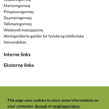
Marlunngorneq
Pinqasunngorneq
Sisamanngorneq
Tallimanngorneq
Weekendi matoqqavoq
Abningstiderne gælder for fysiske og telefoniske
henvendelser.
Interne links
Eksterne links
This page uses cookies to store some informations on
your computer.
Accept
or
read more here
.