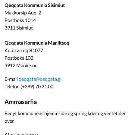
Qeqqata Kommunia Sisimiut
Makkorsip Aqq. 2
Postboks 1014
3911 Sisimiut
Qeqqata Kommunia Maniitsoq
Kuuttartoq B1077
Postboks 100
3912 Maniitsoq
E-mail
qeqqata@qeqqata.gl
Telefon (+299) 70 21 00
Ammasarfia
Benyt kommunens hjemmside og spring køer og ventetider
over.
Ataasinngorneq