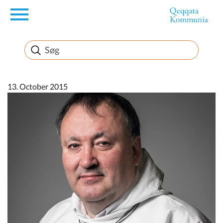
en
Borger
Erhverv
13. October 2015
Politik
Turisme
Kommuneplanen