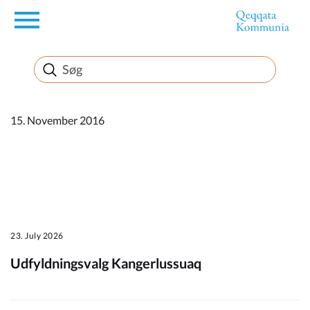
en
Borger
Erhverv
15. November 2016
Politik
Turisme
23. July 2026
Udfyldningsvalg Kangerlussuaq
Kommuneplanen