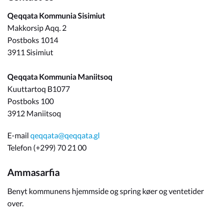
Qeqqata Kommunia Sisimiut
Makkorsip Aqq. 2
Postboks 1014
3911 Sisimiut
Qeqqata Kommunia Maniitsoq
Kuuttartoq B1077
Postboks 100
3912 Maniitsoq
E-mail
qeqqata@qeqqata.gl
Telefon (+299) 70 21 00
Ammasarfia
Benyt kommunens hjemmside og spring køer og ventetider
over.