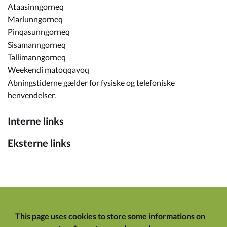
Ataasinngorneq
Marlunngorneq
Pinqasunngorneq
Sisamanngorneq
Tallimanngorneq
Weekendi matoqqavoq
Abningstiderne gælder for fysiske og telefoniske
henvendelser.
Interne links
Eksterne links
This page uses cookies to store some informations on