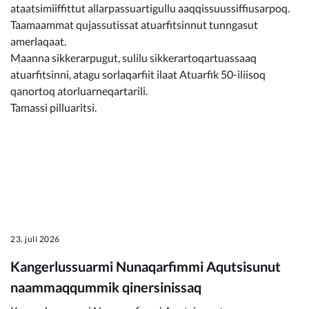
ataatsimiiffittut allarpassuartigullu aaqqissuussiffiusarpoq.
Taamaammat qujassutissat atuarfitsinnut tunngasut
amerlaqaat.
Maanna sikkerarpugut, sulilu sikkerartoqartuassaaq
atuarfitsinni, atagu sorlaqarfiit ilaat Atuarfik 50-iliisoq
qanortoq atorluarneqartarili.
Tamassi pilluaritsi.
23. juli 2026
Kangerlussuarmi Nunaqarfimmi Aqutsisunut
naammaqqummik qinersinissaq