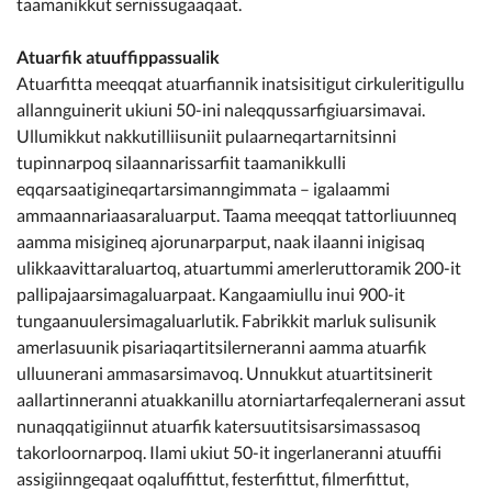
taamanikkut sernissugaaqaat.
Atuarfik atuuffippassualik
Atuarfitta meeqqat atuarfiannik inatsisitigut cirkuleritigullu
allannguinerit ukiuni 50-ini naleqqussarfigiuarsimavai.
Ullumikkut nakkutilliisuniit pulaarneqartarnitsinni
tupinnarpoq silaannarissarfiit taamanikkulli
eqqarsaatigineqartarsimanngimmata – igalaammi
ammaannariaasaraluarput. Taama meeqqat tattorliuunneq
aamma misigineq ajorunarparput, naak ilaanni inigisaq
ulikkaavittaraluartoq, atuartummi amerleruttoramik 200-it
pallipajaarsimagaluarpaat. Kangaamiullu inui 900-it
tungaanuulersimagaluarlutik. Fabrikkit marluk sulisunik
amerlasuunik pisariaqartitsilerneranni aamma atuarfik
ulluunerani ammasarsimavoq. Unnukkut atuartitsinerit
aallartinneranni atuakkanillu atorniartarfeqalernerani assut
nunaqqatigiinnut atuarfik katersuutitsisarsimassasoq
takorloornarpoq. Ilami ukiut 50-it ingerlaneranni atuuffii
assigiinngeqaat oqaluffittut, festerfittut, filmerfittut,