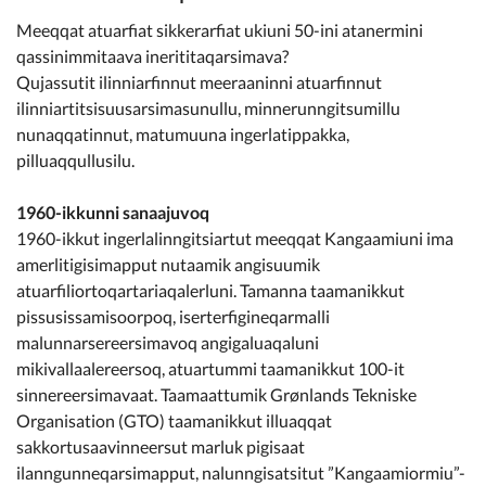
Kommunimi pilersaarut
Meeqqat atuarfiat sikkerarfiat ukiuni 50-ini atanermini
qassinimmitaava inerititaqarsimava?
Kommune pillugu
Qujassutit ilinniarfinnut meeraaninni atuarfinnut
ilinniartitsisuusarsimasunullu, minnerunngitsumillu
nunaqqatinnut, matumuuna ingerlatippakka,
pilluaqqullusilu.
1960-ikkunni sanaajuvoq
1960-ikkut ingerlalinngitsiartut meeqqat Kangaamiuni ima
amerlitigisimapput nutaamik angisuumik
atuarfiliortoqartariaqalerluni. Tamanna taamanikkut
pissusissamisoorpoq, iserterfigineqarmalli
malunnarsereersimavoq angigaluaqaluni
mikivallaalereersoq, atuartummi taamanikkut 100-it
sinnereersimavaat. Taamaattumik Grønlands Tekniske
Organisation (GTO) taamanikkut illuaqqat
sakkortusaavinneersut marluk pigisaat
ilanngunneqarsimapput, nalunngisatsitut ”Kangaamiormiu”-