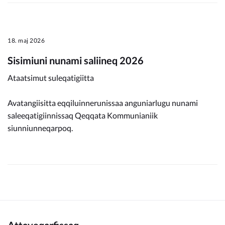
18. maj 2026
Sisimiuni nunami saliineq 2026
Ataatsimut suleqatigiitta
Avatangiisitta eqqiluinnerunissaa anguniarlugu nunami
saleeqatigiinnissaq Qeqqata Kommunianiik
siunniunneqarpoq.