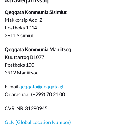
Attaveqarfissaq
Qeqqata Kommunia Sisimiut
Makkorsip Aqq. 2
Postboks 1014
3911 Sisimiut
Qeqqata Kommunia Maniitsoq
Kuuttartoq B1077
Postboks 100
3912 Maniitsoq
E-mail
qeqqata@qeqqata.gl
Oqarasuaat (+299) 70 21 00
CVR. NR. 31290945
GLN (Global Location Number)