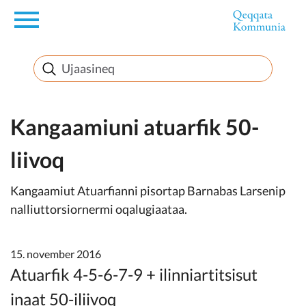
en
Innuttaasunut
Inuussutissarsiorneq
Kangaamiuni atuarfik 50-
liivoq
Politikki
Kangaamiut Atuarfianni pisortap Barnabas Larsenip
Takornariat
nalliuttorsiornermi oqalugiaataa.
15. november 2016
Imminut sullinneq
Atuarfik 4-5-6-7-9 + ilinniartitsisut
inaat 50-iliivoq