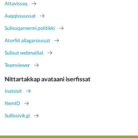
Attavissaq
Aaqqissuussat
Sulisoqarnermi politikki
Atorfiit allagarsiussat
Sulisut webmailiat
Teamviewer
Nittartakkap avataani iserfissat
Inatsisit
NemID
Sullissivik.gl