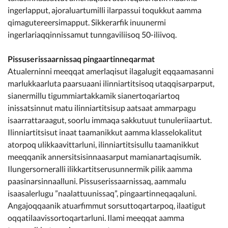
ingerlapput, ajoraluartumilli ilarpassui toqukkut aamma
qimagutereersimapput. Sikkerarfik inuunermi
ingerlariaqqinnissamut tunngaviliisoq 50-iliivoq.
Pissuserissaarnissaq pingaartinneqarmat
Atualerninni meeqqat amerlaqisut ilagalugit eqqaamasanni
marlukkaarluta paarsuaani ilinniartitsisoq utaqqisarparput,
sianermillu tigummiartakkamik sianertoqariartoq
inissatsinnut matu ilinniartitsisup aatsaat ammarpagu
isaarrattaraagut, soorlu immaqa sakkutuut tunuleriiaartut.
Ilinniartitsisut inaat taamanikkut aamma klasselokalitut
atorpoq ulikkaavittarluni, ilinniartitsisullu taamanikkut
meeqqanik annersitsisinnaasarput mamianartaqisumik.
Ilungersorneralli ilikkartitserusunnermik pilik aamma
paasinarsinnaalluni. Pissuserissaarnissaq, aammalu
isaasalerlugu ”naalattuunissaq”, pingaartinneqaqaluni.
Angajoqqaanik atuarfimmut sorsuttoqartarpoq, ilaatigut
oqqatilaavissortoqartarluni. Ilami meeqqat aamma