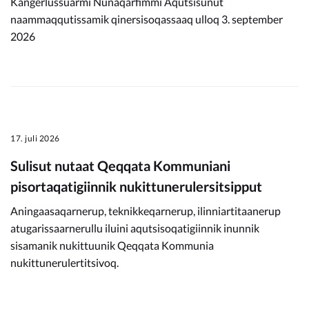
Kangerlussuarmi Nunaqarfimmi Aqutsisunut
naammaqqutissamik qinersisoqassaaq ulloq 3. september
2026
17. juli 2026
Sulisut nutaat Qeqqata Kommuniani
pisortaqatigiinnik nukittunerulersitsipput
Aningaasaqarnerup, teknikkeqarnerup, ilinniartitaanerup
atugarissaarnerullu iluini aqutsisoqatigiinnik inunnik
sisamanik nukittuunik Qeqqata Kommunia
nukittunerulertitsivoq.