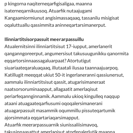
p kingorna naqiterneqarfigisaligaa, maanna
isaterneqarnikuusoq. Atuarfik nutaajugami
Kangaamiormiunut angisimassaqaaq, tassanilu misigisat
oqaluttuallu qassimmita aninneqartarsimanerput.
Ilinniartitsisorpassuit meerarpassuillu
Atualernitsinni ilinniartitsisut 17-iupput, amerlanerit
qanganngoreerput, angumersisut takusuugunikku qanormita
eqqartorsinnaassagaluarpaat? Atortutigut
siuariaateqaraluaqaaq, illutaatali ilusaa taannaajuarpoq.
Katillugit meeqqat ukiut 50-it ingerlaneranni qassiunersut,
aammalu ilinniartitsisut qassit, atugarisimaneraat
naatsorsoruminaapput, allagaatit amerlaqisut
periarfeqannginnamik. Aammalu ukioq kingulleq naqqup
ataani atuagaateqarfiusumi oqoqalersimanerani
atuagarpassuit masammik oqummillu pissuteqartumik
ajorsimmata eqqartariaqarsimapput.
Atuarfik meerarpassuarnik siunissaliisimavoq,
takusinnaasattut amerlaqisut atorfeqalerlutik maanna